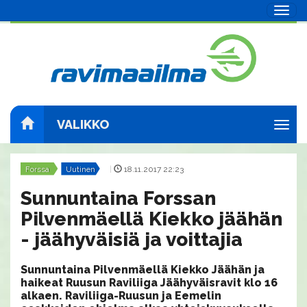
Navig
VALIKKO
Navig
Forssa
Uutinen
|
18.11.2017 22:23
Sunnuntaina Forssan
Pilvenmäellä Kiekko jäähän
- jäähyväisiä ja voittajia
Sunnuntaina Pilvenmäellä Kiekko Jäähän ja
haikeat Ruusun Raviliiga Jäähyväisravit klo 16
alkaen. Raviliiga-Ruusun ja Eemelin