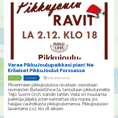
Varaa PikkuJoulupaikkasi pian! Ne
Erilaiset PikkuJoulut Forssassa
Forssa
Uutinen
|
17.11.2017 10:13
Pilvenmäen pikkujouluissa ravataan, seurataan
ravinaisten BurleskiShow:ta, tanssitaan pikkutunneille
Teijo Suomi Orch. bändin tahtiin. Vielä on muutamia
paikkoja jäljellä, joten kannattaa olla nopea, jos
halajaa vauhdikasta pikkujoulumenoa. Pikkujouluravi
lauantaina 2.12. klo 18 alkaen.