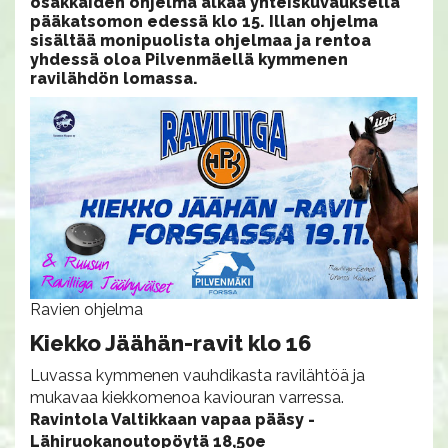
osakkaiden ohjelma alkaa yhteiskuvauksella
pääkatsomon edessä klo 15. Illan ohjelma
sisältää monipuolista ohjelmaa ja rentoa
yhdessä oloa Pilvenmäellä kymmenen
ravilähdön lomassa.
Ravien ohjelma
Kiekko Jäähän-ravit klo 16
Luvassa kymmenen vauhdikasta ravilähtöä ja
mukavaa kiekkomenoa kaviouran varressa.
Ravintola Valtikkaan vapaa pääsy -
Lähiruokanoutopöytä 18,50e