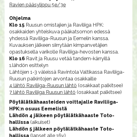
Ravien pääsylippu 5e/3e
Ohjelma
Klo 15
Ruusun omistajien ja Raviliiga HPK:
osakkaiden yhteiskuva pääkatsomon edessä
yhdessä Raviliiga-Ruusun ja Eemelin kanssa.
Kuvauksen jälkeen siirrytään kimpanvetäjien
opastuksella varikolle Raviliiga-hevosten kanssa.
Klo 16
Ravit ja Ruusu vetää tandem-kärryillä
1.lähdön esittelyn
Lähtöjen 1-3 väleissä Ravintola Valtikassa Raviliiga-
Ruusun palkintojen arvontaa osakkaille
4 lähtö Raviliiga-Ruusun lähtö
(osakkaat palkitsee)
7 lähtö Raviliiga Ruusun lähtö
(osakkaat palkitsee)
Pöytälätkähaasteiden voittajalle Raviliiga-
HPK:n osuus Eemelistä
Lähdön 4 jälkeen pöytälätkähaaste Toto-
hallissa
(aikuiset)
Lähdön 5 jälkeen pöytälätkähaaste Toto-
hallissa
(lapset alle 16v)