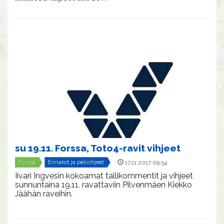
su 19.11. Forssa, Toto4-ravit vihjeet
Forssa
Ennakot ja pelivihjeet
|
17.11.2017 09:54
Iivari Ingvesin kokoamat tallikommentit ja vihjeet
sunnuntaina 19.11. ravattaviin Pilvenmäen Kiekko
Jäähän raveihin.