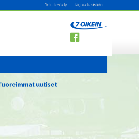
Rekisteröidy
Kirjaudu sisään
Tuoreimmat uutiset