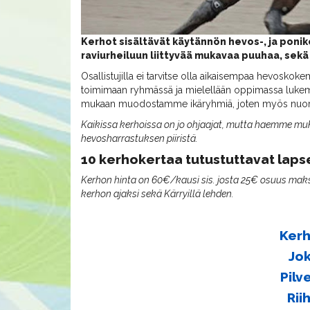
Kerhot sisältävät käytännön hevos-, ja ponik
raviurheiluun liittyvää mukavaa puuhaa, sek
Osallistujilla ei tarvitse olla aikaisempaa hevoskokemu
toimimaan ryhmässä ja mielellään oppimassa lukema
mukaan muodostamme ikäryhmiä, joten myös nuoriso
Kaikissa kerhoissa on jo ohjaajat, mutta haemme muk
hevosharrastuksen piiristä.
10 kerhokertaa tutustuttavat lapse
Kerhon hinta on 60€/kausi sis. josta 25€ osuus maks
kerhon ajaksi sekä Kärryillä lehden.
Kerh
Jok
Pilv
Rii