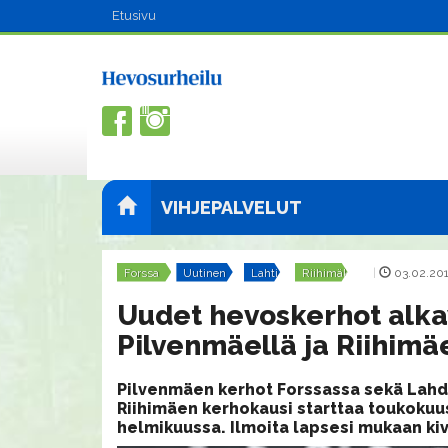
Etusivu
VIHJEPALVELUT
Forssa
Uutinen
Lahti
Riihimäki
|
03.02.201
Uudet hevoskerhot alka
Pilvenmäellä ja Riihimäe
Pilvenmäen kerhot Forssassa sekä Lahd
Riihimäen kerhokausi starttaa toukokuu
helmikuussa. Ilmoita lapsesi mukaan k