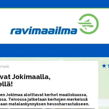
7 13:01
vat Jokimaalla,
llä!
en Jokimaa aloittavat kerhot maaliskuussa,
ssa. Teivossa jatketaan kerhojen merkeissä
ivaan matalankynnyksen hevosharrastukseen.