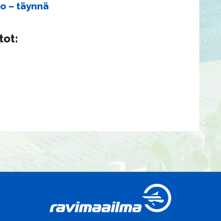
o – täynnä
tot: