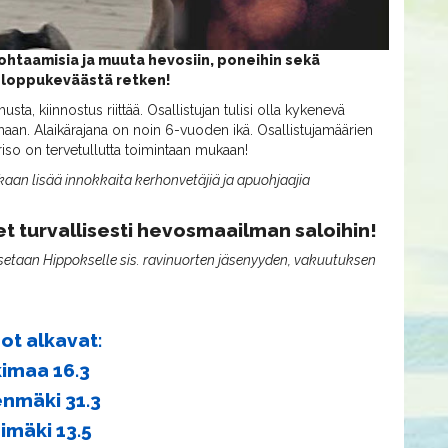
ohtaamisia ja muuta hevosiin, poneihin sekä
ä loppukeväästä retken!
sta, kiinnostus riittää. Osallistujan tulisi olla kykenevä
an. Alaikärajana on noin 6-vuoden ikä. Osallistujamäärien
 on tervetullutta toimintaan mukaan!
aan lisää innokkaita kerhonvetäjiä ja apuohjaajia
t turvallisesti hevosmaailman saloihin!
etaan Hippokselle sis. ravinuorten jäsenyyden, vakuutuksen
ot alkavat:
imaa 16.3
enmäki 31.3
himäki 13.5