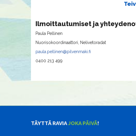
Teiv
Ilmoittautumiset ja yhteydeno
Paula Pellinen
Nuorisokoordinaattori, Nelivetoradat
paula.pellinen@pilvenmaki.fi
0400 213 499
TÄYTTÄ RAVIA
JOKA PÄIVÄ
!