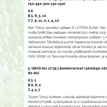
750-450-300-150-150)
A 6
B 5, 8, 3, 10
C 7, 9, 11, 2, 1, 4, 12
Illan Toto4-varmaksi valitaan 6 LÖTENS ELINA. Veli-E
mutta tykitti tilaa saatuaan viimeiset 500 metriä 24,9
olevansa erittäin toiveikas menestyksen suhteen. 5 A
Valtrauksen Tähdelle ja puristi Kajaanissa toisesta
samassa kisassa neljännestä ulkoa toiseksi ja saa
mukavat asemat ja voi nousta yllättävänkin korkealle
VIAS VÄISKI oli Teivossa toisesta ulkoa tasainen, ja 
5. lähtö klo 17:35 Lämminveriset ryhmäajo 160
80-80)
A 3, 1
B 6, 8, 2
C 4, 5, 7
Toisen Toto4-kohteen voitosta vääntävät tiukimm
Kievitshof tykitti Jyväskylässä 12,0-lopetuksessa t
lähtijänä joukon heti komentoonsa. Keulapaikka mai