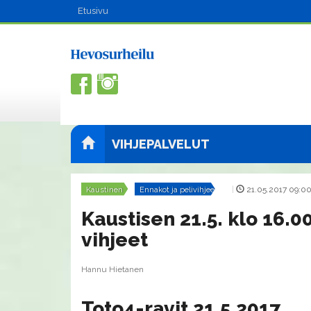
Etusivu
VIHJEPALVELUT
Kaustinen
Ennakot ja pelivihjeet
|
21.05.2017 09:0
Kaustisen 21.5. klo 16.0
vihjeet
Hannu Hietanen
Toto4-ravit 21.5.2017