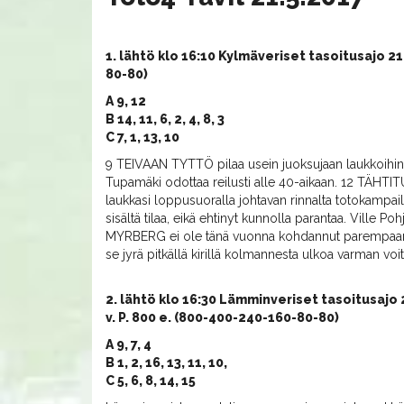
1. lähtö klo 16:10 Kylmäveriset tasoitusajo 210
80-80)
A 9, 12
B 14, 11, 6, 2, 4, 8, 3
C 7, 1, 13, 10
9 TEIVAAN TYTTÖ pilaa usein juoksujaan laukkoihin
Tupamäki odottaa reilusti alle 40-aikaan. 12 TÄHTI
laukkasi loppusuoralla johtavan rinnalta totokampail
sisältä tilaa, eikä ehtinyt kunnolla parantaa. Ville Po
MYRBERG ei ole tänä vuonna kohdannut parempaansa
se jyrä pitkällä kirillä kolmannesta ulkoa varman vo
2. lähtö klo 16:30 Lämminveriset tasoitusajo 2
v. P. 800 e. (800-400-240-160-80-80)
A 9, 7, 4
B 1, 2, 16, 13, 11, 10,
C 5, 6, 8, 14, 15