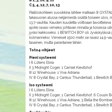
B 1, 3, 16, 9, 11
C 5, 4, 12, 7, 10, 13
Päätöskohteen suosikkina lähtee matkaan 8 GYSTAL B
takasuoran alussa neljännestä sisältä toiseen ulos, 
13,7-vauhtia. Kauden kuudetta voittoaan tavoittel
ajokki ravasi viimeksi johtavan rinnalla ja toisessa
jyräsi kakkoseksi. 1 BEWITCH BOY oli Jyväskylässä pa
kolmanneksi. Viimeiset 1500 metri se ravasi 14,9-v
tasainen, mutta parantanee tähän.
Toto4-vihjeet
Pieni systeemi
I 6 Lötens Elina
II 3 Midnight Coger, 1 Camiel Kievitshof
III 12 Winehouse, 1 Viva Adriana
IV 8 Crystal Bay, 2 Cankus Thunderball, 1 Bewitch 
Iso systeemi
I 6 Lötens Elina
II 3 Midnight Coger, 1 Camiel Kievitshof, 6 Cousin B
III 12 Winehouse, 1 Viva Adriana, 3 Bella the Bombe
IV 8 Crystal Bay, 2 Cankus Thunderball, 1 Bewitch 