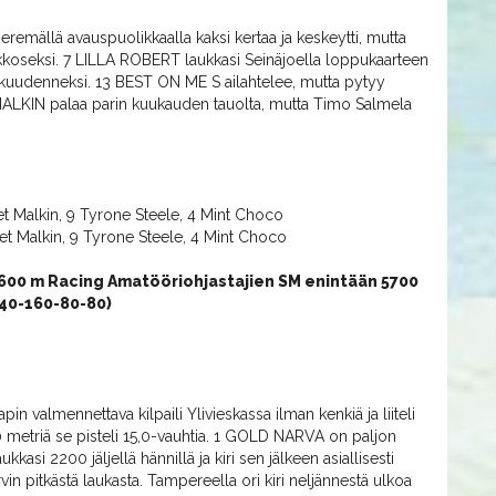
remällä avauspuolikkaalla kaksi kertaa ja keskeytti, mutta
akkoseksi. 7 LILLA ROBERT laukkasi Seinäjoella loppukaarteen
en kuudenneksi. 13 BEST ON ME S ailahtelee, mutta pytyy
MALKIN palaa parin kuukauden tauolta, mutta Timo Salmela
eet Malkin, 9 Tyrone Steele, 4 Mint Choco
weet Malkin, 9 Tyrone Steele, 4 Mint Choco
2600 m Racing Amatööriohjastajien SM enintään 5700
-240-160-80-80)
almennettava kilpaili Ylivieskassa ilman kenkiä ja liiteli
 metriä se pisteli 15,0-vauhtia. 1 GOLD NARVA on paljon
asi 2200 jäljellä hännillä ja kiri sen jälkeen asiallisesti
vin pitkästä laukasta. Tampereella ori kiri neljännestä ulkoa