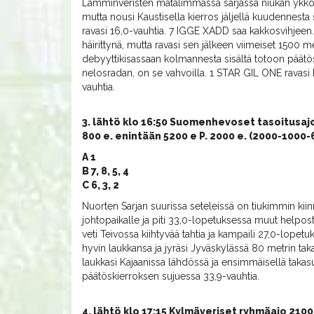
Lämminveristen matalimmassa sarjassa niukan ykkös
mutta nousi Kaustisella kierros jäljellä kuudennesta si
ravasi 16,0-vauhtia. 7 IGGE XADD saa kakkosvihjee
häirittynä, mutta ravasi sen jälkeen viimeiset 1500 
debyyttikisassaan kolmannesta sisältä totoon päätös
nelosradan, on se vahvoilla. 1 STAR GIL ONE ravasi 
vauhtia.
3. lähtö klo 16:50 Suomenhevoset tasoitusajo
800 e. enintään 5200 e P. 2000 e. (2000-1000
A 1
B 7, 8, 5, 4
C 6, 3, 2
Nuorten Sarjan suurissa seteleissä on tiukimmin kiin
johtopaikalle ja piti 33,0-lopetuksessa muut helpo
veti Teivossa kiihtyvää tahtia ja kampaili 27,0-lopet
hyvin laukkansa ja jyräsi Jyväskylässä 80 metrin ta
laukkasi Kajaanissa lähdössä ja ensimmäisellä takasu
päätöskierroksen sujuessa 33,9-vauhtia.
4. lähtö klo 17:15 Kylmäveriset ryhmäajo 2100