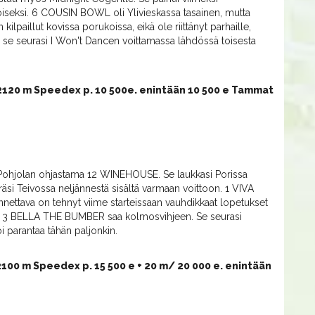
toiseksi. 6 COUSIN BOWL oli Ylivieskassa tasainen, mutta
paillut kovissa porukoissa, eikä ole riittänyt parhaille,
a se seurasi I Won't Dancen voittamassa lähdössä toisesta
 2120 m Speedex p. 10 500e. enintään 10 500 e Tammat
 Pohjolan ohjastama 12 WINEHOUSE. Se laukkasi Porissa
räsi Teivossa neljännestä sisältä varmaan voittoon. 1 VIVA
ttava on tehnyt viime starteissaan vauhdikkaat lopetukset
oa. 3 BELLA THE BUMBER saa kolmosvihjeen. Se seurasi
i parantaa tähän paljonkin.
2100 m Speedex p. 15 500 e + 20 m/ 20 000 e. enintään