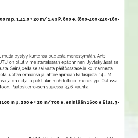
0 m p. 1.41.0 + 20 m/ 1,5 s P. 800 e. (800-400-240-160-
, mutta pystyy kuntonsa puolesta menestymään. Antti
TUTU on ollut viime starteissaan epäonninen. Jyväskylässä se
usta. Seinäjoella se sai vasta päätössatasella kolmannesta
hjola luottaa omaansa ja lähtee ajamaan kärkisijasta. 14 JIM
 ja on neljältä pakiltakin mahdollinen menestyjä. Oulussa
ittoon. Päätöskierroksen sujuessa 33,6-vauhtia.
100 m p. 200 e + 20 m/ 700 e. enintään 1600 e Etus. 3-