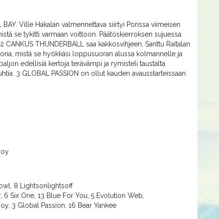
AY. Ville Hakalan valmennettava siirtyi Porissa viimeisen
mistä se tykitti varmaan voittoon. Päätöskierroksen sujuessa
eva 2 CANKUS THUNDERBALL saa kakkosvihjeen. Santtu Raitalan
 ulkona, mistä se hyökkäsi loppusuoran alussa kolmannelle ja
ljon edellisiä kertoja terävämpi ja rymisteli taustalta
auhtia. 3 GLOBAL PASSION on ollut kauden avausstarteissaan
Boy
owl, 8 Lightsonlightsoff
r, 6 Six One, 13 Blue For You, 5 Evolution Web,
Boy, 3 Global Passion, 16 Bear Yankee