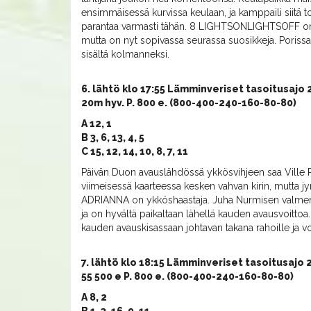
ensimmäisessä kurvissa keulaan, ja kamppaili siitä 
parantaa varmasti tähän. 8 LIGHTSONLIGHTSOFF on kil
mutta on nyt sopivassa seurassa suosikkeja. Poriss
sisältä kolmanneksi.
6. lähtö klo 17:55 Lämminveriset tasoitusajo
20m hyv. P. 800 e. (800-400-240-160-80-80)
A 12, 1
B 3, 6, 13, 4, 5
C 15, 12, 14, 10, 8, 7, 11
Päivän Duon avauslähdössä ykkösvihjeen saa Ville
viimeisessä kaarteessa kesken vahvan kirin, mutta jy
ADRIANNA on ykköshaastaja. Juha Nurmisen valmenne
ja on hyvältä paikaltaan lähellä kauden avausvoitt
kauden avauskisassaan johtavan takana rahoille ja vo
7. lähtö klo 18:15 Lämminveriset tasoitusajo 
55 500 e P. 800 e. (800-400-240-160-80-80)
A 8, 2