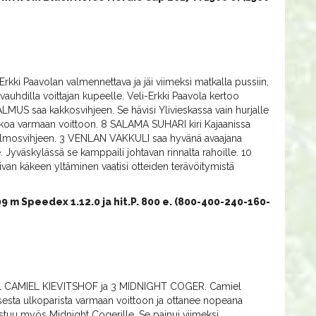
rkki Paavolan valmennettava ja jäi viimeksi matkalla pussiin,
-vauhdilla voittajan kupeelle. Veli-Erkki Paavola kertoo
LMUS saa kakkosvihjeen. Se hävisi Ylivieskassa vain hurjalle
 ulkoa varmaan voittoon. 8 SALAMA SUHARI kiri Kajaanissa
 kolmosvihjeen. 3 VENLAN VAKKULI saa hyvänä avaajana
. Jyväskylässä se kamppaili johtavan rinnalta rahoille. 10
aivan käkeen yltäminen vaatisi otteiden terävöitymistä
9 m Speedex 1.12.0 ja hit.P. 800 e. (800-400-240-160-
in 1 CAMIEL KIEVITSHOF ja 3 MIDNIGHT COGER. Camiel
oisesta ulkoparista varmaan voittoon ja ottanee nopeana
stuu myös Midnight Cogerille. Se painui viimeksi