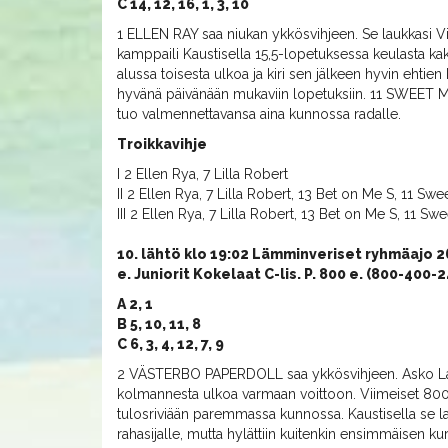
C 14, 12, 16, 1, 3, 10
1 ELLEN RAY saa niukan ykkösvihjeen. Se laukkasi Vie
kamppaili Kaustisella 15,5-lopetuksessa keulasta k
alussa toisesta ulkoa ja kiri sen jälkeen hyvin ehti
hyvänä päivänään mukaviin lopetuksiin. 11 SWEET 
tuo valmennettavansa aina kunnossa radalle.
Troikkavihje
I 2 Ellen Rya, 7 Lilla Robert
II 2 Ellen Rya, 7 Lilla Robert, 13 Bet on Me S, 11 Sw
III 2 Ellen Rya, 7 Lilla Robert, 13 Bet on Me S, 11 S
10. lähtö klo 19:02 Lämminveriset ryhmäajo 
e. Juniorit Kokelaat C-lis. P. 800 e. (800-400
A 2, 1
B 5, 10, 11, 8
C 6, 3, 4, 12, 7, 9
2 VÄSTERBO PAPERDOLL saa ykkösvihjeen. Asko Lapin v
kolmannesta ulkoa varmaan voittoon. Viimeiset 800
tulosriviään paremmassa kunnossa. Kaustisella se laukk
rahasijalle, mutta hylättiin kuitenkin ensimmäisen kur