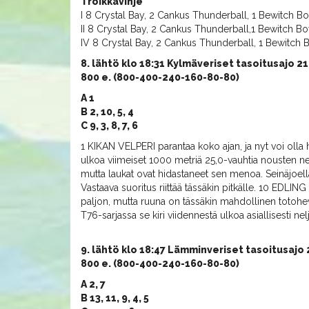
Troikkavihje
I 8 Crystal Bay, 2 Cankus Thunderball, 1 Bewitch B
II 8 Crystal Bay, 2 Cankus Thunderball,1 Bewitch B
IV 8 Crystal Bay, 2 Cankus Thunderball, 1 Bewitch 
8. lähtö klo 18:31 Kylmäveriset tasoitusajo 21
800 e. (800-400-240-160-80-80)
A 1
B 2, 10, 5, 4
C 9, 3, 8, 7, 6
1 KIKAN VELPERI parantaa koko ajan, ja nyt voi olla 
ulkoa viimeiset 1000 metriä 25,0-vauhtia nousten n
mutta laukat ovat hidastaneet sen menoa. Seinäjoell
Vastaava suoritus riittää tässäkin pitkälle. 10 EDLING
paljon, mutta ruuna on tässäkin mahdollinen totoh
T76-sarjassa se kiri viidennestä ulkoa asiallisesti ne
9. lähtö klo 18:47 Lämminveriset tasoitusajo 
800 e. (800-400-240-160-80-80)
A 2, 7
B 13, 11, 9, 4, 5