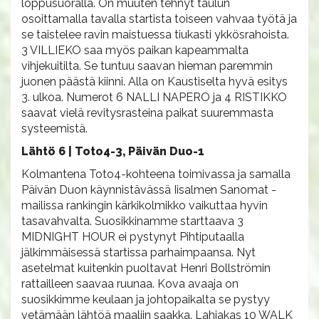
loppusuoralla. On muuten tehnyt taulun
osoittamalla tavalla startista toiseen vahvaa työtä ja
se taistelee ravin maistuessa tiukasti ykkösrahoista.
3 VILLIEKO saa myös paikan kapeammalta
vihjekuitilta. Se tuntuu saavan hieman paremmin
juonen päästä kiinni. Alla on Kaustiselta hyvä esitys
3. ulkoa. Numerot 6 NALLI NAPERO ja 4 RISTIKKO
saavat vielä revitysrasteina paikat suuremmasta
systeemistä.
Lähtö 6 | Toto4-3, Päivän Duo-1
Kolmantena Toto4-kohteena toimivassa ja samalla
Päivän Duon käynnistävässä Iisalmen Sanomat -
mailissa rankingin kärkikolmikko vaikuttaa hyvin
tasavahvalta. Suosikkinamme starttaava 3
MIDNIGHT HOUR ei pystynyt Pihtiputaalla
jälkimmäisessä startissa parhaimpaansa. Nyt
asetelmat kuitenkin puoltavat Henri Bollströmin
rattailleen saavaa ruunaa. Kova avaaja on
suosikkimme keulaan ja johtopaikalta se pystyy
vetämään lähtöä maaliin saakka. Lahjakas 10 WALK