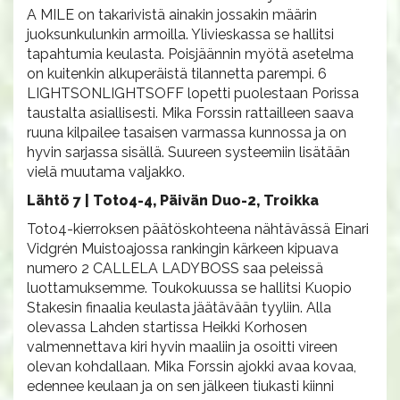
A MILE on takarivistä ainakin jossakin määrin
juoksunkulunkin armoilla. Ylivieskassa se hallitsi
tapahtumia keulasta. Poisjäännin myötä asetelma
on kuitenkin alkuperäistä tilannetta parempi. 6
LIGHTSONLIGHTSOFF lopetti puolestaan Porissa
taustalta asiallisesti. Mika Forssin rattailleen saava
ruuna kilpailee tasaisen varmassa kunnossa ja on
hyvin sarjassa sisällä. Suureen systeemiin lisätään
vielä muutama valjakko.
Lähtö 7 | Toto4-4, Päivän Duo-2, Troikka
Toto4-kierroksen päätöskohteena nähtävässä Einari
Vidgrén Muistoajossa rankingin kärkeen kipuava
numero 2 CALLELA LADYBOSS saa peleissä
luottamuksemme. Toukokuussa se hallitsi Kuopio
Stakesin finaalia keulasta jäätävään tyyliin. Alla
olevassa Lahden startissa Heikki Korhosen
valmennettava kiri hyvin maaliin ja osoitti vireen
olevan kohdallaan. Mika Forssin ajokki avaa kovaa,
edennee keulaan ja on sen jälkeen tiukasti kiinni