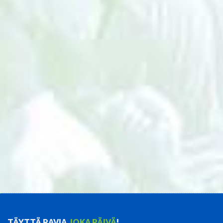
TÄYTTÄ RAVIA
JOKA PÄIVÄ
!