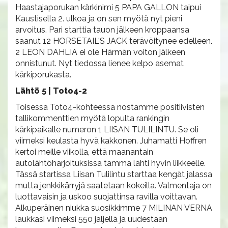
Haastajaporukan kärkinimi 5 PAPA GALLON taipui
Kaustisella 2. ulkoa ja on sen myötä nyt pieni
arvoitus. Pari starttia tauon jälkeen kroppaansa
saanut 12 HORSETAIL'S JACK terävöitynee edelleen.
2 LEON DAHLIA ei ole Härmän voiton jälkeen
onnistunut. Nyt tiedossa lienee kelpo asemat
kärkiporukasta.
Lähtö 5 | Toto4-2
Toisessa Toto4-kohteessa nostamme positiivisten
tallikommenttien myötä lopulta rankingin
kärkipaikalle numeron 1 LIISAN TULILINTU. Se oli
viimeksi keulasta hyvä kakkonen. Juhamatti Hoffren
kertoi meille viikolla, että maanantain
autolähtöharjoituksissa tamma lähti hyvin liikkeelle.
Tässä startissa Liisan Tulilintu starttaa kengät jalassa
mutta jenkkikärryjä saatetaan kokeilla. Valmentaja on
luottavaisin ja uskoo suojattinsa ravilla voittavan.
Alkuperäinen niukka suosikkimme 7 MILINAN VERNA
laukkasi viimeksi 550 jäljellä ja uudestaan