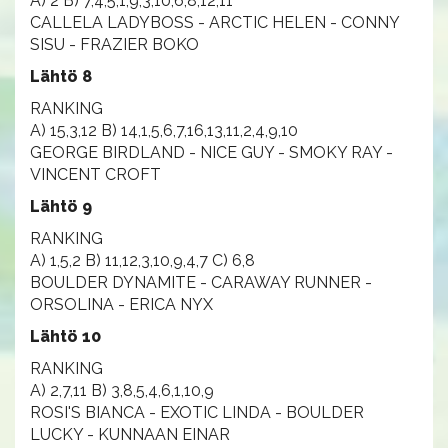
A) 2 B) 7,4,5,1,9,3,10,6,8,12,11
CALLELA LADYBOSS - ARCTIC HELEN - CONNY
SISU - FRAZIER BOKO
Lähtö 8
RANKING
A) 15,3,12 B) 14,1,5,6,7,16,13,11,2,4,9,10
GEORGE BIRDLAND - NICE GUY - SMOKY RAY -
VINCENT CROFT
Lähtö 9
RANKING
A) 1,5,2 B) 11,12,3,10,9,4,7 C) 6,8
BOULDER DYNAMITE - CARAWAY RUNNER -
ORSOLINA - ERICA NYX
Lähtö 10
RANKING
A) 2,7,11 B) 3,8,5,4,6,1,10,9
ROSI'S BIANCA - EXOTIC LINDA - BOULDER
LUCKY - KUNNAAN EINAR