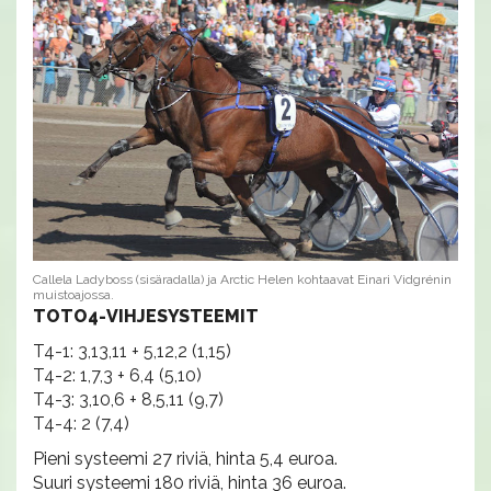
Callela Ladyboss (sisäradalla) ja Arctic Helen kohtaavat Einari Vidgrénin
muistoajossa.
TOTO4-VIHJESYSTEEMIT
T4-1: 3,13,11 + 5,12,2 (1,15)
T4-2: 1,7,3 + 6,4 (5,10)
T4-3: 3,10,6 + 8,5,11 (9,7)
T4-4: 2 (7,4)
Pieni systeemi 27 riviä, hinta 5,4 euroa.
Suuri systeemi 180 riviä, hinta 36 euroa.