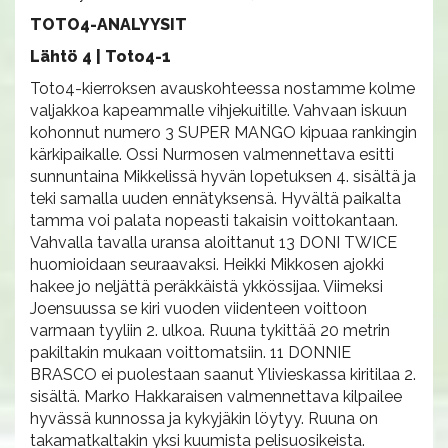
TOTO4-ANALYYSIT
Lähtö 4 | Toto4-1
Toto4-kierroksen avauskohteessa nostamme kolme
valjakkoa kapeammalle vihjekuitille. Vahvaan iskuun
kohonnut numero 3 SUPER MANGO kipuaa rankingin
kärkipaikalle. Ossi Nurmosen valmennettava esitti
sunnuntaina Mikkelissä hyvän lopetuksen 4. sisältä ja
teki samalla uuden ennätyksensä. Hyvältä paikalta
tamma voi palata nopeasti takaisin voittokantaan.
Vahvalla tavalla uransa aloittanut 13 DONI TWICE
huomioidaan seuraavaksi. Heikki Mikkosen ajokki
hakee jo neljättä peräkkäistä ykkössijaa. Viimeksi
Joensuussa se kiri vuoden viidenteen voittoon
varmaan tyyliin 2. ulkoa. Ruuna tykittää 20 metrin
pakiltakin mukaan voittomatsiin. 11 DONNIE
BRASCO ei puolestaan saanut Ylivieskassa kiritilaa 2.
sisältä. Marko Hakkaraisen valmennettava kilpailee
hyvässä kunnossa ja kykyjäkin löytyy. Ruuna on
takamatkaltakin yksi kuumista pelisuosikeista.