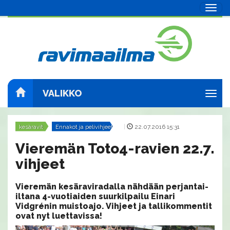
Navig
VALIKKO
Navig
kesäravit
Ennakot ja pelivihjeet
|
22.07.2016 15:31
Vieremän Toto4-ravien 22.7.
vihjeet
Vieremän kesäraviradalla nähdään perjantai-
iltana 4-vuotiaiden suurkilpailu Einari
Vidgrénin muistoajo. Vihjeet ja tallikommentit
ovat nyt luettavissa!