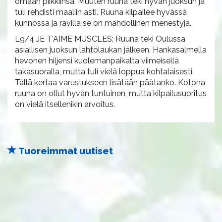
omaan piikkiinsä. Muuten ruuna teki hyvän juoksun ja
tuli rehdisti maaliin asti. Ruuna kilpailee hyvässä
kunnossa ja ravilla se on mahdollinen menestyjä.
L9/4 JE T'AIME MUSCLES: Ruuna teki Oulussa
asiallisen juoksun lähtölaukan jälkeen. Hankasalmella
hevonen hiljensi kuolemanpaikalta viimeisellä
takasuoralla, mutta tuli vielä loppua kohtalaisesti.
Tällä kertaa varustukseen lisätään päätanko. Kotona
ruuna on ollut hyvän tuntuinen, mutta kilpailusuoritus
on vielä itsellenikin arvoitus.
Tuoreimmat uutiset