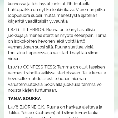
kunnossa ja teki hyvät juoksut Pihtiputaalla.
Lähtöpaikka on nyt kuitenkin ikävä. Vieremän pitkä
loppusuora suosii, mutta menestystä ajatellen
kärjenltä vaadittaisiin ylivauhtia.
L8/11 LILLEBROR: Ruuna on tehnyt asiallisia
juoksuja ja menee starttien myötä eteenpäin. Tämä
on isokokoinen hevonen, eikä volttilähtö
varmastikaan suosi sitä. Ruuna starttaa vielä
torstaina Lappeessa ja välistartti näyttää viime
vireen.
L10/10 CONFESS TESS: Tamma on ollut tasaisen
varmasti rahoilla kaikissa starteissaan. Tällä kerralla
hevoselle mahdollisesti tehdään hieman
varustemuutoksia. Sopivalla juoksulla tamma voi
nousta kärjen tuntumaan.
TANJA SOUKKA
L4/8 BJÖRNE C.K.: Ruuna on hankala ajettava ja
Jukka-Pekka (Kauhanen) otti viime kerran laukat