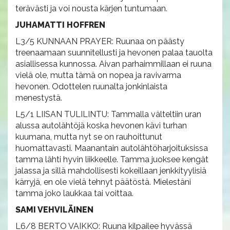
terävästi ja voi nousta kärjen tuntumaan.
JUHAMATTI HOFFREN
L3/5 KUNNAAN PRAYER: Ruunaa on päästy
treenaamaan suunnitellusti ja hevonen palaa tauolta
asiallisessa kunnossa. Aivan parhaimmillaan ei ruuna
vielä ole, mutta tämä on nopea ja ravivarma
hevonen. Odottelen ruunalta jonkinlaista
menestystä.
L5/1 LIISAN TULILINTU: Tammalla välteltiin uran
alussa autolähtöjä koska hevonen kävi turhan
kuumana, mutta nyt se on rauhoittunut
huomattavasti. Maanantain autolähtöharjoituksissa
tamma lähti hyvin liikkeelle. Tamma juoksee kengät
jalassa ja sillä mahdollisesti kokeillaan jenkkityylisiä
kärryjä, en ole vielä tehnyt päätöstä. Mielestäni
tamma joko laukkaa tai voittaa.
SAMI VEHVILÄINEN
L6/8 BERTO VAIKKO: Ruuna kilpailee hyvässä