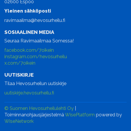
02600 Espoo
Yleinen sähköposti
ravimaailma@hevosurheilu.fi
SOSIAALINEN MEDIA
Seuraa Ravimaailmaa Somessa!
facebook.com/7oikein
instagram.com/hevosurheilu
x.com/7oikein
UUTISKIRJE
Tilaa Hevosurheilun uutiskirje
uutiskirje.hevosurheilu.fi
© Suomen Hevosurheilulehti Oy
|
Toiminnanohjausjärjestelmä
WisePlatform
powered by
WiseNetwork