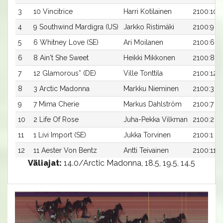
3
10 Vincitrice
Harri Kotilainen
2100:10
4
9 Southwind Mardigra (US)
Jarkko Ristimäki
2100:9
5
6 Whitney Love (SE)
Ari Moilanen
2100:6
6
8 Ain't She Sweet
Heikki Mikkonen
2100:8
7
12 Glamorous* (DE)
Ville Tonttila
2100:12
8
3 Arctic Madonna
Markku Nieminen
2100:3
9
7 Mima Cherie
Markus Dahlström
2100:7
10
2 Life Of Rose
Juha-Pekka Vilkman
2100:2
11
1 Livi Import (SE)
Jukka Torvinen
2100:1
12
11 Aester Von Bentz
Antti Teivainen
2100:11
Väliajat:
14.0/Arctic Madonna, 18.5, 19.5, 14.5