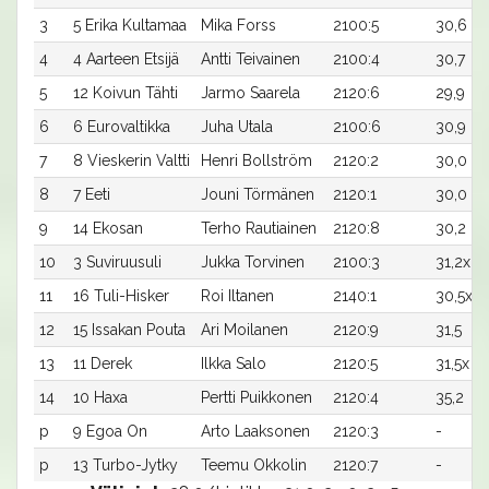
3
5 Erika Kultamaa
Mika Forss
2100:5
30,6
4
4 Aarteen Etsijä
Antti Teivainen
2100:4
30,7
5
12 Koivun Tähti
Jarmo Saarela
2120:6
29,9
6
6 Eurovaltikka
Juha Utala
2100:6
30,9
7
8 Vieskerin Valtti
Henri Bollström
2120:2
30,0
8
7 Eeti
Jouni Törmänen
2120:1
30,0
9
14 Ekosan
Terho Rautiainen
2120:8
30,2
10
3 Suviruusuli
Jukka Torvinen
2100:3
31,2x
11
16 Tuli-Hisker
Roi Iltanen
2140:1
30,5x
12
15 Issakan Pouta
Ari Moilanen
2120:9
31,5
13
11 Derek
Ilkka Salo
2120:5
31,5x
14
10 Haxa
Pertti Puikkonen
2120:4
35,2
p
9 Egoa On
Arto Laaksonen
2120:3
-
p
13 Turbo-Jytky
Teemu Okkolin
2120:7
-