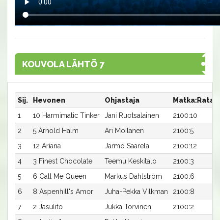
KOUVOLA LÄHTÖ 7
Sij.
Hevonen
Ohjastaja
Matka:Rata
1
10 Harmimatic Tinker
Jani Ruotsalainen
2100:10
2
5 Arnold Halm
Ari Moilanen
2100:5
3
12 Ariana
Jarmo Saarela
2100:12
4
3 Finest Chocolate
Teemu Keskitalo
2100:3
5
6 Call Me Queen
Markus Dahlström
2100:6
6
8 Aspenhill's Amor
Juha-Pekka Vilkman
2100:8
7
2 Jasulito
Jukka Torvinen
2100:2