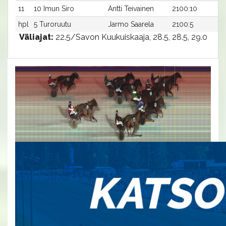
11
10 Imun Siro
Antti Teivainen
2100:10
3
hpl
5 Turoruutu
Jarmo Saarela
2100:5
-a
Väliajat:
22.5/Savon Kuukuiskaaja, 28.5, 28.5, 29.0