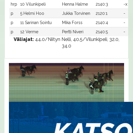
hrp
10 Vilunkipeli
Henna Halme
2140:3
-x
p
5 Helmi Hoo
Jukka Torvinen
2120:1
-
p
11 Sarinan Sointu
Mika Forss
2140:4
-
p
12 Verme
Pertti Niveri
2140:5
-
Väliajat:
44.0/Niityn Nelli, 40.5/Vilunkipeli, 32.0,
34.0