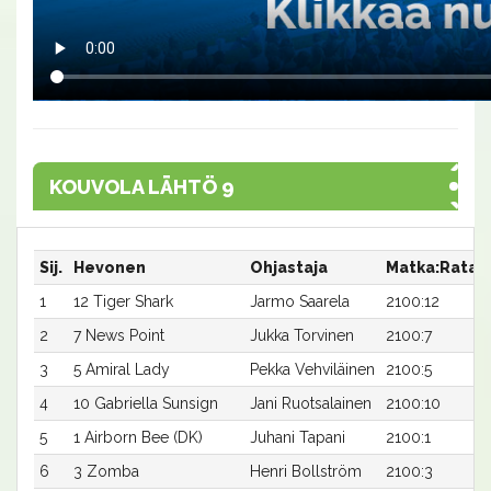
KOUVOLA LÄHTÖ 9
Sij.
Hevonen
Ohjastaja
Matka:Rata
1
12 Tiger Shark
Jarmo Saarela
2100:12
2
7 News Point
Jukka Torvinen
2100:7
3
5 Amiral Lady
Pekka Vehviläinen
2100:5
4
10 Gabriella Sunsign
Jani Ruotsalainen
2100:10
5
1 Airborn Bee (DK)
Juhani Tapani
2100:1
6
3 Zomba
Henri Bollström
2100:3