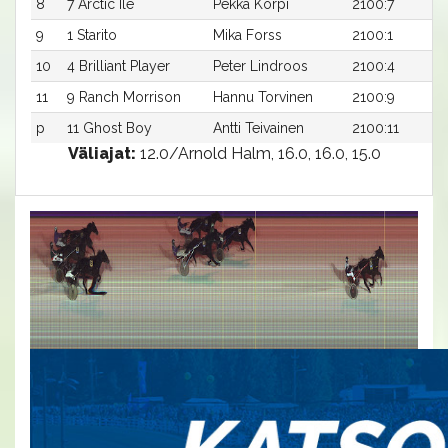
8
7 Arctic Ile
Pekka Korpi
2100:7
9
1 Starito
Mika Forss
2100:1
10
4 Brilliant Player
Peter Lindroos
2100:4
11
9 Ranch Morrison
Hannu Torvinen
2100:9
p
11 Ghost Boy
Antti Teivainen
2100:11
Väliajat:
12.0/Arnold Halm, 16.0, 16.0, 15.0