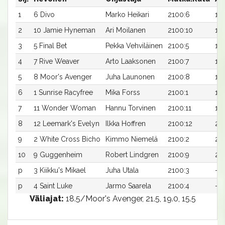
1
6 Divo
Marko Heikari
2100:6
19,
2
10 Jamie Hyneman
Ari Moilanen
2100:10
19,
3
5 Final Bet
Pekka Vehviläinen
2100:5
19,
4
7 Rive Weaver
Arto Laaksonen
2100:7
19,
5
8 Moor's Avenger
Juha Launonen
2100:8
19,
6
1 Sunrise Racyfree
Mika Forss
2100:1
19,
7
11 Wonder Woman
Hannu Torvinen
2100:11
19,
8
12 Leemark's Evelyn
Ilkka Hoffren
2100:12
20
9
2 White Cross Bicho
Kimmo Niemelä
2100:2
20
10
9 Guggenheim
Robert Lindgren
2100:9
20
p
3 Kiikku's Mikael
Juha Utala
2100:3
-a
p
4 Saint Luke
Jarmo Saarela
2100:4
-a
Väliajat:
18.5/Moor's Avenger, 21.5, 19.0, 15.5