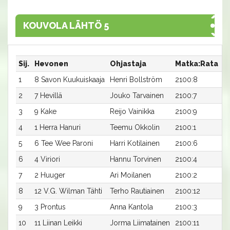
KOUVOLA LÄHTÖ 5
Sij.
Hevonen
Ohjastaja
Matka:Rata
A
1
8 Savon Kuukuiskaaja
Henri Bollström
2100:8
2
2
7 Hevillä
Jouko Tarvainen
2100:7
2
3
9 Kake
Reijo Vainikka
2100:9
2
4
1 Herra Hanuri
Teemu Okkolin
2100:1
2
5
6 Tee Wee Paroni
Harri Kotilainen
2100:6
2
6
4 Viriori
Hannu Torvinen
2100:4
2
7
2 Huuger
Ari Moilanen
2100:2
2
8
12 V.G. Wilman Tähti
Terho Rautiainen
2100:12
2
9
3 Prontus
Anna Kantola
2100:3
2
10
11 Liinan Leikki
Jorma Liimatainen
2100:11
3