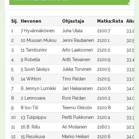
Sij.
Hevonen
Ohjastaja
Matka:Rata
Aika
1
7 Hyvännäköinen
Juha Utala
2100:7
33,2
2
10 Muusan Muksu
Jenni Rautiainen
2120:1
32,5
3
11 Tamburiini
Arto Laaksonen
2120:2
32,5
4
9 Robella
Antti Teivainen
2100:9
33,4
5
5 Suvin Säväys
Jukka Torvinen
2100:5
33,9
6
14 Wihtori
Tino Paldan
2120:5
33,0
7
6 Jennyn Lumikki
Jari Haikarainen
2100:6
34,0
8
2 Lennoxara
Roni Paldan
2100:2
34,0
9
8 Iso-Tili
Teemu Okkolin
2100:8
34,0
10
13 Tulipiippu
Pertti Puikkonen
2120:4
33,3x
11
16 B. Riitu
Ari Moilanen
2160:1
32,1x
12
15 Passikuva
Marko Heikari
2120:6
34,0