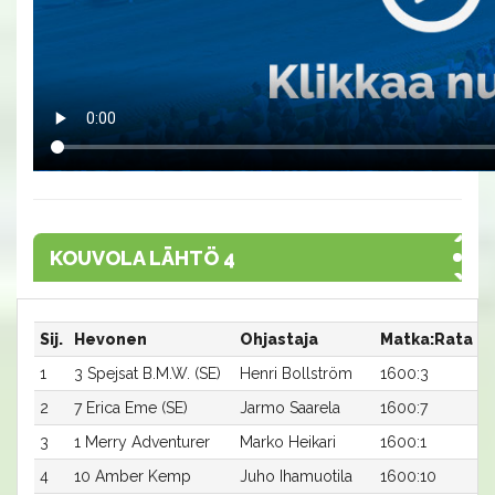
KOUVOLA LÄHTÖ 4
Sij.
Hevonen
Ohjastaja
Matka:Rata
A
1
3 Spejsat B.M.W. (SE)
Henri Bollström
1600:3
1
2
7 Erica Eme (SE)
Jarmo Saarela
1600:7
1
3
1 Merry Adventurer
Marko Heikari
1600:1
1
4
10 Amber Kemp
Juho Ihamuotila
1600:10
1