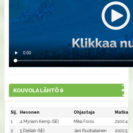
KOUVOLA LÄHTÖ 6
Sij.
Hevonen
Ohjastaja
Matka:R
1
4 Myriam Kemp (SE)
Mika Forss
2100:4
2
5 Delilah (SE)
Jani Ruotsalainen
2100:5