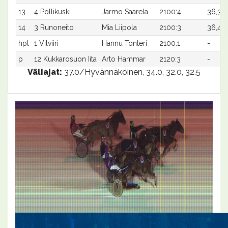
13
4 Pöllikuski
Jarmo Saarela
2100:4
36,3x
14
3 Runoneito
Mia Liipola
2100:3
36,4
hpl
1 Vilviiri
Hannu Tonteri
2100:1
-
p
12 Kukkarosuon Iita
Arto Hammar
2120:3
-
Väliajat:
37.0/Hyvännäköinen, 34.0, 32.0, 32.5