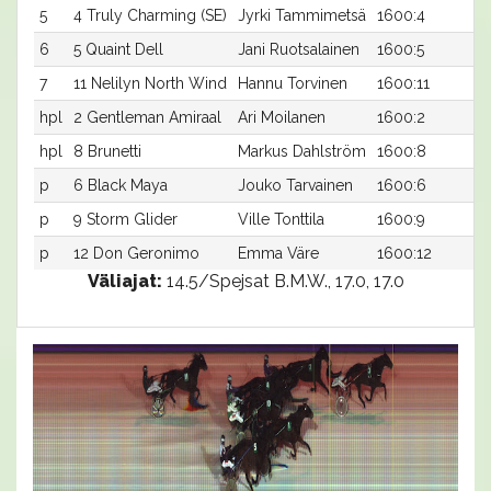
5
4 Truly Charming (SE)
Jyrki Tammimetsä
1600:4
1
6
5 Quaint Dell
Jani Ruotsalainen
1600:5
1
7
11 Nelilyn North Wind
Hannu Torvinen
1600:11
1
hpl
2 Gentleman Amiraal
Ari Moilanen
1600:2
-
hpl
8 Brunetti
Markus Dahlström
1600:8
-
p
6 Black Maya
Jouko Tarvainen
1600:6
-
p
9 Storm Glider
Ville Tonttila
1600:9
-
p
12 Don Geronimo
Emma Väre
1600:12
-
Väliajat:
14.5/Spejsat B.M.W., 17.0, 17.0