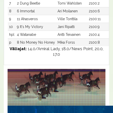
7
2 Dung Beetle
Tomi Wahlsten
2100:2
8
6 Immortal
Ari Moilanen
2100:6
9
11 Ahasveros
Ville Tonttila
2100:11
10
9 It's My Victory
Jani Ripatti
2100:9
hpl
4 Watanabe
Antti Teivainen
2100:4
p
8 No Money No Honey
Mika Forss
2100:8
Väliajat:
14.0/Amiral Lady, 18.0/News Point, 20.0,
17.0