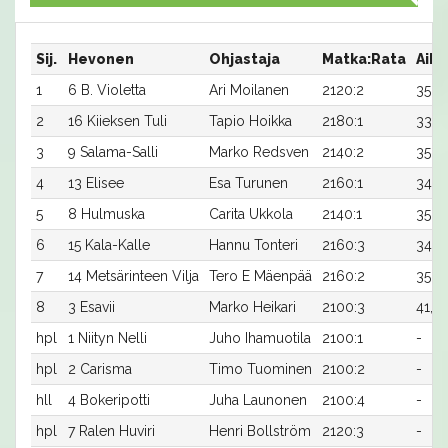
Sij.
Hevonen
Ohjastaja
Matka:Rata
Aika
1
6 B. Violetta
Ari Moilanen
2120:2
35,8
2
16 Kiieksen Tuli
Tapio Hoikka
2180:1
33,2
3
9 Salama-Salli
Marko Redsven
2140:2
35,0
4
13 Elisee
Esa Turunen
2160:1
34,3
5
8 Hulmuska
Carita Ukkola
2140:1
35,2
6
15 Kala-Kalle
Hannu Tonteri
2160:3
34,8
7
14 Metsärinteen Vilja
Tero E Mäenpää
2160:2
35,8
8
3 Esavii
Marko Heikari
2100:3
41,0
hpl
1 Niityn Nelli
Juho Ihamuotila
2100:1
-
hpl
2 Carisma
Timo Tuominen
2100:2
-
hll
4 Bokeripotti
Juha Launonen
2100:4
-
hpl
7 Ralen Huviri
Henri Bollström
2120:3
-