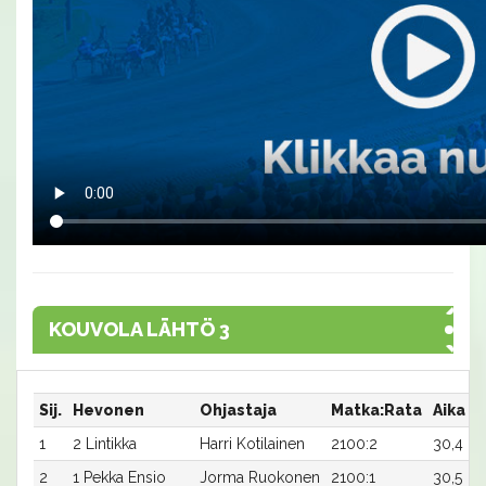
KOUVOLA LÄHTÖ 3
Sij.
Hevonen
Ohjastaja
Matka:Rata
Aika
1
2 Lintikka
Harri Kotilainen
2100:2
30,4
2
1 Pekka Ensio
Jorma Ruokonen
2100:1
30,5