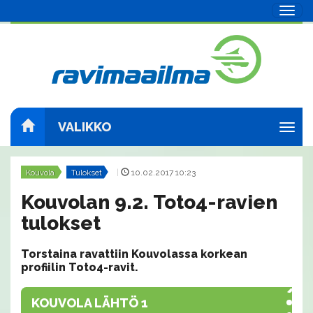
Navig
VALIKKO
Navig
Kouvola
Tulokset
|
10.02.2017 10:23
Kouvolan 9.2. Toto4-ravien
tulokset
Torstaina ravattiin Kouvolassa korkean
profiilin Toto4-ravit.
KOUVOLA LÄHTÖ 1