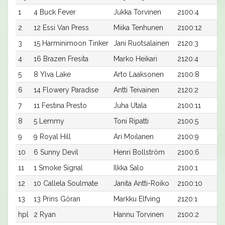
1
4 Buck Fever
Jukka Torvinen
2100:4
2
12 Essi Van Press
Miika Tenhunen
2100:12
3
15 Harminimoon Tinker
Jani Ruotsalainen
2120:3
4
16 Brazen Fresita
Marko Heikari
2120:4
5
8 Ylva Lake
Arto Laaksonen
2100:8
6
14 Flowery Paradise
Antti Teivainen
2120:2
7
11 Festina Presto
Juha Utala
2100:11
8
5 Lemmy
Toni Ripatti
2100:5
9
9 Royal Hill
Ari Moilanen
2100:9
10
6 Sunny Devil
Henri Bollström
2100:6
11
1 Smoke Signal
Ilkka Salo
2100:1
12
10 Callela Soulmate
Janita Antti-Roiko
2100:10
13
13 Prins Göran
Markku Elfving
2120:1
hpl
2 Ryan
Hannu Torvinen
2100:2