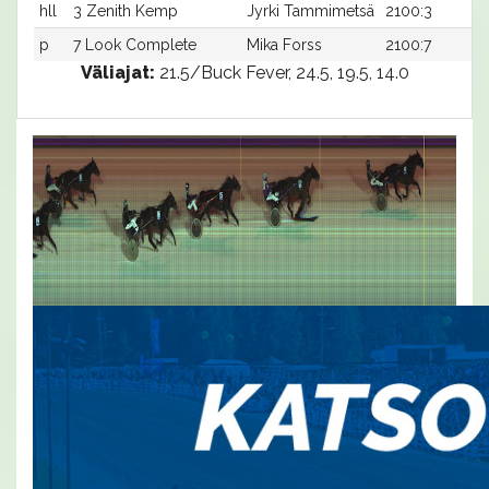
hll
3 Zenith Kemp
Jyrki Tammimetsä
2100:3
p
7 Look Complete
Mika Forss
2100:7
Väliajat:
21.5/Buck Fever, 24.5, 19.5, 14.0