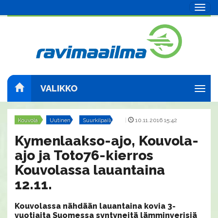
Navig
VALIKKO
Navig
Kouvola
Uutinen
Suurkilpailut
|
10.11.2016 15:42
Kymenlaakso-ajo, Kouvola-
ajo ja Toto76-kierros
Kouvolassa lauantaina
12.11.
Kouvolassa nähdään lauantaina kovia 3-
vuotiaita Suomessa syntyneitä lämminverisiä