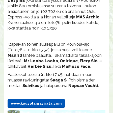
Despina
, joka starttaa ykkösradalta 37 500 euron
jahtiin 800 omistajansa suurena toivona. Joukon
ansioitunein on jo 102 702 euroa ansainnut Oulu
Express -voittaja ja Norjan valloittaja
MAS Archie
.
Kymenlaakso-ajo on Toto76-pelin kuudes kohde,
joka starttaa noin klo 17:20.
Iltapäivän toinen suurkilpailu on Kouvola-ajo
(Toto76-2, n. klo 15:52), jossa hurja voittokone
Madrid
lähtee paalulta. Takamatkalta takaa-ajoon
lähtevät
Mr Looba Looba
,
Onirique
,
Fiery Sid
ja
tallikaverit
Herbie Sisu
sekä
Maffioso Face
.
Päätöskohteessa (n. klo 17:45) nähdään muun
muassa ravikuningatar
Saaga S
, Pohjoismaiden
mestari
Suivikas
ja huippuruuna
Nopsan Vauhti
.
www.kouvolanravirata.com