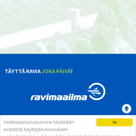
TÄYTTÄ RAVIA
JOKA PÄIVÄ
!
Verkkopalvelussamme käytetään
Ok
YHTEYSTIEDOT
evästeitä käyttäjäkokemuksen
Suomen Hevosurheilulehti Oy