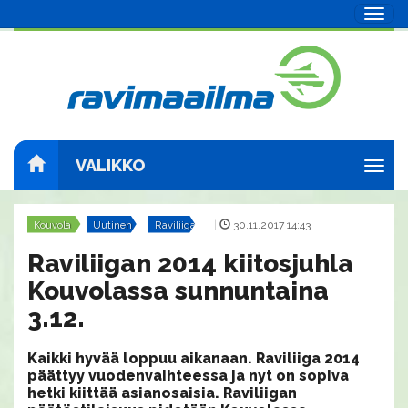
Navig
VALIKKO
Navig
Kouvola
Uutinen
Raviliiga
|
30.11.2017 14:43
Raviliigan 2014 kiitosjuhla
Kouvolassa sunnuntaina
3.12.
Kaikki hyvää loppuu aikanaan. Raviliiga 2014
päättyy vuodenvaihteessa ja nyt on sopiva
hetki kiittää asianosaisia. Raviliigan