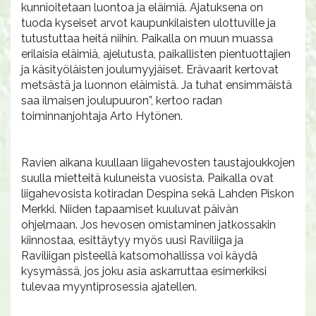
kunnioitetaan luontoa ja eläimiä. Ajatuksena on
tuoda kyseiset arvot kaupunkilaisten ulottuville ja
tutustuttaa heitä niihin. Paikalla on muun muassa
erilaisia eläimiä, ajelutusta, paikallisten pientuottajien
ja käsityöläisten joulumyyjäiset. Erävaarit kertovat
metsästä ja luonnon eläimistä. Ja tuhat ensimmäistä
saa ilmaisen joulupuuron”, kertoo radan
toiminnanjohtaja Arto Hytönen.
Ravien aikana kuullaan liigahevosten taustajoukkojen
suulla mietteitä kuluneista vuosista. Paikalla ovat
liigahevosista kotiradan Despina sekä Lahden Piskon
Merkki. Niiden tapaamiset kuuluvat päivän
ohjelmaan. Jos hevosen omistaminen jatkossakin
kiinnostaa, esittäytyy myös uusi Raviliiga ja
Raviliigan pisteellä katsomohallissa voi käydä
kysymässä, jos joku asia askarruttaa esimerkiksi
tulevaa myyntiprosessia ajatellen.