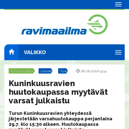
Navig
VALIKKO
Navig
Kuninkuusravit
Uutinen
Turku
|
28.06.2016 14:14
Kuninkuusravien
huutokaupassa myytävät
varsat julkaistu
Turun Kuninkuusravien yhteydessä
järjestetään varsahuutokauppa perjantaina
29.7. klo 15:30 alkaen. Huutokaupassa