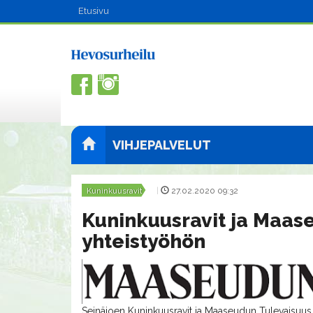
Etusivu
VIHJEPALVELUT
Kuninkuusravit
|
27.02.2020 09:32
Kuninkuusravit ja Maas
yhteistyöhön
Seinäjoen Kuninkuusravit ja Maaseudun Tulevaisuus 