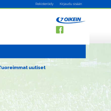
Rekisteröidy
Kirjaudu sisään
Tuoreimmat uutiset