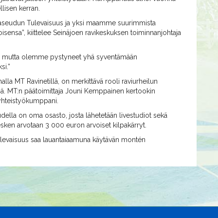
llisen kerran.
 Maaseudun Tulevaisuus ja yksi maamme suurimmista
oisensa”, kiittelee Seinäjoen ravikeskuksen toiminnanjohtaja
lta, mutta olemme pystyneet yhä syventämään
i.”
la MT Ravinetillä, on merkittävä rooli raviurheilun
ä. MT:n päätoimittaja Jouni Kemppainen kertookin
 yhteistyökumppani.
lla on oma osasto, josta lähetetään livestudiot sekä
esken arvotaan 3 000 euron arvoiset kilpakärryt.
evaisuus saa lauantaiaamuna käytävän montén