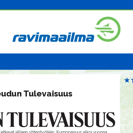
eudun Tulevaisuus
jatkavat jälleen yhteistyötään. Kumppanuus alkoi vuonna