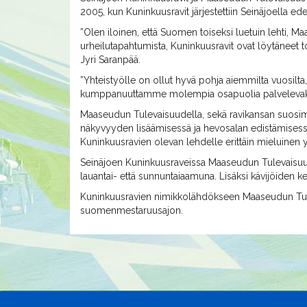
2005, kun Kuninkuusravit järjestettiin Seinäjoella ede
”Olen iloinen, että Suomen toiseksi luetuin lehti,
urheilutapahtumista, Kuninkuusravit ovat löytäneet t
Jyri Saranpää.
”Yhteistyölle on ollut hyvä pohja aiemmilta vuosi
kumppanuuttamme molempia osapuolia palvelevaks
Maaseudun Tulevaisuudella, sekä ravikansan suosimal
näkyvyyden lisäämisessä ja hevosalan edistämisess
Kuninkuusravien olevan lehdelle erittäin mieluinen
Seinäjoen Kuninkuusraveissa Maaseudun Tulevaisuude
lauantai- että sunnuntaiaamuna. Lisäksi kävijöiden k
Kuninkuusravien nimikkolähdökseen Maaseudun Tul
suomenmestaruusajon.