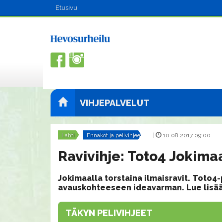
Etusivu
VIHJEPALVELUT
Lahti
Ennakot ja pelivihjeet
|
10.08.2017 09:00
Ravivihje: Toto4 Jokimaa
Jokimaalla torstaina ilmaisravit. Toto4-p
avauskohteeseen ideavarman. Lue lisää
TÄKYN PELIVIHJEET