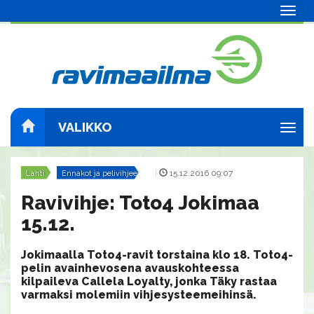
Navig
VALIKKO
Navig
Lahti
Ennakot ja pelivihjeet
|
15.12.2016 09:07
Ravivihje: Toto4 Jokimaa
15.12.
Jokimaalla Toto4-ravit torstaina klo 18. Toto4-
pelin avainhevosena avauskohteessa
kilpaileva Callela Loyalty, jonka Täky rastaa
varmaksi molemiin vihjesysteemeihinsä.