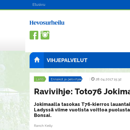
Etusivu
VIHJEPALVELUT
Lahti
Ennakot ja pelivihjeet
|
28.04.2017 15:32
Ravivihje: Toto76 Jokima
Jokimaalla tasokas T76-kierros lauantai
Ladyssä viime vuotista voittoa puolust
Bonsai.
Ranch Kelly