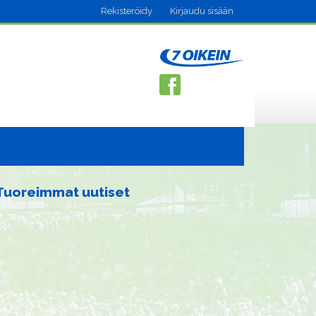
Rekisteröidy
Kirjaudu sisään
Tuoreimmat uutiset