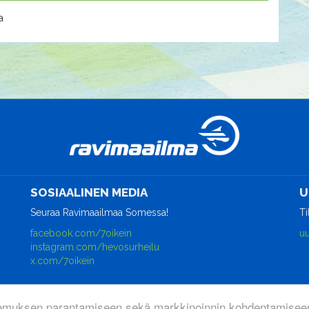
a
SOSIAALINEN MEDIA
U
Seuraa Ravimaailmaa Somessa!
Ti
facebook.com/7oikein
uu
instagram.com/hevosurheilu
x.com/7oikein
emuksen parantamiseen sekä markkinoinnin kohdentamiseen