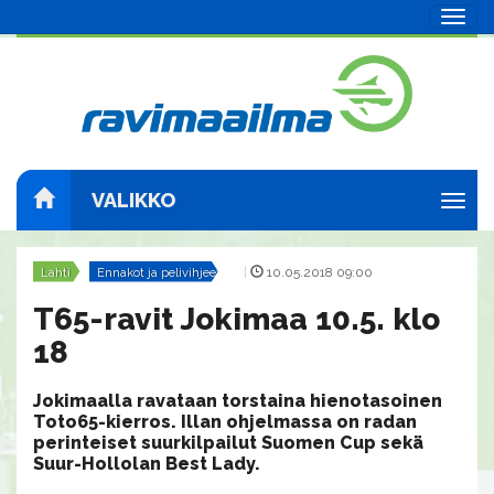
Navig
VALIKKO
Navig
Lahti
Ennakot ja pelivihjeet
|
10.05.2018 09:00
T65-ravit Jokimaa 10.5. klo
18
Jokimaalla ravataan torstaina hienotasoinen
Toto65-kierros. Illan ohjelmassa on radan
perinteiset suurkilpailut Suomen Cup sekä
Suur-Hollolan Best Lady.