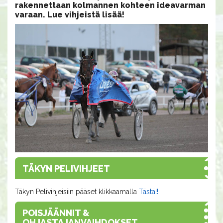
rakennettaan kolmannen kohteen ideavarman
varaan. Lue vihjeistä lisää!
TÄKYN PELIVIHJEET
Täkyn Pelivihjeisiin pääset klikkaamalla
Tästä!!
POISJÄÄNNIT &
OHJASTAJANVAIHDOKSET