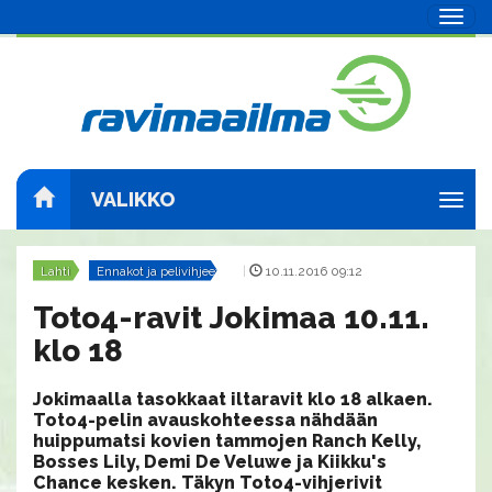
Navig
VALIKKO
Navig
Lahti
Ennakot ja pelivihjeet
|
10.11.2016 09:12
Toto4-ravit Jokimaa 10.11.
klo 18
Jokimaalla tasokkaat iltaravit klo 18 alkaen.
Toto4-pelin avauskohteessa nähdään
huippumatsi kovien tammojen Ranch Kelly,
Bosses Lily, Demi De Veluwe ja Kiikku's
Chance kesken. Täkyn Toto4-vihjerivit