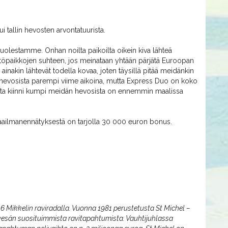
tui tallin hevosten arvontatuurista.
puolestamme. Onhan noilta paikoilta oikein kiva lähteä
 lähtöpaikkojen suhteen, jos meinataan yhtään pärjätä Euroopan
ainakin lähtevät todella kovaa, joten täysillä pitää meidänkin
än hevosista parempi viime aikoina, mutta Express Duo on koko
ta kiinni kumpi meidän hevosista on ennemmin maalissa
i maailmanennätyksestä on tarjolla 30 000 euron bonus.
016 Mikkelin raviradalla. Vuonna 1981 perustetusta St Michel –
kesän suosituimmista ravitapahtumista. Vauhtijuhlassa