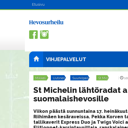
Etusivu
VIHJEPALVELUT
Mikkeli
Uutinen
Suurkilpailut
St Michel
|
10
St Michelin lähtöradat a
suomalaishevosille
Viikon päästä sunnuntaina 17. heinäkuuta
Riihimäen kesäraveissa. Pekka Korven tal
tallikaverit Express Duo ja Twigs Voici
Elitloppet-karsintavoittaja, ranskalain