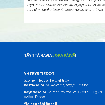
vierailee viikonlopun aikana noin 25 000 katsojaa ja 
myös suurin Mikkelissä vuosittain järjestettävä yleis
tunnelma houkuttelevat huippu-raviurheilunystäviä l
TÄYTTÄ RAVIA
JOKA PÄIVÄ
!
YHTEYSTIEDOT
Suomen Hevosurheilulehti Oy
Postiosoite:
Valjakkotie 1, 00370 Helsinki
Käyntiosoite:
Vermon ravirata, Valjakkotie 1 B 3 krs.
02600 Espoo
Yleinen sähköposti