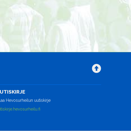
UTISKIRJE
laa Hevosurheilun uutiskirje
tiskirje.hevosurheilu.fi