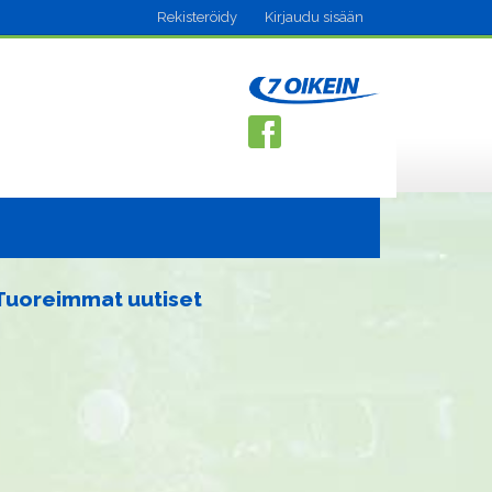
Rekisteröidy
Kirjaudu sisään
Tuoreimmat uutiset