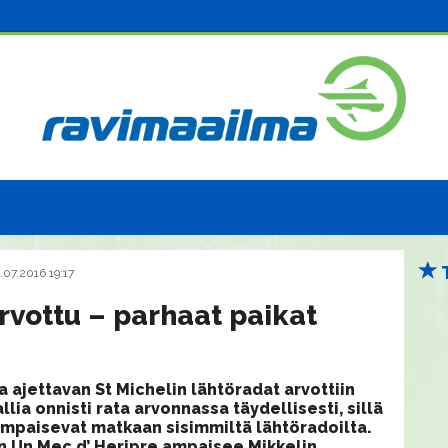
.07.2016 19:17
rvottu – parhaat paikat
 ajettavan St Michelin lähtöradat arvottiin
lia onnisti rata arvonnassa täydellisesti, sillä
 ampaisevat matkaan sisimmiltä lähtöradoilta.
en Un Mec d’ Heripre ampaisee Mikkelin