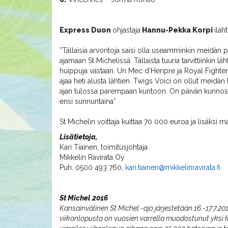
Express Duon
ohjastaja
Hannu-Pekka Korpi
ilah
”Tällaisia arvontoja saisi olla useamminkin meidän 
ajamaan St Michelissä. Tällaista tuuria tarvittiinkin
huippuja vastaan. Un Mec d’Heripre ja Royal Fighter 
ajaa heti alusta lähtien. Twigs Voici on ollut meid
ajan tulossa parempaan kuntoon. On päivän kunnos
ensi sunnuntaina”
St Michelin voittaja kuittaa 70 000 euroa ja lisäks
Lisätietoja,
Kari Tiainen, toimitusjohtaja
Mikkelin Ravirata Oy
Puh. 0500 493 760,
kari.tiainen@mikkelinravirata.fi
St Michel 2016
Kansainvälinen St Michel -ajo järjestetään 16.-17.7.2
viikonlopusta on vuosien varrella muodostunut yksi 