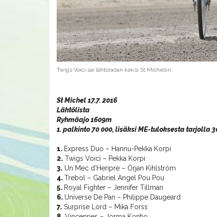
Twigs Voici sai lähtöradan kaksi St Micheliin.
St Michel 17.7. 2016
Lähtölista
Ryhmäajo 1609m
1. palkinto 70 000, lisäksi ME-tuloksesta tarjolla 
1.
Express Duo – Hannu-Pekka Korpi
2.
Twigs Voici – Pekka Korpi
3.
Un Mec d’Heripre – Örjan Kihlström
4.
Trebol – Gabriel Angel Pou Pou
5.
Royal Fighter – Jennifer Tillman
6.
Universe De Pan – Philippe Daugeard
7.
Surprise Lord – Mika Forss
8.
Vincennes – Jorma Kontio