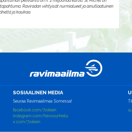
tapahtuman pelivaihto on n. 2 miljoonaa euroa. St Michel on
ötapahtuma. Raviradan viihtyisät nurmialueet ja ainutlaatuinen
äheltä ja kaukaa.
SOSIAALINEN MEDIA
U
Seuraa Ravimaailmaa Somessa!
Ti
facebook.com/7oikein
uu
instagram.com/hevosurheilu
x.com/7oikein