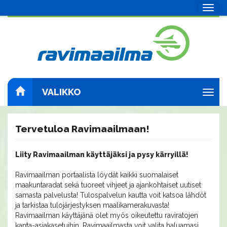
Navig
VALIKKO
Navig
Tervetuloa Ravimaailmaan!
Liity Ravimaailman käyttäjäksi ja pysy kärryillä!
Ravimaailman portaalista löydät kaikki suomalaiset
maakuntaradat sekä tuoreet vihjeet ja ajankohtaiset uutiset
samasta palvelusta! Tulospalvelun kautta voit katsoa lähdöt
ja tarkistaa tulojärjestyksen maalikamerakuvasta!
Ravimaailman käyttäjänä olet myös oikeutettu raviratojen
kanta-asiakasetuihin. Ravimaailmasta voit valita haluamasi