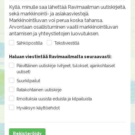
Kyllä, minulle saa lähettää Ravimaailman uutiskirjeitä,
sekä markkinointi- ja asiakasviestejä.
Markkinointiluvan voi perua koska tahansa.
Arvontaan osallistuminen vaatii markkinointiluvan
antamisen ja yhteystietojen luovutuksen.
Sähköpostilla
Tekstiviestillä
Haluan viestintää Ravimaailmalta seuraavasti:
Päivittäinen uutiskirje (vihjeet, tulokset, ajankohtaiset
uutiset)
Suurkilpailut
Ratakohtainen uutiskirje
Ilmoituksia uusista eduista ja kilpailuista
Hyväksyn käyttöehdot
Rekisteröidy