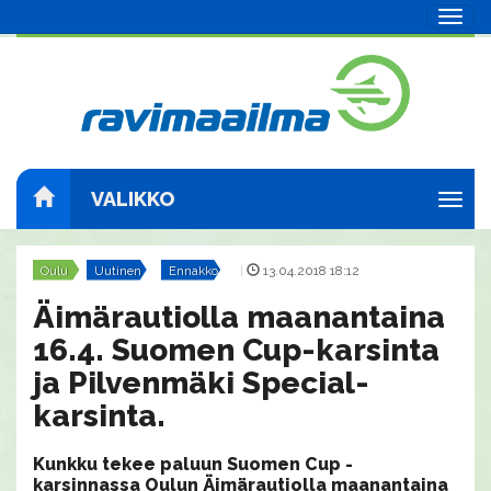
Navig
VALIKKO
Navig
Oulu
Uutinen
Ennakko
|
13.04.2018 18:12
Äimärautiolla maanantaina
16.4. Suomen Cup-karsinta
ja Pilvenmäki Special-
karsinta.
Kunkku tekee paluun Suomen Cup -
karsinnassa Oulun Äimärautiolla maanantaina