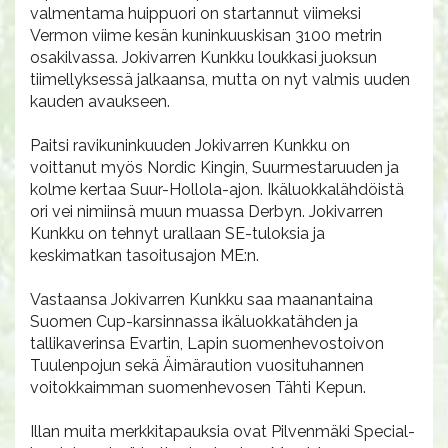
valmentama huippuori on startannut viimeksi
Vermon viime kesän kuninkuuskisan 3100 metrin
osakilvassa. Jokivarren Kunkku loukkasi juoksun
tiimellyksessä jalkaansa, mutta on nyt valmis uuden
kauden avaukseen.
Paitsi ravikuninkuuden Jokivarren Kunkku on
voittanut myös Nordic Kingin, Suurmestaruuden ja
kolme kertaa Suur-Hollola-ajon. Ikäluokkalähdöistä
ori vei nimiinsä muun muassa Derbyn. Jokivarren
Kunkku on tehnyt urallaan SE-tuloksia ja
keskimatkan tasoitusajon ME:n.
Vastaansa Jokivarren Kunkku saa maanantaina
Suomen Cup-karsinnassa ikäluokkatähden ja
tallikaverinsa Evartin, Lapin suomenhevostoivon
Tuulenpojun sekä Äimäraution vuosituhannen
voitokkaimman suomenhevosen Tähti Kepun.
Illan muita merkkitapauksia ovat Pilvenmäki Special-