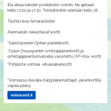
Ilta alkaa kahden ponilähdön voimin. Ne ajetaan
kello 17:20 ja 17:30. Totolähtöihin edetään kello 18.
Täyttä ravia Äimärautiolle!
Alennuksiin oikeuttavat kortit:
*Säästöpankki Optian pankkikortti
*Oulun Osuuspankin omistajajäsenkortti ja
omistajajäsentunnuksella varustettu OP-Visa -kortti
*Pohjoista voimaa -etuasiakaskortti
*Voimassa olevalla Kärppäkannattajat -jäsenkortilla
vapaa pääsy
oulunravit.fi