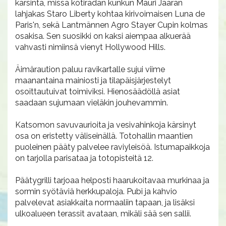
karsinta, missä kotiradan kunkun Mauri Jaaran
lahjakas Staro Liberty kohtaa kirivoimaisen Luna de
Paris'n, sekä Lantmännen Agro Stayer Cupin kolmas
osakisa. Sen suosikki on kaksi aiempaa alkuerää
vahvasti nimiinsä vienyt Hollywood Hills.
Äimäraution paluu ravikartalle sujui viime
maanantaina mainiosti ja tilapäisjärjestelyt
osoittautuivat toimiviksi. Hienosäädöllä asiat
saadaan sujumaan vieläkin jouhevammin.
Katsomon savuvaurioita ja vesivahinkoja kärsinyt
osa on eristetty väliseinällä. Totohallin maantien
puoleinen pääty palvelee raviyleisöä. Istumapaikkoja
on tarjolla parisataa ja totopisteitä 12.
Päätygrilli tarjoaa helposti haarukoitavaa murkinaa ja
sormin syötäviä herkkupaloja. Pubi ja kahvio
palvelevat asiakkaita normaaliin tapaan, ja lisäksi
ulkoalueen terassit avataan, mikäli sää sen sallii.