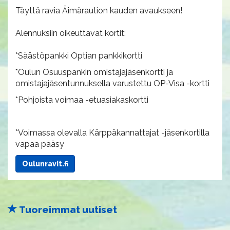
Täyttä ravia Äimäraution kauden avaukseen!
Alennuksiin oikeuttavat kortit:
*Säästöpankki Optian pankkikortti
*Oulun Osuuspankin omistajajäsenkortti ja
omistajajäsentunnuksella varustettu OP-Visa -kortti
*Pohjoista voimaa -etuasiakaskortti
*Voimassa olevalla Kärppäkannattajat -jäsenkortilla
vapaa pääsy
Oulunravit.fi
Tuoreimmat uutiset