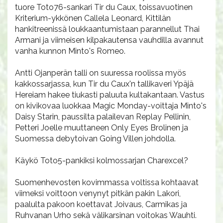
tuore Toto76-sankari Tir du Caux, toissavuotinen
Kriterium-ykkönen Callela Leonard, Kittilän
hankitreenissä loukkaantumistaan parannellut Thai
Armani ja viimeisen kilpakautensa vauhdilla avannut
vanha kunnon Minto's Romeo.
Antti Ojanperän talli on suuressa roolissa myös
kakkossarjassa, kun Tir du Caux'n tallikaveri Ypäjä
Hereiam hakee tiukasti paluuta kultakantaan. Vastus
on kivikovaa luokkaa Magic Monday-voittaja Minto's
Daisy Starin, paussilta palailevan Replay Pellinin,
Petteri Joelle muuttaneen Only Eyes Brolinen ja
Suomessa debytoivan Going Villen johdolla.
Käykö Toto5-pankiksi kolmossarjan Charexcel?
Suomenhevosten kovimmassa voltissa kohtaavat
viimeksi voittoon venynyt pitkän pakin Lakori,
paalulta pakoon koettavat Joivaus, Carmikas ja
Ruhvanan Urho sekä välikarsinan voitokas Wauhti.