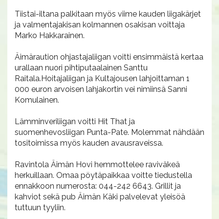
Tiistai-iltana palkitaan myös viime kauden liigakärjet
ja valmentajakisan kolmannen osakisan voittaja
Marko Hakkarainen.
Äimäraution ohjastajaliigan voitti ensimmäistä kertaa
urallaan nuori pihtiputaalainen Santtu
Raitala.Hoitajaliigan ja Kultajousen lahjoittaman 1
000 euron arvoisen lahjakortin vei nimiinsä Sanni
Komulainen.
Lämminveriliigan voitti Hit That ja
suomenhevosliigan Punta-Pate. Molemmat nähdään
tositoimissa myös kauden avausraveissa.
Ravintola Äimän Hovi hemmottelee raviväkeä
herkuillaan. Omaa pöytäpaikkaa voitte tiedustella
ennakkoon numerosta: 044-242 6643. Grillit ja
kahviot sekä pub Äimän Käki palvelevat yleisöä
tuttuun tyyliin.