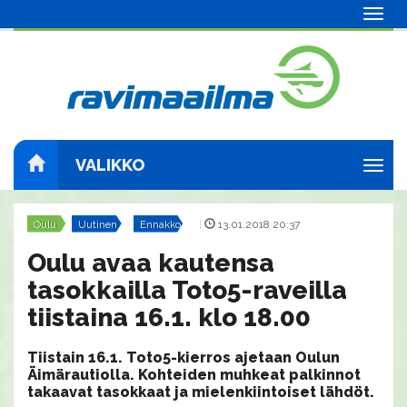
Navig
VALIKKO
Navig
Oulu
Uutinen
Ennakko
|
13.01.2018 20:37
Oulu avaa kautensa
tasokkailla Toto5-raveilla
tiistaina 16.1. klo 18.00
Tiistain 16.1. Toto5-kierros ajetaan Oulun
Äimärautiolla. Kohteiden muhkeat palkinnot
takaavat tasokkaat ja mielenkiintoiset lähdöt.