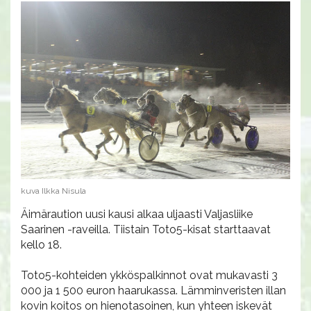
kuva Ilkka Nisula
Äimäraution uusi kausi alkaa uljaasti Valjasliike
Saarinen -raveilla. Tiistain Toto5-kisat starttaavat
kello 18.
Toto5-kohteiden ykköspalkinnot ovat mukavasti 3
000 ja 1 500 euron haarukassa. Lämminveristen illan
kovin koitos on hienotasoinen, kun yhteen iskevät