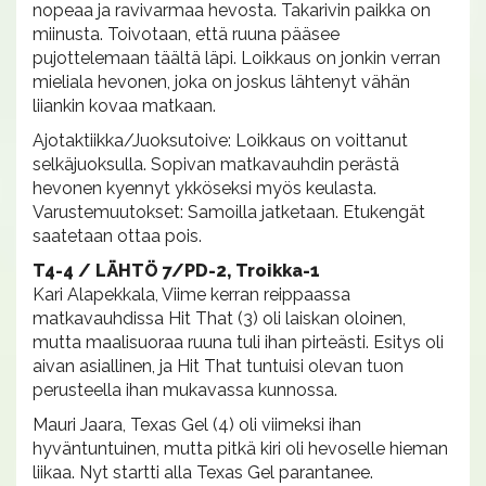
nopeaa ja ravivarmaa hevosta. Takarivin paikka on
miinusta. Toivotaan, että ruuna pääsee
pujottelemaan täältä läpi. Loikkaus on jonkin verran
mieliala hevonen, joka on joskus lähtenyt vähän
liiankin kovaa matkaan.
Ajotaktiikka/Juoksutoive: Loikkaus on voittanut
selkäjuoksulla. Sopivan matkavauhdin perästä
hevonen kyennyt ykköseksi myös keulasta.
Varustemuutokset: Samoilla jatketaan. Etukengät
saatetaan ottaa pois.
T4-4 / LÄHTÖ 7/PD-2, Troikka-1
Kari Alapekkala, Viime kerran reippaassa
matkavauhdissa Hit That (3) oli laiskan oloinen,
mutta maalisuoraa ruuna tuli ihan pirteästi. Esitys oli
aivan asiallinen, ja Hit That tuntuisi olevan tuon
perusteella ihan mukavassa kunnossa.
Mauri Jaara, Texas Gel (4) oli viimeksi ihan
hyväntuntuinen, mutta pitkä kiri oli hevoselle hieman
liikaa. Nyt startti alla Texas Gel parantanee.