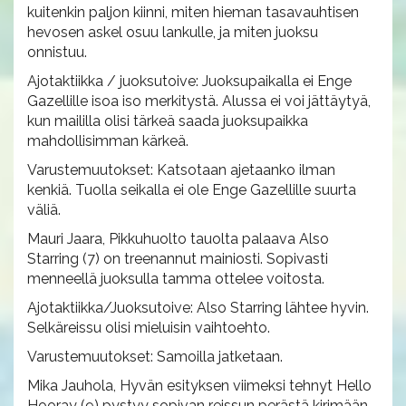
kuitenkin paljon kiinni, miten hieman tasavauhtisen
hevosen askel osuu lankulle, ja miten juoksu
onnistuu.
Ajotaktiikka / juoksutoive: Juoksupaikalla ei Enge
Gazellille isoa iso merkitystä. Alussa ei voi jättäytyä,
kun maililla olisi tärkeä saada juoksupaikka
mahdollisimman kärkeä.
Varustemuutokset: Katsotaan ajetaanko ilman
kenkiä. Tuolla seikalla ei ole Enge Gazellille suurta
väliä.
Mauri Jaara, Pikkuhuolto tauolta palaava Also
Starring (7) on treenannut mainiosti. Sopivasti
menneellä juoksulla tamma ottelee voitosta.
Ajotaktiikka/Juoksutoive: Also Starring lähtee hyvin.
Selkäreissu olisi mieluisin vaihtoehto.
Varustemuutokset: Samoilla jatketaan.
Mika Jauhola, Hyvän esityksen viimeksi tehnyt Hello
Hooray (9) pystyy sopivan reissun perästä kirimään