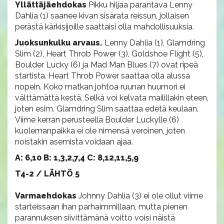
Yllättäjäehdokas
Pikku hiljaa parantava Lenny
Dahlia (1) saanee kivan sisärata reissun, jollaisen
perästä kärkisijoille saattaisi olla mahdollisuuksia.
Juoksunkulku arvaus.
Lenny Dahlia (1), Glamdring
Slim (2), Heart Throb Power (3), Goldshoe Flight (5),
Boulder Lucky (6) ja Mad Man Blues (7) ovat ripeä
startista. Heart Throb Power saattaa olla alussa
nopein. Koko matkan johtoa ruunan huumori ei
välttämättä kestä. Selkä voi kelvata mailillakin eteen,
joten esim. Glamdring Slim saattaa edetä keulaan.
Viime kerran perusteella Boulder Luckylle (6)
kuolemanpaikka ei ole nimensä veroinen, joten
noistakin asemista voidaan ajaa.
A: 6,10 B: 1,3,2,7,4 C: 8,12,11,5,9
T4-2 / LÄHTÖ 5
Varmaehdokas
Johnny Dahlia (3) ei ole ollut viime
starteissaan ihan parhaimmillaan, mutta pienen
parannuksen siivittämänä voitto voisi näistä