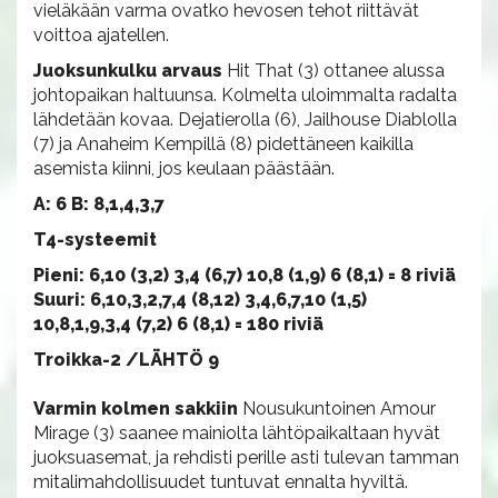
vieläkään varma ovatko hevosen tehot riittävät
voittoa ajatellen.
Juoksunkulku arvaus
Hit That (3) ottanee alussa
johtopaikan haltuunsa. Kolmelta uloimmalta radalta
lähdetään kovaa. Dejatierolla (6), Jailhouse Diablolla
(7) ja Anaheim Kempillä (8) pidettäneen kaikilla
asemista kiinni, jos keulaan päästään.
A: 6 B: 8,1,4,3,7
T4-systeemit
Pieni: 6,10 (3,2) 3,4 (6,7) 10,8 (1,9) 6 (8,1) = 8 riviä
Suuri: 6,10,3,2,7,4 (8,12) 3,4,6,7,10 (1,5)
10,8,1,9,3,4 (7,2) 6 (8,1) = 180 riviä
Troikka-2 /LÄHTÖ 9
Varmin kolmen sakkiin
Nousukuntoinen Amour
Mirage (3) saanee mainiolta lähtöpaikaltaan hyvät
juoksuasemat, ja rehdisti perille asti tulevan tamman
mitalimahdollisuudet tuntuvat ennalta hyviltä.