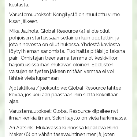
keulasta.
Varustemuutokset: Kengitystä on muutettu viime
kisan jälkeen.
Mika Jauhola, Global Resource (4) ei ole ollut
pohjoisen starteissaan sellainen kuin odotettiin, ja
jotain hevosta on ollut hukassa. Yhdestä kaviosta
löytyi hieman sanomista. Tuo haitta pitäisi jo takana
päin. Omistajan treenaama tamma oli keskiviikon
harjoituksissa ihan mukavan oloinen. Edellisten
vaisujen esitysten jälkeen mitään varmaa ei voi
lähteä vielä lupamaan.
Ajotaktiikka / juoksutoive: Global Resource lähtee
kovaa, jos keulaan päästään, niin sieltä kokeillaan
ajaa.
Varustemuutokset: Global Resource kilpailee nyt
ilman kenkiä ilman. Sekin käyttö on vielä harkinnassa.
Ari Aatsinki, Mukavassa kunnossa kilpaileva Blind
Maker (6) on vähän tasavauhtinen menijä, joten