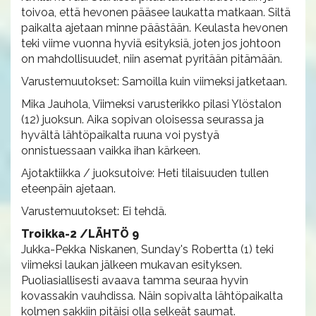
toivoa, että hevonen pääsee laukatta matkaan. Siltä
paikalta ajetaan minne päästään. Keulasta hevonen
teki viime vuonna hyviä esityksiä, joten jos johtoon
on mahdollisuudet, niin asemat pyritään pitämään.
Varustemuutokset: Samoilla kuin viimeksi jatketaan.
Mika Jauhola, Viimeksi varusterikko pilasi Ylöstalon
(12) juoksun. Aika sopivan oloisessa seurassa ja
hyvältä lähtöpaikalta ruuna voi pystyä
onnistuessaan vaikka ihan kärkeen.
Ajotaktiikka / juoksutoive: Heti tilaisuuden tullen
eteenpäin ajetaan.
Varustemuutokset: Ei tehdä.
Troikka-2 /LÄHTÖ 9
Jukka-Pekka Niskanen, Sunday's Robertta (1) teki
viimeksi laukan jälkeen mukavan esityksen.
Puoliasiallisesti avaava tamma seuraa hyvin
kovassakin vauhdissa. Näin sopivalta lähtöpaikalta
kolmen sakkiin pitäisi olla selkeät saumat.