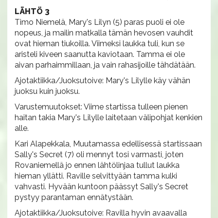
LÄHTÖ 3
Timo Niemelä, Mary's Lilyn (5) paras puoli ei ole
nopeus, ja mailin matkalla tämän hevosen vauhdit
ovat hieman tiukoilla. Viimeksi laukka tuli, kun se
aristeli kiveen saanutta kaviotaan. Tamma ei ole
aivan parhaimmillaan, ja vain rahasijoille tähdätään.
Ajotaktiikka/Juoksutoive: Mary's Lilylle käy vähän
juoksu kuin juoksu.
Varustemuutokset: Viime startissa tulleen pienen
haitan takia Mary's Lilylle laitetaan välipohjat kenkien
alle.
Kari Alapekkala, Muutamassa edellisessä startissaan
Sally's Secret (7) oli mennyt tosi varmasti, joten
Rovaniemellä jo ennen lähtölinjaa tullut laukka
hieman yllätti. Raville selvittyään tamma kulki
vahvasti. Hyvään kuntoon päässyt Sally's Secret
pystyy parantaman ennätystään.
Ajotaktiikka/Juoksutoive: Ravilla hyvin avaavalla