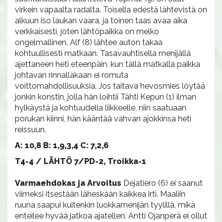
virkein vapaalta radalta. Toisella edestä lähtevistä on
alkuun iso laukan vaara, ja toinen taas avaa aika
verkkaisesti, joten lähtöpaikka on melko
ongelmallinen. Alf (8) lähtee auton takaa
kohtuullisesti matkaan. Tasavauhtisella menijällä
ajettaneen heti eteenpäin, kun tällä matkalla paikka
johtavan rinnallakaan ei romuta
voittomahdollisuuksia. Jos taitava hevosmies löytää
jonkin konstin, jolla hän loihtii Tähti Kepun (1) ilman
hylkäystä ja kohtuudella liikkeelle, niin saatuaan
porukan kiinni, hän kääntää vahvan ajokkinsa heti
reissuun.
A: 10,8 B: 1,9,3,4 C: 7,2,6
T4-4 / LÄHTÖ 7/PD-2, Troikka-1
Varmaehdokas ja Arvoitus
Dejatiero (6) ei saanut
viimeksi itsestään läheskään kaikkea irti. Maaliin
ruuna saapui kuitenkin luokkamenijän tyylillä, mikä
enteilee hyvää jatkoa ajatellen. Antti Ojanperä ei ollut