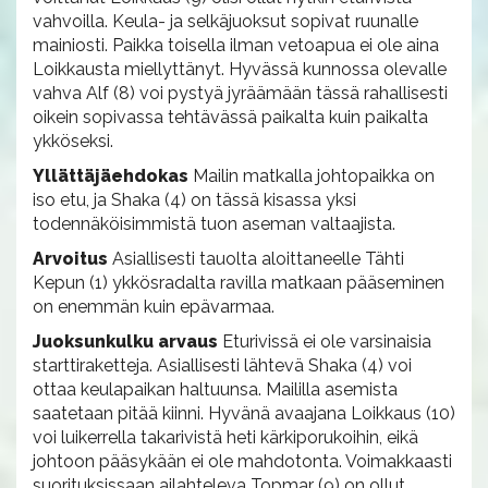
vahvoilla. Keula- ja selkäjuoksut sopivat ruunalle
mainiosti. Paikka toisella ilman vetoapua ei ole aina
Loikkausta miellyttänyt. Hyvässä kunnossa olevalle
vahva Alf (8) voi pystyä jyräämään tässä rahallisesti
oikein sopivassa tehtävässä paikalta kuin paikalta
ykköseksi.
Yllättäjäehdokas
Mailin matkalla johtopaikka on
iso etu, ja Shaka (4) on tässä kisassa yksi
todennäköisimmistä tuon aseman valtaajista.
Arvoitus
Asiallisesti tauolta aloittaneelle Tähti
Kepun (1) ykkösradalta ravilla matkaan pääseminen
on enemmän kuin epävarmaa.
Juoksunkulku arvaus
Eturivissä ei ole varsinaisia
starttiraketteja. Asiallisesti lähtevä Shaka (4) voi
ottaa keulapaikan haltuunsa. Maililla asemista
saatetaan pitää kiinni. Hyvänä avaajana Loikkaus (10)
voi luikerrella takarivistä heti kärkiporukoihin, eikä
johtoon pääsykään ei ole mahdotonta. Voimakkaasti
suorituksissaan ailahteleva Topmar (9) on ollut