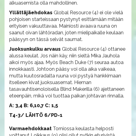
alkuasemista olla mahdollinen.
Yllättäjäehdokas
Global Resource (4) ei ole vielä
pohjoisen starteissaan pystynyt esittämään mitään
erityisen vakuuttavaa. Mainiosti avaava ruuna on
saanut oivan lähtöradan, joten mielipaikalle keulaan
pääsyyn on tässä selvät saumat.
Juoksunkulku arvaus
Global Resource (4) ottanee
alussa keulat. Jos näin käy, niin sieltä Mika Jauhola
aikoi myös ajaa. Myös Beach Duke (7) seuraa autoa
innokkaasti. Johtoon pääsy voi olla aika vaikeaa,
mutta kuutosradalta ruuna voi pystyä hankkimaan
itselleen kivat juoksuasemat. Hieman
tasavauhtisenoloisella Blind Makerilla (6) ajettaneen
eteenpäin, mikä voi tuottaa paikan johtavan rinnalla.
A: 3,4 B: 6,10,7 C: 1,5
T4-3/ LÄHTÖ 6/PD-1
Varmaehdokkaat
Torniossa keulasta helposti
voittanut Loikkaus (9) olisi ollut nytkin eturivistä