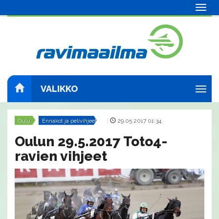
Navig
VALIKKO
Navig
Oulu
Ennakot ja pelivihjeet
|
29.05.2017 01:34
Oulun 29.5.2017 Toto4-
ravien vihjeet