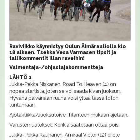
​Raviviikko käynnistyy Oulun Äimärautiolla klo
18 alkaen. Tsekka Vesa Varmasen tipsit ja
tallikommentit illan raveihin!
Valmentaja-/ohjastajakommentteja
LÄHTÖ 1
Jukka-Pekka Niskanen, Road To Heaven (4) on
nopea startista, joten se voi saada kivan juoksun.
Hyvänä päivänään ruuna voisi yltää tässä toton
tuntumaan.
Ajotaktiikka/Juoksutoive: Tilanteen mukaan ajetaan.
Varustemuutokset: Kenkiä saatetaan ottaa pois.
Jukka-Pekka Kauhanen, Amiraal Victor (12) ei ole