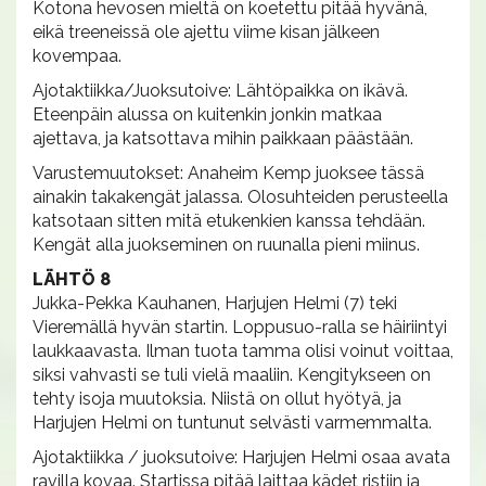
Kotona hevosen mieltä on koetettu pitää hyvänä,
eikä treeneissä ole ajettu viime kisan jälkeen
kovempaa.
Ajotaktiikka/Juoksutoive: Lähtöpaikka on ikävä.
Eteenpäin alussa on kuitenkin jonkin matkaa
ajettava, ja katsottava mihin paikkaan päästään.
Varustemuutokset: Anaheim Kemp juoksee tässä
ainakin takakengät jalassa. Olosuhteiden perusteella
katsotaan sitten mitä etukenkien kanssa tehdään.
Kengät alla juokseminen on ruunalla pieni miinus.
LÄHTÖ 8
Jukka-Pekka Kauhanen, Harjujen Helmi (7) teki
Vieremällä hyvän startin. Loppusuo-ralla se häiriintyi
laukkaavasta. Ilman tuota tamma olisi voinut voittaa,
siksi vahvasti se tuli vielä maaliin. Kengitykseen on
tehty isoja muutoksia. Niistä on ollut hyötyä, ja
Harjujen Helmi on tuntunut selvästi varmemmalta.
Ajotaktiikka / juoksutoive: Harjujen Helmi osaa avata
ravilla kovaa. Startissa pitää laittaa kädet ristiin ja