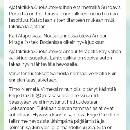
Ajotaktiikka/Juoksutoive: Ihan ensimetreillä Sunday's
Robertta on tosi terävä. Tuon jälkeen meno hieman
tasoittuu. Katsotaan sitten tilanteen mukaan millä
taktiikalla ajetaan.
Kari Alapekkala, Nousukunnossa oleva Amour
Mirage (3) teki Bodenissa oikein hyvä juoksun.
Ajotaktiikka/Juoksutoive: Amour Miragelle käy vähän
kaikki juoksupaikat. Lähtöpaikka on sopiva auton
takaa hyvin lähtevälle hevoselle.
Varustemuutokset: Samoilla normaalivehkeillä kuin
ennekin taas jatketaan.
Timo Niemelä, Viimeksi minun olisi pitänyt kääntää
Enge Gazell (5) jo takasuoralla reissuun. Irti
päästyään se ei innostunut heti uudestaan
juoksemaan. Tulollaan olevan tamman asiat ovat
kohdillaan. Hyvässä kunnossa oleva Enge Gazell on
tallimme hevosista lähimpänä pärjäämistä, ja
kolmen sakkiin voisi olla mahdollisuuksia. Siitä on