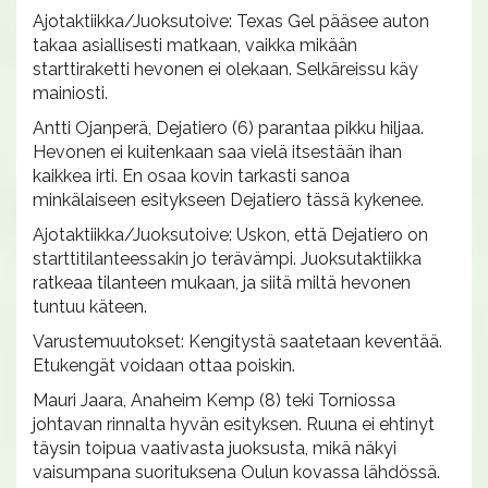
Ajotaktiikka/Juoksutoive: Texas Gel pääsee auton
takaa asiallisesti matkaan, vaikka mikään
starttiraketti hevonen ei olekaan. Selkäreissu käy
mainiosti.
Antti Ojanperä, Dejatiero (6) parantaa pikku hiljaa.
Hevonen ei kuitenkaan saa vielä itsestään ihan
kaikkea irti. En osaa kovin tarkasti sanoa
minkälaiseen esitykseen Dejatiero tässä kykenee.
Ajotaktiikka/Juoksutoive: Uskon, että Dejatiero on
starttitilanteessakin jo terävämpi. Juoksutaktiikka
ratkeaa tilanteen mukaan, ja siitä miltä hevonen
tuntuu käteen.
Varustemuutokset: Kengitystä saatetaan keventää.
Etukengät voidaan ottaa poiskin.
Mauri Jaara, Anaheim Kemp (8) teki Torniossa
johtavan rinnalta hyvän esityksen. Ruuna ei ehtinyt
täysin toipua vaativasta juoksusta, mikä näkyi
vaisumpana suorituksena Oulun kovassa lähdössä.