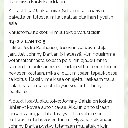
treeneissä kaikki kohdillaan.
Ajotaktiikka/Juoksutoive: Selkäreissu takarivin
paikalta on tulossa, mikä saattaa olla ihan hyväkin
asia.
Varustemuutokset: Ei muutoksia varusteisiin.
T4-2 / LÄHTÖ 5
Jukka-Pekka Kauhanen, Joensuussa vastustaja
jarrutteli Johnny Dahlian (3) edessä. Kun nousimme
vetämättömästä selästä pois, niin ajauduimme
saman tien kolmannelle. Jouduin sitten lennättämän
hevosen keulaan, mikä ei ollut missään tapauksessa
tarkoitus. Kaksi viime kisaa on ajettu raskaammalla
balanssilla, mikä ei ole täysin sopinut Johnny
Dahlialle.
Ajotaktiikka/Juoksutoive: Johnny Dahlia on joskus
lähtenyt kovaa auton takaa. Alkuun on toisinaan
laukan vaara, ja lähtö täytyy ottaa vähän sen
mukaan miltä hevonen tuntuu. Hyvänä päivänään
Johnny Dahlia pystyy tulemaan muualtakin kuin