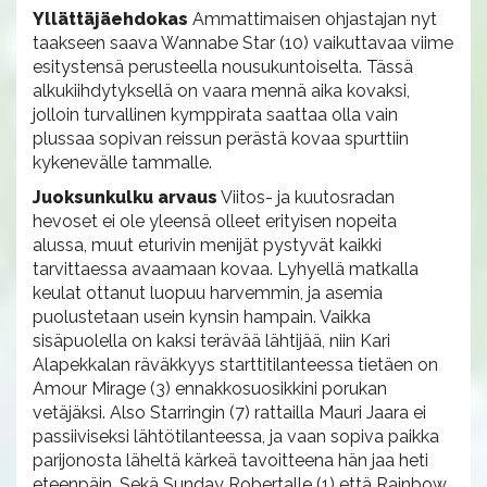
Yllättäjäehdokas
Ammattimaisen ohjastajan nyt
taakseen saava Wannabe Star (10) vaikuttavaa viime
esitystensä perusteella nousukuntoiselta. Tässä
alkukiihdytyksellä on vaara mennä aika kovaksi,
jolloin turvallinen kymppirata saattaa olla vain
plussaa sopivan reissun perästä kovaa spurttiin
kykenevälle tammalle.
Juoksunkulku arvaus
Viitos- ja kuutosradan
hevoset ei ole yleensä olleet erityisen nopeita
alussa, muut eturivin menijät pystyvät kaikki
tarvittaessa avaamaan kovaa. Lyhyellä matkalla
keulat ottanut luopuu harvemmin, ja asemia
puolustetaan usein kynsin hampain. Vaikka
sisäpuolella on kaksi terävää lähtijää, niin Kari
Alapekkalan räväkkyys starttitilanteessa tietäen on
Amour Mirage (3) ennakkosuosikkini porukan
vetäjäksi. Also Starringin (7) rattailla Mauri Jaara ei
passiiviseksi lähtötilanteessa, ja vaan sopiva paikka
parijonosta läheltä kärkeä tavoitteena hän jaa heti
eteenpäin. Sekä Sunday Robertalle (1) että Rainbow