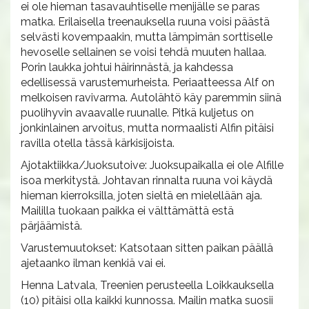
ei ole hieman tasavauhtiselle menijälle se paras
matka. Erilaisella treenauksella ruuna voisi päästä
selvästi kovempaakin, mutta lämpimän sorttiselle
hevoselle sellainen se voisi tehdä muuten hallaa.
Porin laukka johtui häirinnästä, ja kahdessa
edellisessä varustemurheista. Periaatteessa Alf on
melkoisen ravivarma. Autolähtö käy paremmin siinä
puolihyvin avaavalle ruunalle. Pitkä kuljetus on
jonkinlainen arvoitus, mutta normaalisti Alfin pitäisi
ravilla otella tässä kärkisijoista.
Ajotaktiikka/Juoksutoive: Juoksupaikalla ei ole Alfille
isoa merkitystä. Johtavan rinnalta ruuna voi käydä
hieman kierroksilla, joten sieltä en mielellään aja.
Maililla tuokaan paikka ei välttämättä estä
pärjäämistä.
Varustemuutokset: Katsotaan sitten paikan päällä
ajetaanko ilman kenkiä vai ei.
Henna Latvala, Treenien perusteella Loikkauksella
(10) pitäisi olla kaikki kunnossa. Mailin matka suosii