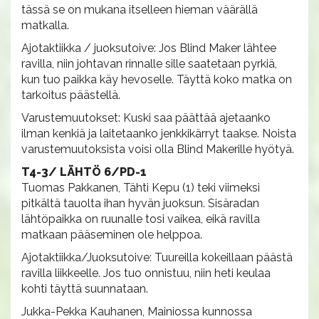
tässä se on mukana itselleen hieman väärällä
matkalla.
Ajotaktiikka / juoksutoive: Jos Blind Maker lähtee
ravilla, niin johtavan rinnalle sille saatetaan pyrkiä,
kun tuo paikka käy hevoselle. Täyttä koko matka on
tarkoitus päästellä.
Varustemuutokset: Kuski saa päättää ajetaanko
ilman kenkiä ja laitetaanko jenkkikärryt taakse. Noista
varustemuutoksista voisi olla Blind Makerille hyötyä.
T4-3/ LÄHTÖ 6/PD-1
Tuomas Pakkanen, Tähti Kepu (1) teki viimeksi
pitkältä tauolta ihan hyvän juoksun. Sisäradan
lähtöpaikka on ruunalle tosi vaikea, eikä ravilla
matkaan pääseminen ole helppoa.
Ajotaktiikka/Juoksutoive: Tuureilla kokeillaan päästä
ravilla liikkeelle. Jos tuo onnistuu, niin heti keulaa
kohti täyttä suunnataan.
Jukka-Pekka Kauhanen, Mainiossa kunnossa