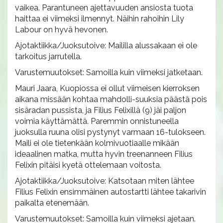
vaikea. Parantuneen ajettavuuden ansiosta tuota
haittaa ei viimeksi ilmennyt. Näihin rahoihin Lily
Labour on hyvä hevonen.
Ajotaktiikka/Juoksutoive: Maililla alussakaan ei ole
tarkoitus jarrutella.
Varustemuutokset: Samoilla kuin viimeksi jatketaan.
Mauri Jaara, Kuopiossa ei ollut viimeisen kierroksen
aikana missään kohtaa mahdolli-suuksia päästä pois
sisäradan pussista, ja Filius Felixillä (9) jäi paljon
voimia käyttämättä. Paremmin onnistuneella
juoksulla ruuna olisi pystynyt varmaan 16-tulokseen.
Maili ei ole tietenkään kolmivuotiaalle mikään
ideaalinen matka, mutta hyvin treenanneen Filius
Felixin pitäisi kyetä ottelemaan voitosta.
Ajotaktiikka/Juoksutoive: Katsotaan miten lähtee
Filius Felixin ensimmäinen autostartti lähtee takarivin
paikalta etenemään.
Varustemuutokset: Samoilla kuin viimeksi ajetaan.