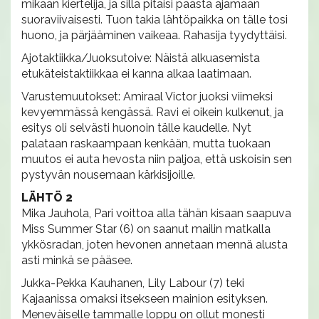
mikään kiertelijä, ja sillä pitäisi päästä ajamaan
suoraviivaisesti. Tuon takia lähtöpaikka on tälle tosi
huono, ja pärjääminen vaikeaa. Rahasija tyydyttäisi.
Ajotaktiikka/Juoksutoive: Näistä alkuasemista
etukäteistaktiikkaa ei kanna alkaa laatimaan.
Varustemuutokset: Amiraal Victor juoksi viimeksi
kevyemmässä kengässä. Ravi ei oikein kulkenut, ja
esitys oli selvästi huonoin tälle kaudelle. Nyt
palataan raskaampaan kenkään, mutta tuokaan
muutos ei auta hevosta niin paljoa, että uskoisin sen
pystyvän nousemaan kärkisijoille.
LÄHTÖ 2
Mika Jauhola, Pari voittoa alla tähän kisaan saapuva
Miss Summer Star (6) on saanut mailin matkalla
ykkösradan, joten hevonen annetaan mennä alusta
asti minkä se pääsee.
Jukka-Pekka Kauhanen, Lily Labour (7) teki
Kajaanissa omaksi itsekseen mainion esityksen.
Meneväiselle tammalle loppu on ollut monesti