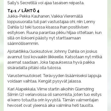
Sally's Secretillä voi ajaa tasaisen reipasta.
T4-1 / LÄHTÖ 4
Jukka-Pekka Kauhanen, Vaikka Vieremällä
loppusuoralla tuli pari vastustajaa ohi, niin Lenny
Dahlia (1) teki tuossa kisassa ihan positiivisen
esityksen. Ruuna parantaa pikku hiljaa otteitaan, kun
sillä on ilokseni päästy nyt starttaamaan
säännöllisemmin.
Ajotaktiikka/Juoksutoive: Johnny Dahlia on joskus
avannut tosi kovaakin liikkeelle. Katsotaan nyt mitkä
asemat saadaan. Joka tapauksessa hyvä paikka
sisäradalta pitäisi olla tulossa.
Varustemuutokset: Terävyyden lisäämiseksi lappuja
voidaan vaihtaa. Kengät pysyvät jalassa.
Kari Alapekkala, Viime startin aikoihin Glamdring
Slimin (2) veriarvoissa oli sanomista, joten tuo esitys
ei kerro totuutta orin kyvyistä. Tämän valmentajan
hevoset ovat yleensä aika valmiina heti tauolta.