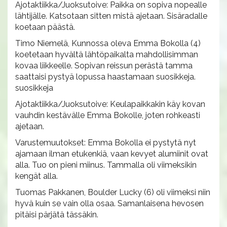
Ajotaktiikka/Juoksutoive: Paikka on sopiva nopealle
lähtijälle. Katsotaan sitten mistä ajetaan. Sisäradalle
koetaan päästä.
Timo Niemelä, Kunnossa oleva Emma Bokolla (4)
koetetaan hyvältä lähtöpaikalta mahdollisimman
kovaa liikkeelle. Sopivan reissun perästä tamma
saattaisi pystyä lopussa haastamaan suosikkeja.
suosikkeja
Ajotaktiikka/Juoksutoive: Keulapaikkakin käy kovan
vauhdin kestävälle Emma Bokolle, joten rohkeasti
ajetaan.
Varustemuutokset: Emma Bokolla ei pystytä nyt
ajamaan ilman etukenkiä, vaan kevyet alumiinit ovat
alla. Tuo on pieni miinus. Tammalla oli viimeksikin
kengät alla.
Tuomas Pakkanen, Boulder Lucky (6) oli viimeksi niin
hyvä kuin se vain olla osaa. Samanlaisena hevosen
pitäisi pärjätä tässäkin.