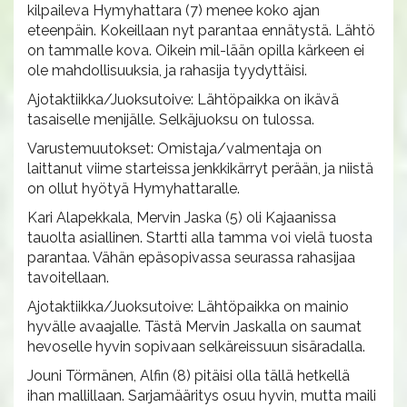
kilpaileva Hymyhattara (7) menee koko ajan
eteenpäin. Kokeillaan nyt parantaa ennätystä. Lähtö
on tammalle kova. Oikein mil-lään opilla kärkeen ei
ole mahdollisuuksia, ja rahasija tyydyttäisi.
Ajotaktiikka/Juoksutoive: Lähtöpaikka on ikävä
tasaiselle menijälle. Selkäjuoksu on tulossa.
Varustemuutokset: Omistaja/valmentaja on
laittanut viime starteissa jenkkikärryt perään, ja niistä
on ollut hyötyä Hymyhattaralle.
Kari Alapekkala, Mervin Jaska (5) oli Kajaanissa
tauolta asiallinen. Startti alla tamma voi vielä tuosta
parantaa. Vähän epäsopivassa seurassa rahasijaa
tavoitellaan.
Ajotaktiikka/Juoksutoive: Lähtöpaikka on mainio
hyvälle avaajalle. Tästä Mervin Jaskalla on saumat
hevoselle hyvin sopivaan selkäreissuun sisäradalla.
Jouni Törmänen, Alfin (8) pitäisi olla tällä hetkellä
ihan mallillaan. Sarjamääritys osuu hyvin, mutta maili