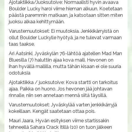
Ajotaktiikka/Juoksutoive: Normaalisti hyvin avaava
Boulder Lucky haroi viime hieman alkuun. Koetetaan
päästä paremmin matkaan, ja katsotaan sitten miten
juoksu alkaa kehittymään.
Varustemuutokset: Ei muutoksia. Jenkkikärryistä on
ollut Boulder Luckylle hyötyä, ja ne tulevat varmaan
taas taakse.
Ari Aatsinki, Jyväskylän 76-lähtöä ajatellen Mad Man
Bluesilla (7) haluttiin ajaa kova maili. Hevonen on
ihan hyvällä mallilla, mutta tähän kisaan ei ole suuria
odotuksia
Ajotaktiikka / juoksutoive: Kova startti on tarkoitus
ajaa. Paikka on huono. Jos hevonen jää johtavan
rinnalle, niin sen annetaan mennä siitä täysillä.
Varustemuutokset: Jyväskylää varten jenkkikärryjä
kokeillaan. Kengät saatetaan ottaa pois.
Mauri Jaara, Hyvän esityksen viime startissakin
tehneellä Sahara Crack Itillä (10) on tuon jälkeen