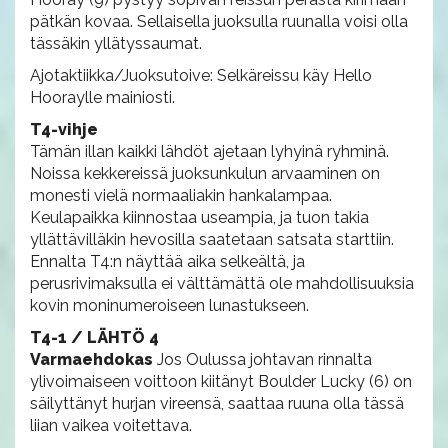
pätkän kovaa. Sellaisella juoksulla ruunalla voisi olla
tässäkin yllätyssaumat.
Ajotaktiikka/Juoksutoive: Selkäreissu käy Hello
Hooraylle mainiosti.
T4-vihje
Tämän illan kaikki lähdöt ajetaan lyhyinä ryhminä.
Noissa kekkereissä juoksunkulun arvaaminen on
monesti vielä normaaliakin hankalampaa.
Keulapaikka kiinnostaa useampia, ja tuon takia
yllättävilläkin hevosilla saatetaan satsata starttiin.
Ennalta T4:n näyttää aika selkeältä, ja
perusrivimaksulla ei välttämättä ole mahdollisuuksia
kovin moninumeroiseen lunastukseen.
T4-1 / LÄHTÖ 4
Varmaehdokas
Jos Oulussa johtavan rinnalta
ylivoimaiseen voittoon kiitänyt Boulder Lucky (6) on
säilyttänyt hurjan vireensä, saattaa ruuna olla tässä
liian vaikea voitettava.