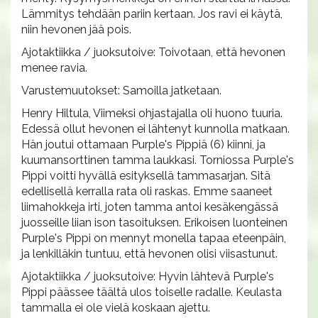
Lämmitys tehdään pariin kertaan. Jos ravi ei käytä,
niin hevonen jää pois.
Ajotaktiikka / juoksutoive: Toivotaan, että hevonen
menee ravia.
Varustemuutokset: Samoilla jatketaan.
Henry Hiltula, Viimeksi ohjastajalla oli huono tuuria.
Edessä ollut hevonen ei lähtenyt kunnolla matkaan.
Hän joutui ottamaan Purple's Pippiä (6) kiinni, ja
kuumansorttinen tamma laukkasi. Torniossa Purple's
Pippi voitti hyvällä esityksellä tammasarjan. Sitä
edellisellä kerralla rata oli raskas. Emme saaneet
liimahokkeja irti, joten tamma antoi kesäkengässä
juosseille liian ison tasoituksen. Erikoisen luonteinen
Purple's Pippi on mennyt monella tapaa eteenpäin,
ja lenkilläkin tuntuu, että hevonen olisi viisastunut.
Ajotaktiikka / juoksutoive: Hyvin lähtevä Purple's
Pippi päässee täältä ulos toiselle radalle. Keulasta
tammalla ei ole vielä koskaan ajettu.