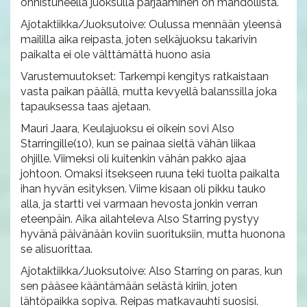
onnistuneella juoksulla pärjääminen on mahdollista.
Ajotaktiikka/Juoksutoive: Oulussa mennään yleensä
maililla aika reipasta, joten selkäjuoksu takarivin
paikalta ei ole välttämättä huono asia
Varustemuutokset: Tarkempi kengitys ratkaistaan
vasta paikan päällä, mutta kevyellä balanssilla joka
tapauksessa taas ajetaan.
Mauri Jaara, Keulajuoksu ei oikein sovi Also
Starringille(10), kun se painaa sieltä vähän liikaa
ohjille. Viimeksi oli kuitenkin vähän pakko ajaa
johtoon. Omaksi itsekseen ruuna teki tuolta paikalta
ihan hyvän esityksen. Viime kisaan oli pikku tauko
alla, ja startti vei varmaan hevosta jonkin verran
eteenpäin. Aika ailahteleva Also Starring pystyy
hyvänä päivänään koviin suorituksiin, mutta huonona
se alisuorittaa.
Ajotaktiikka/Juoksutoive: Also Starring on paras, kun
sen pääsee kääntämään selästä kiriin, joten
lähtöpaikka sopiva. Reipas matkavauhti suosisi.