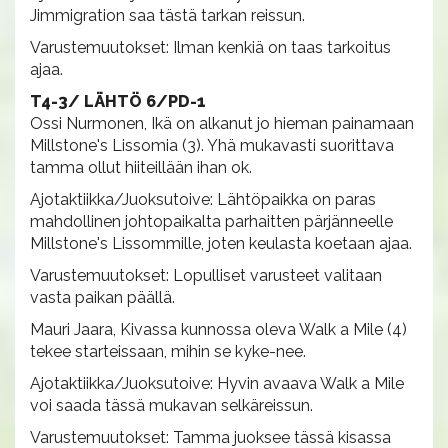
Jimmigration saa tästä tarkan reissun.
Varustemuutokset: Ilman kenkiä on taas tarkoitus
ajaa.
T4-3/ LÄHTÖ 6/PD-1
Ossi Nurmonen, Ikä on alkanut jo hieman painamaan
Millstone's Lissomia (3). Yhä mukavasti suorittava
tamma ollut hiiteillään ihan ok.
Ajotaktiikka/Juoksutoive: Lähtöpaikka on paras
mahdollinen johtopaikalta parhaitten pärjänneelle
Millstone's Lissommille, joten keulasta koetaan ajaa.
Varustemuutokset: Lopulliset varusteet valitaan
vasta paikan päällä.
Mauri Jaara, Kivassa kunnossa oleva Walk a Mile (4)
tekee starteissaan, mihin se kyke-nee.
Ajotaktiikka/Juoksutoive: Hyvin avaava Walk a Mile
voi saada tässä mukavan selkäreissun.
Varustemuutokset: Tamma juoksee tässä kisassa