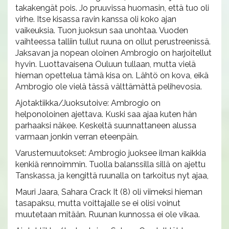
takakengät pois. Jo pruuvissa huomasin, että tuo oli
virhe. Itse kisassa ravin kanssa oli koko ajan
vaikeuksia. Tuon juoksun saa unohtaa. Vuoden
vaihteessa talliin tullut ruuna on ollut perustreenissä.
Jaksavan ja nopean oloinen Ambrogio on harjoitellut
hyvin. Luottavaisena Ouluun tullaan, mutta vielä
hieman opettelua tämä kisa on. Lähtö on kova, eikä
Ambrogio ole vielä tässä välttämättä pelihevosia.
Ajotaktiikka/Juoksutoive: Ambrogio on
helponoloinen ajettava. Kuski saa ajaa kuten hän
parhaaksi näkee. Keskeltä suunnattaneen alussa
varmaan jonkin verran eteenpäin.
Varustemuutokset: Ambrogio juoksee ilman kaikkia
kenkiä rennoimmin. Tuolla balanssilla sillä on ajettu
Tanskassa, ja kengittä ruunalla on tarkoitus nyt ajaa,
Mauri Jaara, Sahara Crack It (8) oli viimeksi hieman
tasapaksu, mutta voittajalle se ei olisi voinut
muutetaan mitään. Ruunan kunnossa ei ole vikaa.