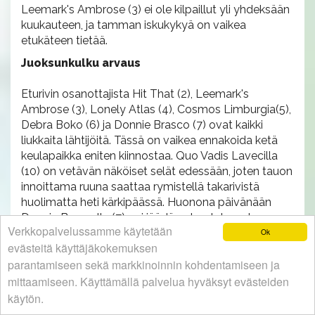
Leemark's Ambrose (3) ei ole kilpaillut yli yhdeksään
kuukauteen, ja tamman iskukykyä on vaikea
etukäteen tietää.
Juoksunkulku arvaus
Eturivin osanottajista Hit That (2), Leemark's
Ambrose (3), Lonely Atlas (4), Cosmos Limburgia(5),
Debra Boko (6) ja Donnie Brasco (7) ovat kaikki
liukkaita lähtijöitä. Tässä on vaikea ennakoida ketä
keulapaikka eniten kiinnostaa. Quo Vadis Lavecilla
(10) on vetävän näköiset selät edessään, joten tauon
innoittama ruuna saattaa rymistellä takarivistä
huolimatta heti kärkipäässä. Huonona päivänään
Donnie Brascolla (7) voi jäädä auton takana kaasu
Verkkopalvelussamme käytetään
päälle. Kiinni ottaminen ei ole aina mahdollista. Kuski
Ok
evästeitä käyttäjäkokemuksen
joutuu ajamaan eteenpäin, ja alkuvauhti voi mennä
parantamiseen sekä markkinoinnin kohdentamiseen ja
turhan kovaksi. Kasiradalta starttaavalla Strait Ironilla
(8) ajettaneen, mahdollisesti jo varhain johtavan
mittaamiseen. Käyttämällä palvelua hyväksyt evästeiden
rinnalle.
käytön.