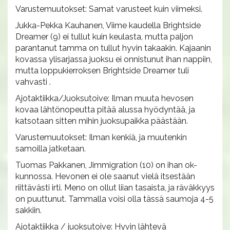
Varustemuutokset: Samat varusteet kuin viimeksi.
Jukka-Pekka Kauhanen, Viime kaudella Brightside
Dreamer (9) ei tullut kuin keulasta, mutta paljon
parantanut tamma on tullut hyvin takaakin. Kajaanin
kovassa ylisarjassa juoksu ei onnistunut ihan nappiin,
mutta loppukierroksen Brightside Dreamer tuli
vahvasti .
Ajotaktiikka/Juoksutoive: Ilman muuta hevosen
kovaa lähtönopeutta pitää alussa hyödyntää, ja
katsotaan sitten mihin juoksupaikka päästään.
Varustemuutokset: Ilman kenkiä, ja muutenkin
samoilla jatketaan.
Tuomas Pakkanen, Jimmigration (10) on ihan ok-
kunnossa. Hevonen ei ole saanut vielä itsestään
riittävästi irti. Meno on ollut liian tasaista, ja räväkkyys
on puuttunut. Tammalla voisi olla tässä saumoja 4-5
sakkiin.
Ajotaktiikka / juoksutoive: Hyvin lähtevä