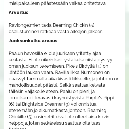
mielipaikalleen päästessään vaikea ohitettava.
Arvoitus
Raviongelmien takia Beaming Chickin (5)
osallistuminen ratkeaa vasta alleajon jälkeen.
Juoksunkulku arvaus
Paalun hevosilla ei ole juurikaan yritetty ajaa
keulasta. Ei ole oikein käsitystä kuka niistä pystyy
oman juoksun tekemiseen. Pike's Birdyllä (4) on
lähtöön laukan vaara. Ravilla Iikka Nurmonen on
päässyt tammalla aika kivasti liikkeelle, ja johtoon on
mahdollisuudet päästä. Selkä saattaa kelvata
tällekin valjakolle eteen. Paalu on pieni, ja
jompikumpi terävästi käynnistyvistä Purple's Pippi
(6) tai Brightside Dreamer (9) voi onnistua
etenemään jo alkumatkasta johtoon. Beaming
Chickille (5) ensimetrit eivät ole olleet aina kovin
helppoja, joten selkäreissu saattaa olla taas