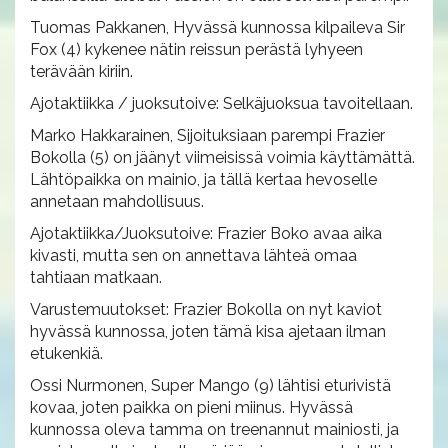
Tuomas Pakkanen, Hyvässä kunnossa kilpaileva Sir
Fox (4) kykenee nätin reissun perästä lyhyeen
terävään kiriin.
Ajotaktiikka / juoksutoive: Selkäjuoksua tavoitellaan.
Marko Hakkarainen, Sijoituksiaan parempi Frazier
Bokolla (5) on jäänyt viimeisissä voimia käyttämättä.
Lähtöpaikka on mainio, ja tällä kertaa hevoselle
annetaan mahdollisuus.
Ajotaktiikka/Juoksutoive: Frazier Boko avaa aika
kivasti, mutta sen on annettava lähteä omaa
tahtiaan matkaan.
Varustemuutokset: Frazier Bokolla on nyt kaviot
hyvässä kunnossa, joten tämä kisa ajetaan ilman
etukenkiä.
Ossi Nurmonen, Super Mango (9) lähtisi eturivistä
kovaa, joten paikka on pieni miinus. Hyvässä
kunnossa oleva tamma on treenannut mainiosti, ja