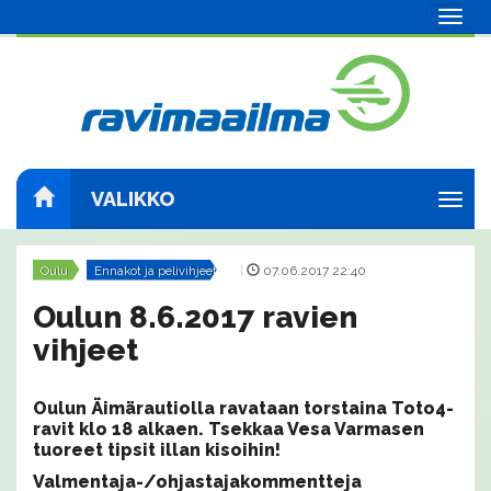
Navig
VALIKKO
Navig
Oulu
Ennakot ja pelivihjeet
|
07.06.2017 22:40
Oulun 8.6.2017 ravien
vihjeet
Oulun Äimärautiolla ravataan torstaina Toto4-
ravit klo 18 alkaen. Tsekkaa Vesa Varmasen
tuoreet tipsit illan kisoihin!
Valmentaja-/ohjastajakommentteja