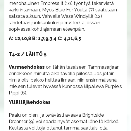
menohaluinen Empress It (10) työntyä takarivistä
kärkirintamaan. Myös Blue For Youlla (7) saatetaan
satsata alkuun. Vahvalla Wasa Windyllä (12)
lähdetään juoksunkulun perusteella jossain
sopivassa kohti ajamaan eteenpäin.
A: 12,10,8 B: 1,7,9,3,4 C: 4,11,6,5
T4-2 / LÄHTÖ 5
Varmaehdokas
on tähän tasaiseen Tammasarjaan
ennakkoon minulta aika tavalla piilossa. Jos jotain
nimiä olisi pakko heittää ilmaan, niin ensimmäisenä
mieleen tulevat hyvässä kunnossa kilpaileva Purple's
Pippi (6).
Yllättäjäehdokas
Paalu on pieni, ja terävästi avaava Brightside
Dreamer (9) voi saada hyvät asemat läheltä kärkeä.
Keulasta voittoja ottanut tamma saattaisi olla