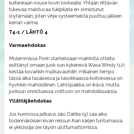
kuitenkaan nouse kovin korkealle. Yhtään riittävän
tukevaa maistuvaa tukipilaria en onnistunut
löytämään, joten vihje systeemeistä puuttuu jälleen
kerran varma.
T4-1 / LÄHTÖ 4
Varmaehdokas
Molemmissa Porin starteissaan mainioita otteita
esittänyt omaan juok-sun kykenevä Wasa Windy (12)
kestää kovankin matkavauhdin, millainen tempo
tässä aika tasaisessa ja tasokkaassa koitoksessa on
hyvinkin mahdollinen. Lähtöpaikka on ikävä, mutta
juoksun onnistuessa voittoon on mahdollisuuksia.
Yllättäjäehdokas
Jos kunnossa jatkava Jalo Dahlia (9) saa aika
todennäköisen kivan reissun ihan kärjen tuntumassa,
ei ykkössija ole täysin ulottumattomissa.