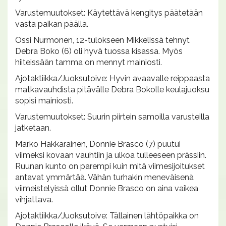
Varustemuutokset: Käytettävä kengitys päätetään
vasta paikan päällä.
Ossi Nurmonen, 12-tulokseen Mikkelissä tehnyt
Debra Boko (6) oli hyvä tuossa kisassa. Myös
hiiteissään tamma on mennyt mainiosti.
Ajotaktiikka/Juoksutoive: Hyvin avaavalle reippaasta
matkavauhdista pitävälle Debra Bokolle keulajuoksu
sopisi mainiosti.
Varustemuutokset: Suurin piirtein samoilla varusteilla
jatketaan.
Marko Hakkarainen, Donnie Brasco (7) puutui
viimeksi kovaan vauhtiin ja ulkoa tulleeseen prässiin.
Ruunan kunto on parempi kuin mitä viimesijoitukset
antavat ymmärtää. Vähän turhakin meneväisenä
viimeistelyissä ollut Donnie Brasco on aina vaikea
vihjattava.
Ajotaktiikka/Juoksutoive: Tällainen lähtöpaikka on