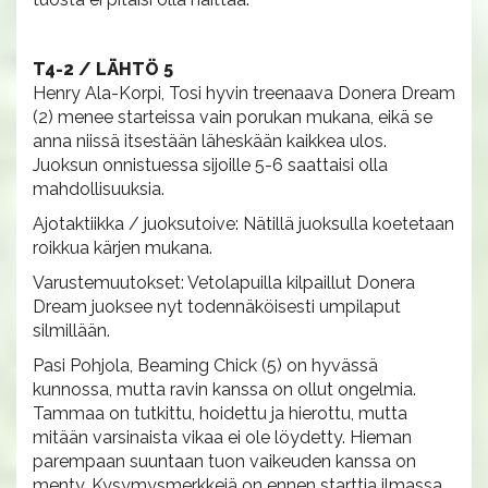
T4-2 / LÄHTÖ 5
Henry Ala-Korpi, Tosi hyvin treenaava Donera Dream
(2) menee starteissa vain porukan mukana, eikä se
anna niissä itsestään läheskään kaikkea ulos.
Juoksun onnistuessa sijoille 5-6 saattaisi olla
mahdollisuuksia.
Ajotaktiikka / juoksutoive: Nätillä juoksulla koetetaan
roikkua kärjen mukana.
Varustemuutokset: Vetolapuilla kilpaillut Donera
Dream juoksee nyt todennäköisesti umpilaput
silmillään.
Pasi Pohjola, Beaming Chick (5) on hyvässä
kunnossa, mutta ravin kanssa on ollut ongelmia.
Tammaa on tutkittu, hoidettu ja hierottu, mutta
mitään varsinaista vikaa ei ole löydetty. Hieman
parempaan suuntaan tuon vaikeuden kanssa on
menty. Kysymysmerkkejä on ennen starttia ilmassa.