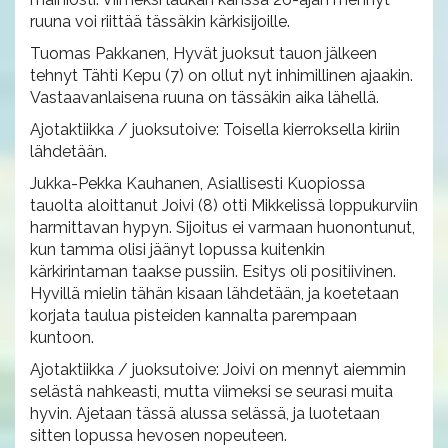
ruuna voi riittää tässäkin kärkisijoille.
Tuomas Pakkanen, Hyvät juoksut tauon jälkeen
tehnyt Tähti Kepu (7) on ollut nyt inhimillinen ajaakin.
Vastaavanlaisena ruuna on tässäkin aika lähellä.
Ajotaktiikka / juoksutoive: Toisella kierroksella kiriin
lähdetään.
Jukka-Pekka Kauhanen, Asiallisesti Kuopiossa
tauolta aloittanut Joivi (8) otti Mikkelissä loppukurviin
harmittavan hypyn. Sijoitus ei varmaan huonontunut,
kun tamma olisi jäänyt lopussa kuitenkin
kärkirintaman taakse pussiin. Esitys oli positiivinen.
Hyvillä mielin tähän kisaan lähdetään, ja koetetaan
korjata taulua pisteiden kannalta parempaan
kuntoon.
Ajotaktiikka / juoksutoive: Joivi on mennyt aiemmin
selästä nahkeasti, mutta viimeksi se seurasi muita
hyvin. Ajetaan tässä alussa selässä, ja luotetaan
sitten lopussa hevosen nopeuteen.