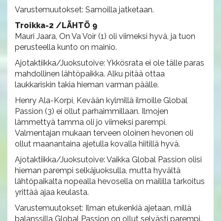
Varustemuutokset: Samoilla jatketaan.
Troikka-2 /LÄHTÖ 9
Mauri Jaara, On Va Voir (1) oli viimeksi hyvä, ja tuon
perusteella kunto on mainio.
Ajotaktiikka/Juoksutoive: Ykkösrata ei ole tälle paras
mahdollinen lähtöpaikka. Alku pitää ottaa
laukkariskin takia hieman varman päälle.
Henry Ala-Korpi, Kevään kylmillä ilmoille Global
Passion (3) ei ollut parhaimmillaan. Ilmojen
lämmettyä tamma oli jo viimeksi parempi.
Valmentajan mukaan terveen oloinen hevonen oli
ollut maanantaina ajetulla kovalla hiitillä hyvä.
Ajotaktiikka/Juoksutoive: Vaikka Global Passion olisi
hieman parempi selkäjuoksulla, mutta hyvältä
lähtöpaikalta nopealla hevosella on maililla tarkoitus
yrittää ajaa keulasta.
Varustemuutokset: Ilman etukenkiä ajetaan, millä
balanssilla Global Passion on ollut selvästi parempi.