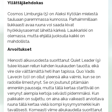
Yllättäjäehdokas
Cosmos Limburgia (5) on Aleksi Kytölän mielestä
tauluaan paremmassa kunnossa. Parhaimmillaan
liukkaasti avaa ruuna voi saada kivat
hyökkäysasemat läheltä kärkeä. Laukkariski on
olemassa, mutta ehjällä juoksulla kaikki on
mahdollista.
Arvoitukset
Hienosti alkuvuodesta suorittanut Quiet Leader (9)
tulee kisaan reilun kahden kuukauden tauolta, eikä
vire ole välttämättä heti ihan tapissa. Quo Vadis
Lavecin (10) on ollut yleensä aika valmis, kun se on
radoille ilmestynyt. Se on joutunut pitämään
ennenkin pausseja, mutta tällä kertaa starttiväli on
venynyt aiempia kertoja selvästi pidemmäksi. Kun
paikkakin on suljettu, on aina aika vaikeasti arvioitava
ruuna tällä kertaa vielä isompi kysymysmerkki kuin
tavallisesti. Komeasti viime alkukaudella suorittanut