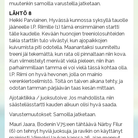
muutenkin samoilla varusteilla jatketaan.
LÄHTÖ 8
Heikki Parviainen, Hyvässä kunnossa syksyllä tauolle
jääneelle I.P. Riimille (1) tämä ensimmäinen startti
tälle kaudelle. Kevään huonojen treeniolosuhteiden
takia starttiin tulo viivästyi, kun ajopaikkojen
kuivumista piti odotella. Maanantaiksi suunniteltu
treeni jäi tekemättä, kun rata oli pinnaltaan niin kova.
Kun viimeistelyt menivät vielä pieleen, niin ihan
parhaimmillaan tamma ei voi vielä tässä kohtaa olla.
I.P. Riimi on hyvä hevonen, jolla on mainio
verenkiertoelimistö. Töitä on talven aikana tehty, ja
odotan tamman pärjäävän taas kesän mittaan.
Ajotaktiikka / juoksutoive: Jos mahdollista, niin
säästeliässtartti kauden alkuun olisi hyvä saada.
Varustemuutokset: Samoilla jatketaan.
Mauri Jaara, Bodenin V75:een tähtäävä Närby Filur
(6) on tehnyt hyviä juoksuja, ja ravikin on käyttänyt
mainiosti. Viimeksi laukan kanssa 26-ajan mennyt