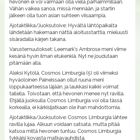
hevonen ei voi varmaan olla vielä parhaimmillaan.
Vähän vaikea sanoa, missä mennään, ja startin
jälkeen olla tuon asian suhteen viisaampia.
Ajotaktiikka/Juoksutoive: Hyvältä lähtöpaikalta
lähdetään hakemaan nättiä aloitusstarttia, mieluusti
sisäradalla kärjen takana.
Varustemuutokset: Leemark's Ambrose meni viime
kesänä hyvin ilman etukenkiä. Nyt ne joudutaan
pitämään alla.
Aleksi Kytölä, Cosmos Limburgia (5) oli viimeksi
hyväoloinen Paineissaan ollut ruuna meni
loppukaarteessa läjään, ja laukkasi kaikki voimat
tallella. Toivotaan, että hevonen menee nyt ravilla.
Ehjällä juoksulla Cosmos Limburgia voi olla tässä
korkealla, ei kärkisijatkaan ole ihan mahdottomia.
Ajotaktiikka/Juoksutoive: Cosmos Limburgia lähtee
ravilla lujaa. Alkuun voidaan satsata, mutta pitää
katsoa miltä hevonen tuntuu. Cosmos Limburgia
tykkäisi kovasta matkavauhdista.