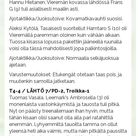
Hannu Hietanen, Vieremän kovassa lähdössä Frans
G (9) tuli asiallisesti maaliin asti.
Ajotaktiikka/Juoksutoive: Kovamatkavauhti suosisi.
Aleksi Kytölä, Tasaisesti suoritellut Hamtaro S (10) oli
Vieremällä paremman oloinen kuin vähään aikaan.
Tuossa kisassa lopussa pakettiin jääneellä ruunalla
voisi olla tässä mahdollisesti jopa palkintosijoilla.
Ajotaktiikka/Juoksutoive: Normaalia selkäjuoksua
ajetaan.
Varustemuutokset: Etukengät otetaan taas pois, ja
muutenkin samoilla jatketaan.
T4-4 / LÄHTÖ 7/PD-2, Troikka-1
Tuomas Vasala, Leemark's Ambrosella (3) oli
monenlaista vastoinkäymistä, ja tauosta tuli pitkä.
Nyt on päästy treenailemaan ihan hyvin, mutta
tähän kisaan olisi saanut olla alla pari ratahiittiä
enemmän. Lyhyemmiltä tauoilta tamma on ollut
yleensä heti aika valmis, mutta näin pitkältä paussilta