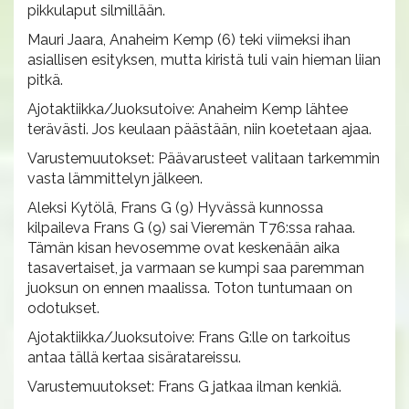
pikkulaput silmillään.
Mauri Jaara, Anaheim Kemp (6) teki viimeksi ihan
asiallisen esityksen, mutta kiristä tuli vain hieman liian
pitkä.
Ajotaktiikka/Juoksutoive: Anaheim Kemp lähtee
terävästi. Jos keulaan päästään, niin koetetaan ajaa.
Varustemuutokset: Päävarusteet valitaan tarkemmin
vasta lämmittelyn jälkeen.
Aleksi Kytölä, Frans G (9) Hyvässä kunnossa
kilpaileva Frans G (9) sai Vieremän T76:ssa rahaa.
Tämän kisan hevosemme ovat keskenään aika
tasavertaiset, ja varmaan se kumpi saa paremman
juoksun on ennen maalissa. Toton tuntumaan on
odotukset.
Ajotaktiikka/Juoksutoive: Frans G:lle on tarkoitus
antaa tällä kertaa sisäratareissu.
Varustemuutokset: Frans G jatkaa ilman kenkiä.