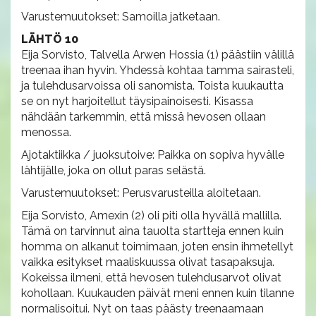
Varustemuutokset: Samoilla jatketaan.
LÄHTÖ 10
Eija Sorvisto, Talvella Arwen Hossia (1) päästiin välillä
treenaa ihan hyvin. Yhdessä kohtaa tamma sairasteli,
ja tulehdusarvoissa oli sanomista. Toista kuukautta
se on nyt harjoitellut täysipainoisesti. Kisassa
nähdään tarkemmin, että missä hevosen ollaan
menossa.
Ajotaktiikka / juoksutoive: Paikka on sopiva hyvälle
lähtijälle, joka on ollut paras selästä.
Varustemuutokset: Perusvarusteilla aloitetaan.
Eija Sorvisto, Amexin (2) oli piti olla hyvällä mallilla.
Tämä on tarvinnut aina tauolta startteja ennen kuin
homma on alkanut toimimaan, joten ensin ihmetellyt
vaikka esitykset maaliskuussa olivat tasapaksuja.
Kokeissa ilmeni, että hevosen tulehdusarvot olivat
kohollaan. Kuukauden päivät meni ennen kuin tilanne
normalisoitui. Nyt on taas päästy treenaamaan