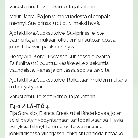
Varustemuutokset: Samoilla jatketaan.
Mauri Jaara, Paljon viime vuodesta eteenpäin
mennyt Suviprinssi (10) oli viimeksi hyvä.
Ajotaktiikka/Juoksutoive: Suviprinssi ei ole
valmentajan mukaan ollut ennen autolähdössä,
joten takarivin paikka on hyvä.
Henry Ala-Korpi, Hyvässä kunnossa olevalta
Taifunilta (11) puuttuu kesäkeleille 2 sekuntia
vauhdeista. Rahasija on tässä sopiva tavoite.
Ajotaktiikka/Juoksutoive: Roikutaan muiden mukana
mitä pystytään.
Varustemuutokset: Samoilla jatketaan.
T4-1 / LÄHTÖ 4
Eija Sorvisto, Bianca Creek (1) ei lähde kovaa, joten
se ei pysty hyödyntämään lähtöpaikkaansa. Hyviä
esityksiä tehnyt tamma on tässä mukana
jonkinlaisessa ylisarjassa, enkä sitten tiedä riittääkö