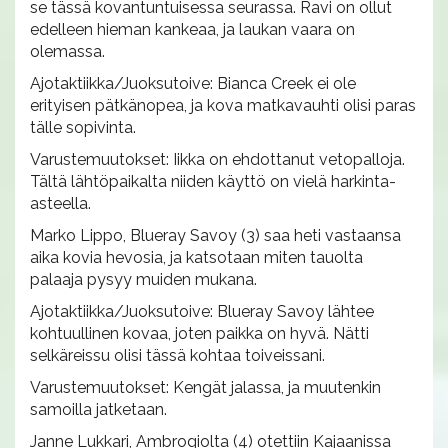
se tässä kovantuntuisessa seurassa. Ravi on ollut
edelleen hieman kankeaa, ja laukan vaara on
olemassa.
Ajotaktiikka/Juoksutoive: Bianca Creek ei ole
erityisen pätkänopea, ja kova matkavauhti olisi paras
tälle sopivinta.
Varustemuutokset: Iikka on ehdottanut vetopalloja.
Tältä lähtöpaikalta niiden käyttö on vielä harkinta-
asteella.
Marko Lippo, Blueray Savoy (3) saa heti vastaansa
aika kovia hevosia, ja katsotaan miten tauolta
palaaja pysyy muiden mukana.
Ajotaktiikka/Juoksutoive: Blueray Savoy lähtee
kohtuullinen kovaa, joten paikka on hyvä. Nätti
selkäreissu olisi tässä kohtaa toiveissani.
Varustemuutokset: Kengät jalassa, ja muutenkin
samoilla jatketaan.
Janne Lukkari, Ambrogiolta (4) otettiin Kajaanissa