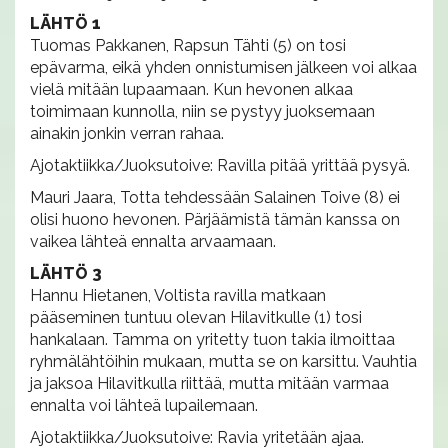
LÄHTÖ 1
Tuomas Pakkanen, Rapsun Tähti (5) on tosi
epävarma, eikä yhden onnistumisen jälkeen voi alkaa
vielä mitään lupaamaan. Kun hevonen alkaa
toimimaan kunnolla, niin se pystyy juoksemaan
ainakin jonkin verran rahaa.
Ajotaktiikka/Juoksutoive: Ravilla pitää yrittää pysyä.
Mauri Jaara, Totta tehdessään Salainen Toive (8) ei
olisi huono hevonen. Pärjäämistä tämän kanssa on
vaikea lähteä ennalta arvaamaan.
LÄHTÖ 3
Hannu Hietanen, Voltista ravilla matkaan
pääseminen tuntuu olevan Hilavitkulle (1) tosi
hankalaan. Tamma on yritetty tuon takia ilmoittaa
ryhmälähtöihin mukaan, mutta se on karsittu. Vauhtia
ja jaksoa Hilavitkulla riittää, mutta mitään varmaa
ennalta voi lähteä lupailemaan.
Ajotaktiikka/Juoksutoive: Ravia yritetään ajaa.