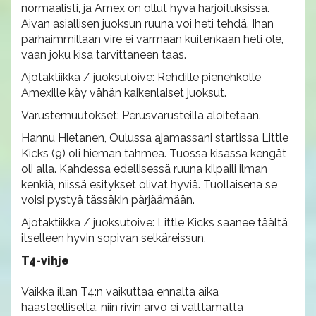
normaalisti, ja Amex on ollut hyvä harjoituksissa.
Aivan asiallisen juoksun ruuna voi heti tehdä. Ihan
parhaimmillaan vire ei varmaan kuitenkaan heti ole,
vaan joku kisa tarvittaneen taas.
Ajotaktiikka / juoksutoive: Rehdille pienehkölle
Amexille käy vähän kaikenlaiset juoksut.
Varustemuutokset: Perusvarusteilla aloitetaan.
Hannu Hietanen, Oulussa ajamassani startissa Little
Kicks (9) oli hieman tahmea. Tuossa kisassa kengät
oli alla. Kahdessa edellisessä ruuna kilpaili ilman
kenkiä, niissä esitykset olivat hyviä. Tuollaisena se
voisi pystyä tässäkin pärjäämään.
Ajotaktiikka / juoksutoive: Little Kicks saanee täältä
itselleen hyvin sopivan selkäreissun.
T4-vihje
Vaikka illan T4:n vaikuttaa ennalta aika
haasteelliselta, niin rivin arvo ei välttämättä