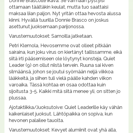
Donnie Brascolle ikävä. Se varmaan pystyisi
ottamaan täältäkin keulat, mutta tuo saattaisi
maksaa liian paljon. Nyt yritän ottaa hevosta alussa
kiinni. Hyvällä tuurilla Donnie Brasco on joskus
asettunut juoksemaan parijonossa.
Varustemuutokset: Samoilla jatketaan.
Petri Klemola, Hevosemme ovat olleet pitkään
sairaina, kun joku virus on kiertänyt tallissamme, eikä
siitä irti pääsemiseen ole löytynyt konsteja. Quiet
Leader (9) on ollut niistä tervein. Ruuna sai kiven
silmäänsä, johon se joutui syömään neljä viikkoa
lääkkeitä, ja siihen tuli vielä päälle kahden viikon
varoaika. Tässä kohtaa en osaa odottaa kuin
sijoitusta 3-5. Kaikki mitä siitä menee yli, on sitten jo
plussaa.
Ajotaktiikka/Juoksutoive: Quiet Leaderille käy vähän
kaikenlaiset juoksut. Lähtöpaikka on sopiva, kun
hevonen palailee tauolta.
Varustemuutokset: Kevyet alumiinit ovat yhä alla,