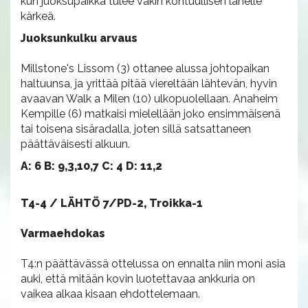
kun juoksupaikka tulee väkin kohtuullisen lähelle
kärkeä.
Juoksunkulku arvaus
Millstone's Lissom (3) ottanee alussa johtopaikan
haltuunsa, ja yrittää pitää viereltään lähtevän, hyvin
avaavan Walk a Milen (10) ulkopuolellaan. Anaheim
Kempille (6) matkaisi mielellään joko ensimmäisenä
tai toisena sisäradalla, joten sillä satsattaneen
päättäväisesti alkuun.
A: 6 B: 9,3,10,7 C: 4 D: 11,2
T4-4 / LÄHTÖ 7/PD-2, Troikka-1
Varmaehdokas
T4:n päättävässä ottelussa on ennalta niin moni asia
auki, että mitään kovin luotettavaa ankkuria on
vaikea alkaa kisaan ehdottelemaan.