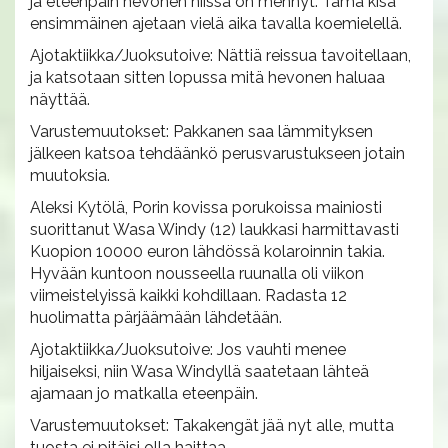
ja eteenpäin hevonen niissä on mennyt. Tämä kisa
ensimmäinen ajetaan vielä aika tavalla koemielellä.
Ajotaktiikka/Juoksutoive: Nättiä reissua tavoitellaan,
ja katsotaan sitten lopussa mitä hevonen haluaa
näyttää.
Varustemuutokset: Pakkanen saa lämmityksen
jälkeen katsoa tehdäänkö perusvarustukseen jotain
muutoksia.
Aleksi Kytölä, Porin kovissa porukoissa mainiosti
suorittanut Wasa Windy (12) laukkasi harmittavasti
Kuopion 10000 euron lähdössä kolaroinnin takia.
Hyvään kuntoon nousseella ruunalla oli viikon
viimeistelyissä kaikki kohdillaan. Radasta 12
huolimatta pärjäämään lähdetään.
Ajotaktiikka/Juoksutoive: Jos vauhti menee
hiljaiseksi, niin Wasa Windyllä saatetaan lähteä
ajamaan jo matkalla eteenpäin.
Varustemuutokset: Takakengät jää nyt alle, mutta
tuosta ei pitäisi olla haittaa.