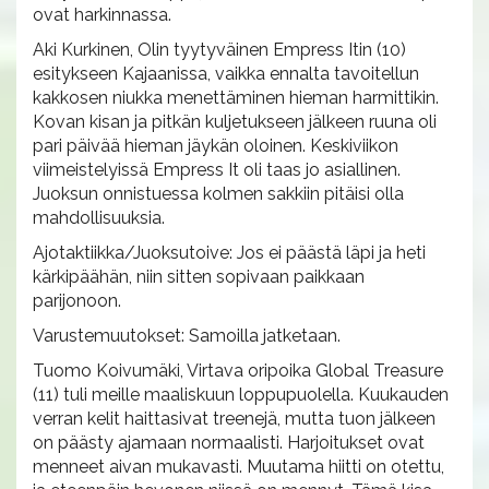
ovat harkinnassa.
Aki Kurkinen, Olin tyytyväinen Empress Itin (10)
esitykseen Kajaanissa, vaikka ennalta tavoitellun
kakkosen niukka menettäminen hieman harmittikin.
Kovan kisan ja pitkän kuljetukseen jälkeen ruuna oli
pari päivää hieman jäykän oloinen. Keskiviikon
viimeistelyissä Empress It oli taas jo asiallinen.
Juoksun onnistuessa kolmen sakkiin pitäisi olla
mahdollisuuksia.
Ajotaktiikka/Juoksutoive: Jos ei päästä läpi ja heti
kärkipäähän, niin sitten sopivaan paikkaan
parijonoon.
Varustemuutokset: Samoilla jatketaan.
Tuomo Koivumäki, Virtava oripoika Global Treasure
(11) tuli meille maaliskuun loppupuolella. Kuukauden
verran kelit haittasivat treenejä, mutta tuon jälkeen
on päästy ajamaan normaalisti. Harjoitukset ovat
menneet aivan mukavasti. Muutama hiitti on otettu,