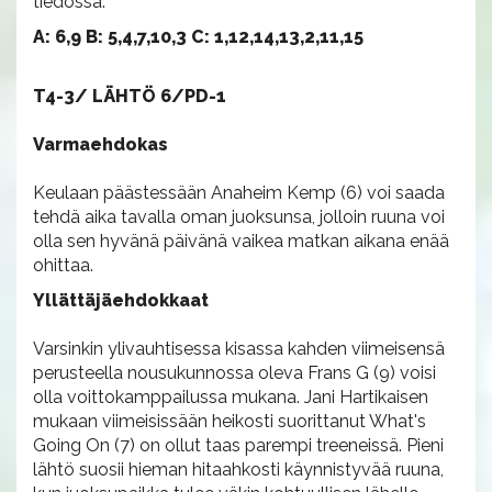
tiedossa.
A: 6,9 B: 5,4,7,10,3 C: 1,12,14,13,2,11,15
T4-3/ LÄHTÖ 6/PD-1
Varmaehdokas
Keulaan päästessään Anaheim Kemp (6) voi saada
tehdä aika tavalla oman juoksunsa, jolloin ruuna voi
olla sen hyvänä päivänä vaikea matkan aikana enää
ohittaa.
Yllättäjäehdokkaat
Varsinkin ylivauhtisessa kisassa kahden viimeisensä
perusteella nousukunnossa oleva Frans G (9) voisi
olla voittokamppailussa mukana. Jani Hartikaisen
mukaan viimeisissään heikosti suorittanut What's
Going On (7) on ollut taas parempi treeneissä. Pieni
lähtö suosii hieman hitaahkosti käynnistyvää ruuna,