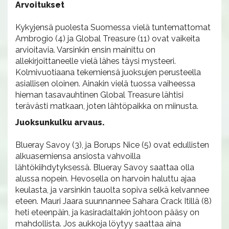
Arvoitukset
Kykyjensä puolesta Suomessa vielä tuntemattomat
Ambrogio (4) ja Global Treasure (11) ovat vaikeita
arvioitavia. Varsinkin ensin mainittu on
allekirjoittaneelle vielä lähes täysi mysteeri.
Kolmivuotiaana tekemiensä juoksujen perusteella
asiallisen oloinen. Ainakin vielä tuossa vaiheessa
hieman tasavauhtinen Global Treasure lähtisi
terävästi matkaan, joten lähtöpaikka on miinusta.
Juoksunkulku arvaus.
Blueray Savoy (3), ja Borups Nice (5) ovat edullisten
alkuasemiensa ansiosta vahvoilla
lähtökiihdytyksessä. Blueray Savoy saattaa olla
alussa nopein. Hevosella on harvoin haluttu ajaa
keulasta, ja varsinkin tauolta sopiva selkä kelvannee
eteen. Mauri Jaara suunnannee Sahara Crack Itillä (8)
heti eteenpäin, ja kasiradaltakin johtoon pääsy on
mahdollista. Jos aukkoja löytyy saattaa aina