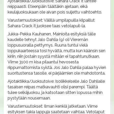
Ajotaktiikka/Juoksutoive: Sahara Crack It lähtee
reippaasti. Eteenpäin täältäkin ajetaan, eikä
keulajuoksukaan ole aivan pois suljettu vaihtoehto.
Varustemuutokset: Välillä umpilapuilla kilpaillut
Sahara Crack It juoksee taas vetolapuil-la.
Jukka-Pekka Kauhanen, Mainioita esityksiä tälle
kaudelle tehnyt Jalo Dahlia (9) oli Vieremän
loppusuoralla pettymys. Ruuna tuntui vielä
loppukaarteessa tosi hyvältä, mutta kun käänsin sen
kiriin, niin jostain syystä mitään ei tapahtunutkaan.
Viime 3100 m kisa pilaantui hevosesta
riippumattomista syistä. Jos Jalo Dahlia palaa hyvien
suoritustensa tasolle, ei pärjäämien ole mahdotonta.
Ajotaktiikka/Juoksutoive: Isoliikkeiselle Jalo Dahlialle
tasaisen reipas matkavauhti olisi parempi. Täältä
tulee selkäjuoksu, ja katsotaan sitten lopussa mihin
pystytään nousemaan.
Varustemuutokset: Ilman kenkiä jatketaan. Viime
esityksen takia lappuja saatetaan vaihtaa. Vetolaput