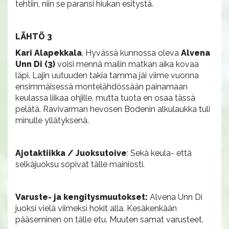
tehtiin, niin se paransi hiukan esitystä.
LÄHTÖ 3
Kari Alapekkala
, Hyvässä kunnossa oleva
Alvena
Unn Di (3)
voisi mennä mailin matkan aika kovaa
läpi. Lajin uutuuden takia tamma jäi viime vuonna
ensimmäisessä montelähdössään painamaan
keulassa liikaa ohjille, mutta tuota en osaa tässä
pelätä. Ravivarman hevosen Bodenin alkulaukka tuli
minulle yllätyksenä.
Ajotaktiikka / Juoksutoive
: Sekä keula- että
selkäjuoksu sopivat tälle mainiosti.
Varuste- ja kengitysmuutokset:
Alvena Unn Di
juoksi vielä viimeksi hokit alla. Kesäkenkään
pääseminen on tälle etu. Muuten samat varusteet.