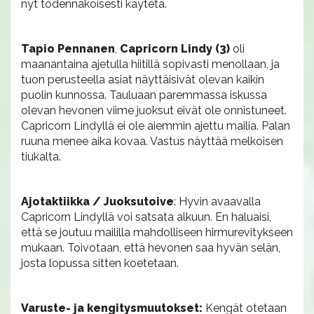
nyt todennäköisesti käytetä.
Tapio Pennanen
,
Capricorn Lindy (3)
oli
maanantaina ajetulla hiitillä sopivasti menollaan, ja
tuon perusteella asiat näyttäisivät olevan kaikin
puolin kunnossa. Tauluaan paremmassa iskussa
olevan hevonen viime juoksut eivät ole onnistuneet.
Capricorn Lindyllä ei ole aiemmin ajettu mailia. Palan
ruuna menee aika kovaa. Vastus näyttää melkoisen
tiukalta.
Ajotaktiikka / Juoksutoive
: Hyvin avaavalla
Capricorn Lindyllä voi satsata alkuun. En haluaisi,
että se joutuu maililla mahdolliseen hirmurevitykseen
mukaan. Toivotaan, että hevonen saa hyvän selän,
josta lopussa sitten koetetaan.
Varuste- ja kengitysmuutokset:
Kengät otetaan