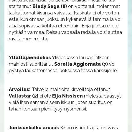
startannut
Blady Saga (8)
on voittanut molemmat
laukattomat kisansa vaivatta. Kasirata ei ole voiton
este, kun omaan juoksuun kykenevällä tammalla voi
ajaa sopivassa kohtaa eteenpäin. Ehjä juoksu ei ole
nytkään varmaa. Reissu vapaalla radalla voisi auttaa
ravilla menemistä.
Yllättäjäehdokas
Ylivieskassa laukan jälkeen
mainiosti suorittanut
Sorella Aggiornata (7)
voi
pystyä laukattomassa juoksussa tässä kärkisijoille.
Arvoitus:
Talvella mainioita kirivoittoja ottanut
Vallastar (2)
ei ole
Eija Nissisen
mielestä päässyt
vielä ihan samanlaiseen iskuun, joten suoritus on
tähän kohtaan pieni kysymysmerkki.
Juoksunkulku arvaus
Kisan osanottajilla on vasta