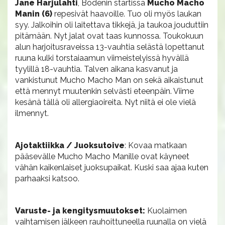
Jane Harjulahti
, Bodenin startissa
Mucho Macho
Manin (6)
repesivät haavoille. Tuo oli myös laukan
syy. Jalkoihin oli laitettava tikkejä, ja taukoa jouduttiin
pitämään. Nyt jalat ovat taas kunnossa. Toukokuun
alun harjoitusraveissa 13-vauhtia selästä lopettanut
ruuna kulki torstaiaamun viimeistelyissä hyvällä
tyylillä 18-vauhtia. Talven aikana kasvanut ja
vankistunut Mucho Macho Man on sekä aikaistunut
että mennyt muutenkin selvästi eteenpäin. Viime
kesänä tällä oli allergiaoireita. Nyt niitä ei ole vielä
ilmennyt.
Ajotaktiikka / Juoksutoive
: Kovaa matkaan
pääsevälle Mucho Macho Manille ovat käyneet
vähän kaikenlaiset juoksupaikat. Kuski saa ajaa kuten
parhaaksi katsoo.
Varuste- ja kengitysmuutokset:
Kuolaimen
vaihtamisen jälkeen rauhoittuneella ruunalla on vielä