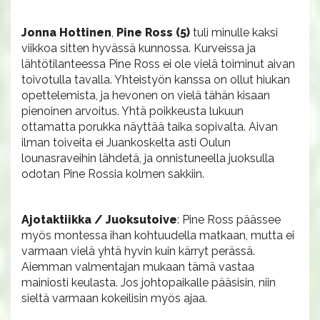
Jonna Hottinen
,
Pine Ross (5)
tuli minulle kaksi
viikkoa sitten hyvässä kunnossa. Kurveissa ja
lähtötilanteessa Pine Ross ei ole vielä toiminut aivan
toivotulla tavalla. Yhteistyön kanssa on ollut hiukan
opettelemista, ja hevonen on vielä tähän kisaan
pienoinen arvoitus. Yhtä poikkeusta lukuun
ottamatta porukka näyttää taika sopivalta. Aivan
ilman toiveita ei Juankoskelta asti Oulun
lounasraveihin lähdetä, ja onnistuneella juoksulla
odotan Pine Rossia kolmen sakkiin.
Ajotaktiikka / Juoksutoive
: Pine Ross päässee
myös montessa ihan kohtuudella matkaan, mutta ei
varmaan vielä yhtä hyvin kuin kärryt perässä.
Aiemman valmentajan mukaan tämä vastaa
mainiosti keulasta. Jos johtopaikalle pääsisin, niin
sieltä varmaan kokeilisin myös ajaa.