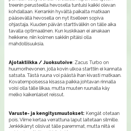
treenin perusteella hevosella tuntuisi kaikki olevan
kohdallaan. Kerrankin hyvältä paikalta matkaan
pääsevällä hevosella on nyt itselleen sopiva
ohjastaja. Kuuden päivän starttivälikin on tälle aika
tavalla optimaalinen. Kun kuskikaan ei ainakaan
heikkene, niin kolmen sakkiin pitäisi olla
mahdollisuuksia.
Ajotaktiikka / Juoksutoive
: Zacus Turbo on
huumorihevonen, jolla kovin ulkoa starttiin ei kannata
satsata. Tästä ruuna voi päästä ihan kivasti matkaan.
Kovatempoisessa kisassa paikka johtavan rinnalla
voisi olla tälle liikaa, mutta muuten ruunalla käy
melko kaikenlaiset reissut.
Varuste- ja kengitysmuutokset:
Kengät otetaan
pois. Viime kertaa verrattuna laput laitetaan silmille.
Jenkkikärryt olisivat tälle paremmat, mutta niitä ei