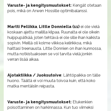
Varuste- ja kengitysmuutokset:
Kengät otetaan
pois, mikä on Arwen Hossille optimibalanssi.
Martti Pellikka
,
Little Donniella (11)
ei ole vielä
koskaan ajettu maililla kilpaa. Ruunalta ei ole oikein
huippupätkää, joten tehtävä ei ole sille ihan kaikista
sopivin. Meillä oli kolme viikkoa kelirikkoa, mikä
haittasi treenausta. Little Donnien on ihan kunnossa,
mutta notkistuakseen se voi tarvita vielä jonkin
verran lisää aikaa.
Ajotaktiikka / Juoksutoive
: Lähtöpaikka on tälle
huono. Täältä ei voi muuta toivoa kuin, että koko
matka mentäisiin reipasta.
Varuste- ja kengitysmuutokset:
Etukenkien
poisottaminen on harkinnassa. Kun tuo viimeksi