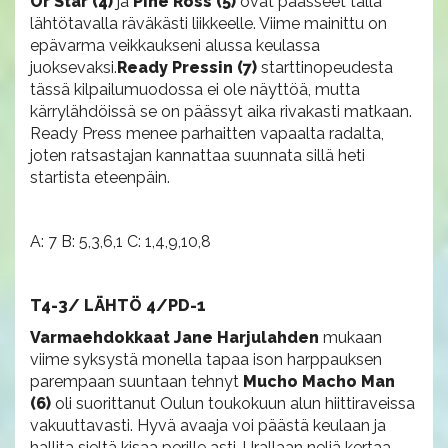
Or Star
(4)
ja
Pine Ross (5)
ovat päässeet tällä
lähtötavalla räväkästi liikkeelle. Viime mainittu on
epävarma veikkaukseni alussa keulassa
juoksevaksi.
Ready Pressin (7)
starttinopeudesta
tässä kilpailumuodossa ei ole näyttöä, mutta
kärrylähdöissä se on päässyt aika rivakasti matkaan.
Ready Press menee parhaitten vapaalta radalta,
joten ratsastajan kannattaa suunnata sillä heti
startista eteenpäin.
A: 7 B: 5,3,6,1 C: 1,4,9,10,8
T4-3/ LÄHTÖ 4/PD-1
Varmaehdokkaat Jane Harjulahden
mukaan
viime syksystä monella tapaa ison harppauksen
parempaan suuntaan tehnyt
Mucho Macho Man
(6)
oli suorittanut Oulun toukokuun alun hiittiraveissa
vakuuttavasti. Hyvä avaaja voi päästä keulaan ja
hallita sieltä kisaa perille asti. Urallaan neljä kertaa