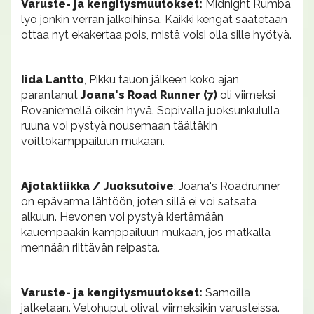
Varuste- ja kengitysmuutokset:
Midnight Rumba
lyö jonkin verran jalkoihinsa. Kaikki kengät saatetaan
ottaa nyt ekakertaa pois, mistä voisi olla sille hyötyä.
Iida Lantto
, Pikku tauon jälkeen koko ajan
parantanut
Joana's Road Runner (7)
oli viimeksi
Rovaniemellä oikein hyvä. Sopivalla juoksunkululla
ruuna voi pystyä nousemaan täältäkin
voittokamppailuun mukaan.
Ajotaktiikka / Juoksutoive
: Joana's Roadrunner
on epävarma lähtöön, joten sillä ei voi satsata
alkuun. Hevonen voi pystyä kiertämään
kauempaakin kamppailuun mukaan, jos matkalla
mennään riittävän reipasta.
Varuste- ja kengitysmuutokset:
Samoilla
jatketaan. Vetohuput olivat viimeksikin varusteissa.