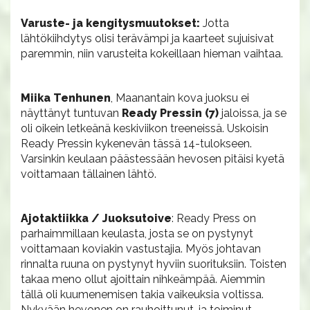
Varuste- ja kengitysmuutokset:
Jotta
lähtökiihdytys olisi terävämpi ja kaarteet sujuisivat
paremmin, niin varusteita kokeillaan hieman vaihtaa.
Miika Tenhunen
, Maanantain kova juoksu ei
näyttänyt tuntuvan
Ready Pressin (7)
jaloissa, ja se
oli oikein letkeänä keskiviikon treeneissä. Uskoisin
Ready Pressin kykenevän tässä 14-tulokseen.
Varsinkin keulaan päästessään hevosen pitäisi kyetä
voittamaan tällainen lähtö.
Ajotaktiikka / Juoksutoive
: Ready Press on
parhaimmillaan keulasta, josta se on pystynyt
voittamaan koviakin vastustajia. Myös johtavan
rinnalta ruuna on pystynyt hyviin suorituksiin. Toisten
takaa meno ollut ajoittain nihkeämpää. Aiemmin
tällä oli kuumenemisen takia vaikeuksia voltissa.
Nykyään hevonen on rauhoittunut, ja toiminut