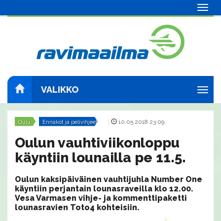
Navig
VALIKKO
Navig
Oulu
Ennakot ja pelivihjeet
|
10.05.2018 23:09
Oulun vauhtiviikonloppu
käyntiin lounailla pe 11.5.
Oulun kaksipäiväinen vauhtijuhla Number One
käyntiin perjantain lounasraveilla klo 12.00.
Vesa Varmasen vihje- ja kommenttipaketti
lounasravien Toto4 kohteisiin.