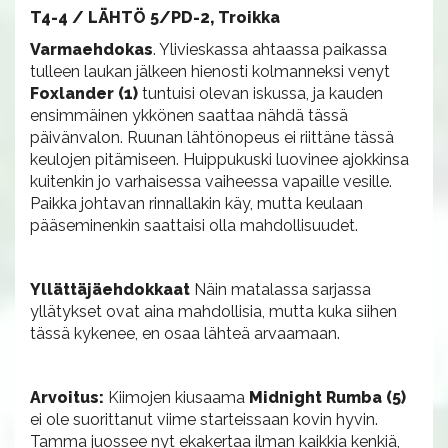
T4-4 / LÄHTÖ 5/PD-2, Troikka
Varmaehdokas
. Ylivieskassa ahtaassa paikassa
tulleen laukan jälkeen hienosti kolmanneksi venyt
Foxlander (1)
tuntuisi olevan iskussa, ja kauden
ensimmäinen ykkönen saattaa nähdä tässä
päivänvalon. Ruunan lähtönopeus ei riittäne tässä
keulojen pitämiseen. Huippukuski luovinee ajokkinsa
kuitenkin jo varhaisessa vaiheessa vapaille vesille.
Paikka johtavan rinnallakin käy, mutta keulaan
pääseminenkin saattaisi olla mahdollisuudet.
Yllättäjäehdokkaat
Näin matalassa sarjassa
yllätykset ovat aina mahdollisia, mutta kuka siihen
tässä kykenee, en osaa lähteä arvaamaan.
Arvoitus:
Kiimojen kiusaama
Midnight Rumba (5)
ei ole suorittanut viime starteissaan kovin hyvin.
Tamma juossee nyt ekakertaa ilman kaikkia kenkiä,