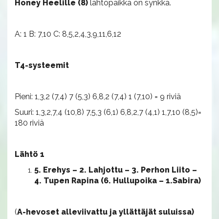
Honey Heelille (8)
lähtöpaikka on synkkä.
A: 1 B: 7,10 C: 8,5,2,4,3,9,11,6,12
T4-systeemit
Pieni: 1,3,2 (7,4) 7 (5,3) 6,8,2 (7,4) 1 (7,10) = 9 riviä
Suuri: 1,3,2,7,4 (10,8) 7,5,3 (6,1) 6,8,2,7 (4,1) 1,7,10 (8,5)=
180 riviä
Lähtö 1
5. Erehys – 2. Lahjottu – 3. Perhon Liito –
4. Tupen Rapina (6. Hullupoika – 1.Sabira)
(
A-hevoset alleviivattu ja yllättäjät suluissa)