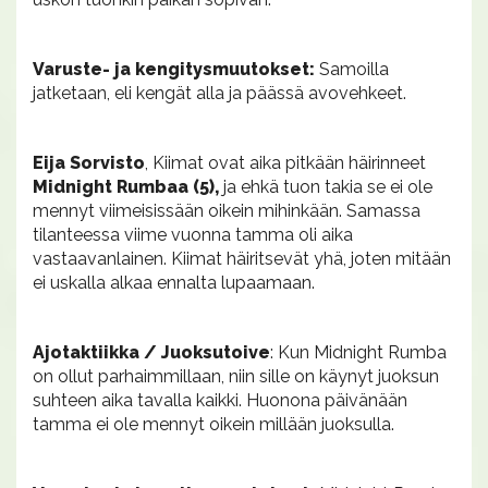
Varuste- ja kengitysmuutokset:
Samoilla
jatketaan, eli kengät alla ja päässä avovehkeet.
Eija Sorvisto
, Kiimat ovat aika pitkään häirinneet
Midnight Rumbaa (5),
ja ehkä tuon takia se ei ole
mennyt viimeisissään oikein mihinkään. Samassa
tilanteessa viime vuonna tamma oli aika
vastaavanlainen. Kiimat häiritsevät yhä, joten mitään
ei uskalla alkaa ennalta lupaamaan.
Ajotaktiikka / Juoksutoive
: Kun Midnight Rumba
on ollut parhaimmillaan, niin sille on käynyt juoksun
suhteen aika tavalla kaikki. Huonona päivänään
tamma ei ole mennyt oikein millään juoksulla.