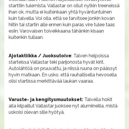
starttiin tulemista. Vallastar on ollut nytkin treeneissä
ihan ok, mutta ei kuitenkaan yhtä hyväntuntuinen
kuin talvella. Voi olla, että se tarvitsee jonkin kovan
hiitin tai startin alle ennen kuin paras vire tulee taas
esiin. Varovaisen toiveikkaana tähänkin kisaan
kuitenkin tullaan.
Ajotaktiikka / Juoksutoive
: Talven helpoissa
starteissa Vallastar teki parijonosta hyvät kirit.
Autolähtöä on pruuvattu, ja niissä ruuna on päässyt
hyvin matkaan. En usko, että rauhallisella hevosella
olisi startissa merkittävää laukan vaaraa.
Varuste- ja kengitysmuutokset:
Talvella hokit
alla kilpaillut Vallastar juoksee nyt alumiineilla, mistä
uskoisi olevan sille hyötyä.