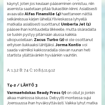
käynyt, joten jos keulaan pääseminen onnistuu, niin
asemista saatetaan pitää tiukastikin kiinni. Asiallisesti
avaavalle
Alfas Finansille (4)
haettaneen nättiä
selkäreissua kärjen lähellä.Ylivieskassa lyhyellä
matkalla asiallisesti suorittanut
Umberta Jet (1)
pääsee ihan kohtuudella liikkeelle, mutta sisäradalta
se tuskin pystyy pitämään alussa kaikkia
ulkopuolellaan.
Zacus Turbo (2)
ei ole osoittanut
erityisen liukkaaksi lähtijäksi.
Jorma Kontio
voi
saada valmiiksi kakkosradalla olevan ruunan heti
startista yllättävänkin hyväänkin vauhtiin.
A: 1,3,2 B: 7,4 C: 10,8,5,11,9,12
T4-2 / LÄHTÖ 3
Varmaehdokas
Ready Press (7)
on ollut jo jonkin
aikaa mainiossa iskussa. Debyytti montessa sujui
Joensuussa ihan hyväksyttävästi. Vaikka lyhyt matka