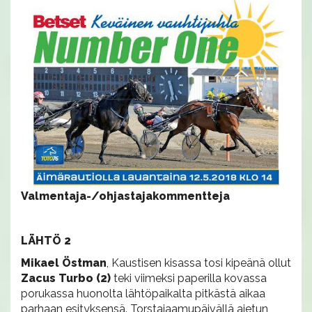
Valmentaja-/ohjastajakommentteja
LÄHTÖ 2
Mikael Östman
, Kaustisen kisassa tosi kipeänä ollut
Zacus Turbo (2)
teki viimeksi paperilla kovassa
porukassa huonolta lähtöpaikalta pitkästä aikaa
parhaan esityksensä. Torstaiaamupäivällä ajetun