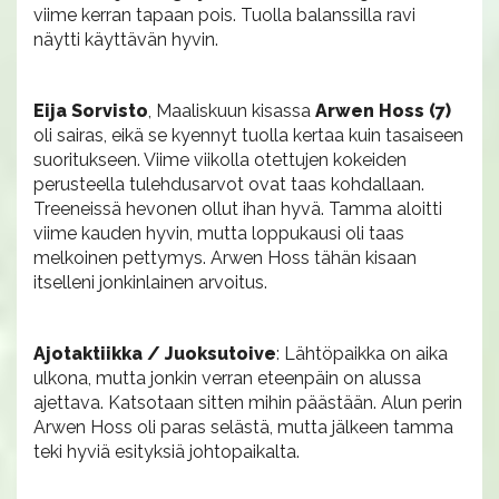
viime kerran tapaan pois. Tuolla balanssilla ravi
näytti käyttävän hyvin.
Eija Sorvisto
, Maaliskuun kisassa
Arwen Hoss (7)
oli sairas, eikä se kyennyt tuolla kertaa kuin tasaiseen
suoritukseen. Viime viikolla otettujen kokeiden
perusteella tulehdusarvot ovat taas kohdallaan.
Treeneissä hevonen ollut ihan hyvä. Tamma aloitti
viime kauden hyvin, mutta loppukausi oli taas
melkoinen pettymys. Arwen Hoss tähän kisaan
itselleni jonkinlainen arvoitus.
Ajotaktiikka / Juoksutoive
: Lähtöpaikka on aika
ulkona, mutta jonkin verran eteenpäin on alussa
ajettava. Katsotaan sitten mihin päästään. Alun perin
Arwen Hoss oli paras selästä, mutta jälkeen tamma
teki hyviä esityksiä johtopaikalta.