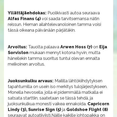
Yllättäjäehdokas:
Puolikivasti autoa seuraava
Alfas Finans (4)
voi saada tarvitsemansa nätin
reissun. Hieman ailahtelevanoloinen tamma voisi
tässä oikeana päivänään pärjätäkin.
Arvoitus:
Tauolta palaava
Arwen Hoss (7)
on
Eija
Sorviston
mukaan mennyt kotona hyvin, mutta
hänellekin tamma suoritus tuntui olevan ennalta
melkoinen arvoitus.
Juoksunkulku arvaus:
Maililla lähtökiihdytyksen
tapahtumilla on usein iso merkitys tulojärjestykseen.
Monella hevosella, jolla ei pidemmällä matkalla ei
satsata starttiin, saatetaan se tässä tehdä, ja
juoksunkulkua monesti vaikea ennakoida.
Capricorn
Lindy (3),
Sunrise Sign (5)
ja
Goldshoe Flight (8)
seuraavat autoatiiviisti.Näille kaikille johtopaikka on