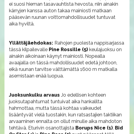
ei suosi hieman tasavauhtista hevosta, niin ainakin
kärryjen kanssa auton takaa mainiosti matkaan
pääsevän ruunan voittomahdollisuudet tuntuvat
aika hyviltä.
Yllättäjäehdokas:
Rahojen puolesta nappisarjassa
tässä kilpailevalle
Pine Rossille (5)
keulajuoksu on
ainakin aikoinaan käynyt mainiosti. Nopealla
avaajalla on tässä mahdollisuudet edetä johtoon,
eikä ruunan tarvitse välttämättä 1600 m matkalla
asemistaan enää luopua.
Juoksunkulku arvaus
Jo edellisen kohteen
juoksutapahtumat tuntuivat aika hankalilta
hahmottaa, mutta tässä kohtaa vaikeudet
lisääntyvät vielä tuostakin, kun ratsastajien taktiikan
arvaaminen ennalta on ollut minulle aika mahdoton
tehtävä. Eturivin osanottajista
Borups Nice (1)
,
Bid