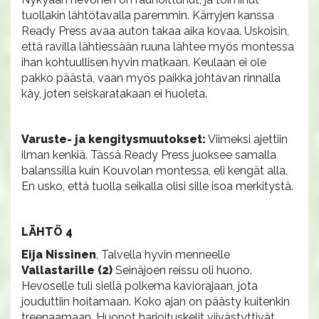
tuollakin lähtötavalla paremmin. Kärryjen kanssa
Ready Press avaa auton takaa aika kovaa. Uskoisin,
että ravilla lähtiessään ruuna lähtee myös montessa
ihan kohtuullisen hyvin matkaan. Keulaan ei ole
pakko päästä, vaan myös paikka johtavan rinnalla
käy, joten seiskaratakaan ei huoleta.
Varuste- ja kengitysmuutokset:
Viimeksi ajettiin
ilman kenkiä. Tässä Ready Press juoksee samalla
balanssilla kuin Kouvolan montessa, eli kengät alla.
En usko, että tuolla seikalla olisi sille isoa merkitystä.
LÄHTÖ 4
Eija Nissinen
, Talvella hyvin menneelle
Vallastarille (2)
Seinäjoen reissu oli huono.
Hevoselle tuli siellä polkema kaviorajaan, jota
jouduttiin hoitamaan. Koko ajan on päästy kuitenkin
treenaamaan. Huonot harjoituskelit viivästyttivät