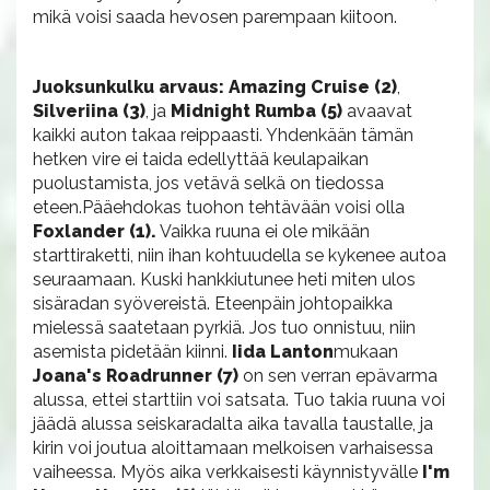
mikä voisi saada hevosen parempaan kiitoon.
Juoksunkulku arvaus: Amazing Cruise (2)
,
Silveriina (3)
, ja
Midnight Rumba (5)
avaavat
kaikki auton takaa reippaasti. Yhdenkään tämän
hetken vire ei taida edellyttää keulapaikan
puolustamista, jos vetävä selkä on tiedossa
eteen.Pääehdokas tuohon tehtävään voisi olla
Foxlander (1).
Vaikka ruuna ei ole mikään
starttiraketti, niin ihan kohtuudella se kykenee autoa
seuraamaan. Kuski hankkiutunee heti miten ulos
sisäradan syövereistä. Eteenpäin johtopaikka
mielessä saatetaan pyrkiä. Jos tuo onnistuu, niin
asemista pidetään kiinni.
Iida Lanton
mukaan
Joana's Roadrunner (7)
on sen verran epävarma
alussa, ettei starttiin voi satsata. Tuo takia ruuna voi
jäädä alussa seiskaradalta aika tavalla taustalle, ja
kirin voi joutua aloittamaan melkoisen varhaisessa
vaiheessa. Myös aika verkkaisesti käynnistyvälle
I'm