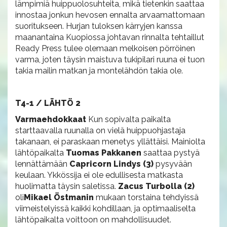
lämpimiä huippuolosuhteita, mikä tietenkin saattaa
innostaa jonkun hevosen ennalta arvaamattomaan
suoritukseen. Hurjan tuloksen kärryjen kanssa
maanantaina Kuopiossa johtavan rinnalta tehtaillut
Ready Press tulee olemaan melkoisen pörröinen
varma, joten täysin maistuva tukipilari ruuna ei tuon
takia mailin matkan ja montelähdön takia ole.
T4-1 / LÄHTÖ 2
Varmaehdokkaat
Kun sopivalta paikalta
starttaavalla ruunalla on vielä huippuohjastaja
takanaan, ei paraskaan menetys yllättäisi. Mainiolta
lähtöpaikalta
Tuomas Pakkanen
saattaa pystyä
lennättämään
Capricorn Lindys (3)
pysyvään
keulaan. Ykkössija ei ole edullisesta matkasta
huolimatta täysin saletissa.
Zacus Turbolla (2)
oli
Mikael Östmanin
mukaan torstaina tehdyissä
viimeistelyissä kaikki kohdillaan, ja optimaaliselta
lähtöpaikalta voittoon on mahdollisuudet.