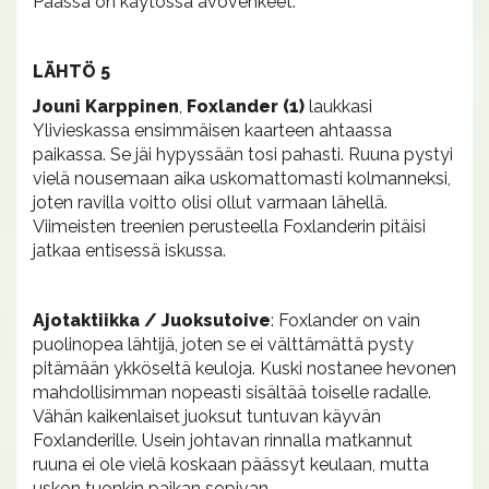
Päässä on käytössä avovehkeet.
LÄHTÖ 5
Jouni Karppinen
,
Foxlander (1)
laukkasi
Ylivieskassa ensimmäisen kaarteen ahtaassa
paikassa. Se jäi hypyssään tosi pahasti. Ruuna pystyi
vielä nousemaan aika uskomattomasti kolmanneksi,
joten ravilla voitto olisi ollut varmaan lähellä.
Viimeisten treenien perusteella Foxlanderin pitäisi
jatkaa entisessä iskussa.
Ajotaktiikka / Juoksutoive
: Foxlander on vain
puolinopea lähtijä, joten se ei välttämättä pysty
pitämään ykköseltä keuloja. Kuski nostanee hevonen
mahdollisimman nopeasti sisältää toiselle radalle.
Vähän kaikenlaiset juoksut tuntuvan käyvän
Foxlanderille. Usein johtavan rinnalla matkannut
ruuna ei ole vielä koskaan päässyt keulaan, mutta
uskon tuonkin paikan sopivan.