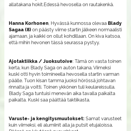
allatakana hokit.Edessä hevosella on rautakenkä.
Hanna Korhonen
, Hyvässä kunnossa olevaa
Blady
Sagaa (8)
on päästy viime startin jälkeen normaalisti
ajamaan, ja kaikki on ollut kohdillaan. On kiva katsoa,
että mihin hevonen tässä seurassa pystyy.
Ajotaktiikka / Juoksutoive
: Tämä on vasta toinen
kerta, kun Blady Saga on auton takana. Viimeksi
kuski otti hyvin toimineella hevosella startin varman
päälle. Tuon kisan tamma juoksi hörössä johtavan
rinnalta ja voitti. Toinen ykkönen tuli keulareissulla.
Blady Saga tuntuisi menevän aika tavalla paikalta
paikalta. Kuski saa päättää taktiikasta.
Varuste- ja kengitysmuutokset:
Samat varusteet
kuin viimeksi, eli alumiinit alla ja putsit etujaloissa.