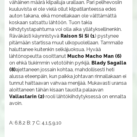
vähäinen määrä kilpailuja urallaan. Pari pelihevosiin
kuuluvista ei ole vielä ollut kilpatilanteessa edes
auton takana, eikä monellakaan ole välttämättä
koskaan satsattu lähtöön. Tuon takia
kiihdytystapahtuma voi olla aika yllätyksellinenkin.
Räväkästi käynnistyvä
Raison Si Si (1
) pystynee
pitämään startissa muut ulkopuolellaan. Tammalle
haluttanee kuitenkin selkäjuoksua. Hyvää
lähtönopeutta osoittanut
Mucho Macho Man (6)
on ehkä tiukimmin vetotöihin pyrkijä.
Blady Sagalla
(8)
ajettaneen jossain kohtaa, mahdollisesti heti
alussa eteenpäin, kun paikka johtavan rinnallakaan ei
tunnut haittaavan vahvaa menijää. Mukavasti uransa
aloittaneen tähän kisaan tauolta palaavan
Vallastarin (2)
rooli lähtökiihdytyksessä on ennalta
avoin.
A: 6,8,2 B: 7 C: 4,1,5,9,10