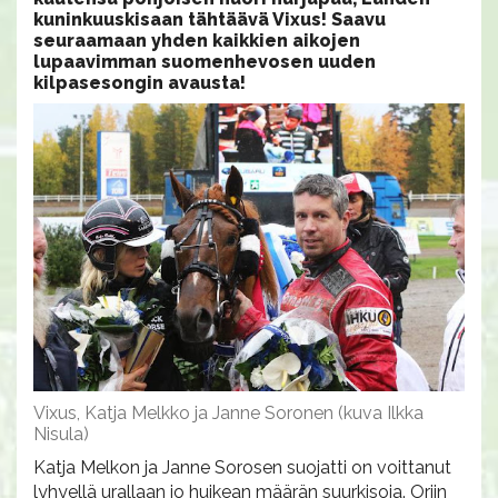
kuninkuuskisaan tähtäävä Vixus! Saavu
seuraamaan yhden kaikkien aikojen
lupaavimman suomenhevosen uuden
kilpasesongin avausta!
Vixus, Katja Melkko ja Janne Soronen (kuva Ilkka
Nisula)
Katja Melkon ja Janne Sorosen suojatti on voittanut
lyhyellä urallaan jo huikean määrän suurkisoja. Oriin