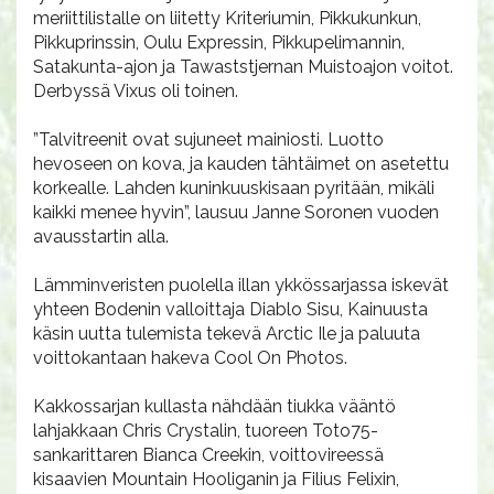
meriittilistalle on liitetty Kriteriumin, Pikkukunkun,
Pikkuprinssin, Oulu Expressin, Pikkupelimannin,
Satakunta-ajon ja Tawaststjernan Muistoajon voitot.
Derbyssä Vixus oli toinen.
”Talvitreenit ovat sujuneet mainiosti. Luotto
hevoseen on kova, ja kauden tähtäimet on asetettu
korkealle. Lahden kuninkuuskisaan pyritään, mikäli
kaikki menee hyvin”, lausuu Janne Soronen vuoden
avausstartin alla.
Lämminveristen puolella illan ykkössarjassa iskevät
yhteen Bodenin valloittaja Diablo Sisu, Kainuusta
käsin uutta tulemista tekevä Arctic Ile ja paluuta
voittokantaan hakeva Cool On Photos.
Kakkossarjan kullasta nähdään tiukka vääntö
lahjakkaan Chris Crystalin, tuoreen Toto75-
sankarittaren Bianca Creekin, voittovireessä
kisaavien Mountain Hooliganin ja Filius Felixin,