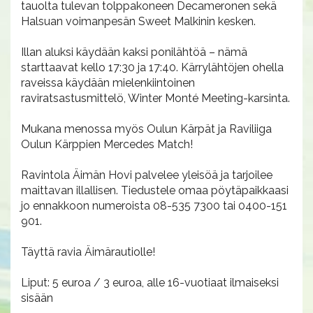
tauolta tulevan tolppakoneen Decameronen sekä
Halsuan voimanpesän Sweet Malkinin kesken.
Illan aluksi käydään kaksi ponilähtöä – nämä
starttaavat kello 17:30 ja 17:40. Kärrylähtöjen ohella
raveissa käydään mielenkiintoinen
raviratsastusmittelö, Winter Monté Meeting-karsinta.
Mukana menossa myös Oulun Kärpät ja Raviliiga
Oulun Kärppien Mercedes Match!
Ravintola Äimän Hovi palvelee yleisöä ja tarjoilee
maittavan illallisen. Tiedustele omaa pöytäpaikkaasi
jo ennakkoon numeroista 08-535 7300 tai 0400-151
901.
Täyttä ravia Äimärautiolle!
Liput: 5 euroa / 3 euroa, alle 16-vuotiaat ilmaiseksi
sisään