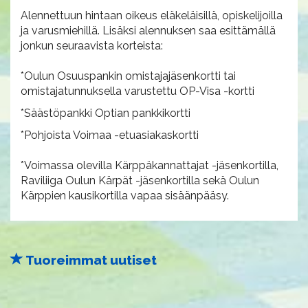
Alennettuun hintaan oikeus eläkeläisillä, opiskelijoilla
ja varusmiehillä. Lisäksi alennuksen saa esittämällä
jonkun seuraavista korteista:
*Oulun Osuuspankin omistajajäsenkortti tai
omistajatunnuksella varustettu OP-Visa -kortti
*Säästöpankki Optian pankkikortti
*Pohjoista Voimaa -etuasiakaskortti
*Voimassa olevilla Kärppäkannattajat -jäsenkortilla,
Raviliiga Oulun Kärpät -jäsenkortilla sekä Oulun
Kärppien kausikortilla vapaa sisäänpääsy.
Tuoreimmat uutiset