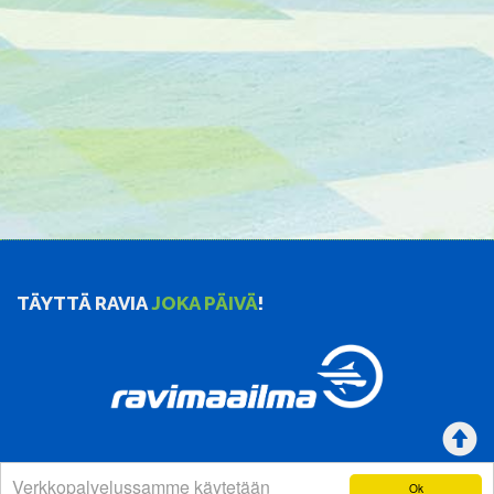
TÄYTTÄ RAVIA
JOKA PÄIVÄ
!
Verkkopalvelussamme käytetään
Ok