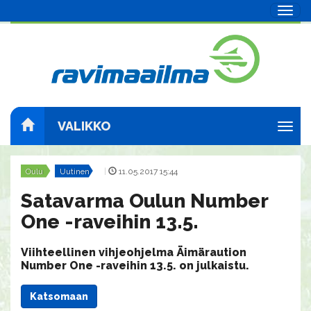
Navig
VALIKKO
Navig
Oulu
Uutinen
|
11.05.2017 15:44
Satavarma Oulun Number
One -raveihin 13.5.
Viihteellinen vihjeohjelma Äimäraution
Number One -raveihin 13.5. on julkaistu.
Katsomaan