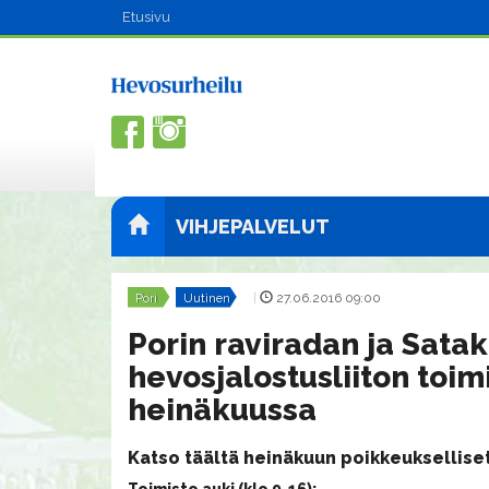
Etusivu
VIHJEPALVELUT
Pori
Uutinen
|
27.06.2016 09:00
Porin raviradan ja Sata
hevosjalostusliiton toim
heinäkuussa
​Katso täältä heinäkuun poikkeuksellise