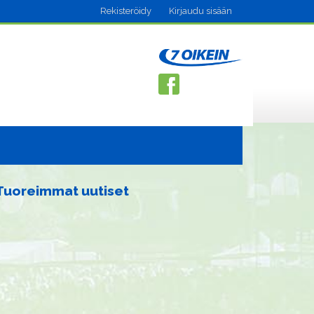
Rekisteröidy
Kirjaudu sisään
Tuoreimmat uutiset