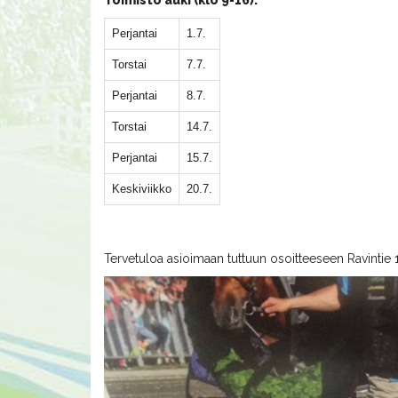
Toimisto auki (klo 9-16):
Perjantai
1.7.
Torstai
7.7.
Perjantai
8.7.
Torstai
14.7.
Perjantai
15.7.
Keskiviikko
20.7.
Tervetuloa asioimaan tuttuun osoitteeseen Ravintie 1