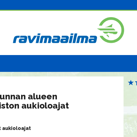
kunnan alueen
iston aukioloajat
t aukioloajat