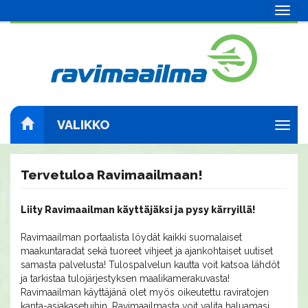
Navig
VALIKKO
Navig
Tervetuloa Ravimaailmaan!
Liity Ravimaailman käyttäjäksi ja pysy kärryillä!
Ravimaailman portaalista löydät kaikki suomalaiset
maakuntaradat sekä tuoreet vihjeet ja ajankohtaiset uutiset
samasta palvelusta! Tulospalvelun kautta voit katsoa lähdöt
ja tarkistaa tulojärjestyksen maalikamerakuvasta!
Ravimaailman käyttäjänä olet myös oikeutettu raviratojen
kanta-asiakasetuihin. Ravimaailmasta voit valita haluamasi