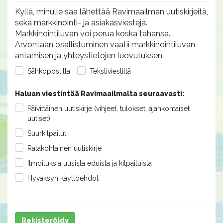
Kyllä, minulle saa lähettää Ravimaailman uutiskirjeitä,
sekä markkinointi- ja asiakasviestejä.
Markkinointiluvan voi perua koska tahansa.
Arvontaan osallistuminen vaatii markkinointiluvan
antamisen ja yhteystietojen luovutuksen.
Sähköpostilla
Tekstiviestillä
Haluan viestintää Ravimaailmalta seuraavasti:
Päivittäinen uutiskirje (vihjeet, tulokset, ajankohtaiset
uutiset)
Suurkilpailut
Ratakohtainen uutiskirje
Ilmoituksia uusista eduista ja kilpailuista
Hyväksyn käyttöehdot
Rekisteröidy