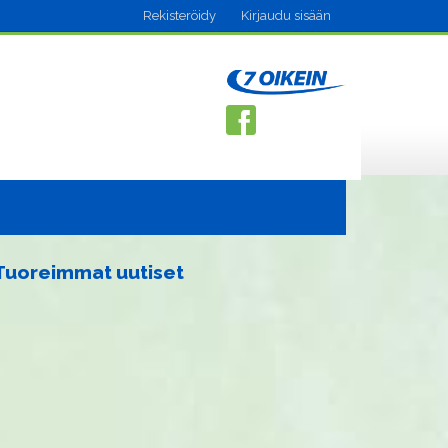
Rekisteröidy
Kirjaudu sisään
Tuoreimmat uutiset