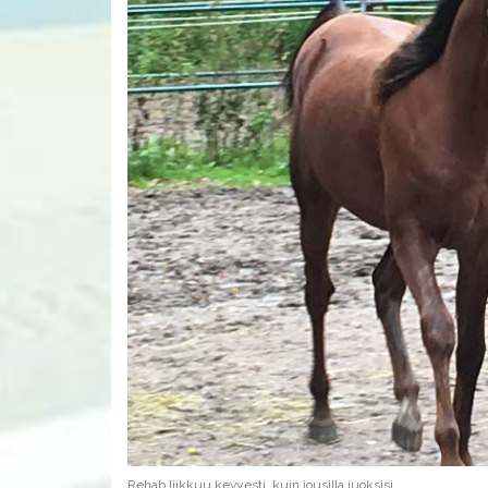
Rehab liikkuu kevyesti, kuin jousilla juoksisi.