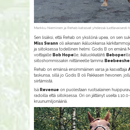
Markku Nieminen ja Rehab katsovat yhdessä luottavaisesti 
Sen lisäksi, että Rehab on yksilönä upea, on sen su
Miss Swann
oli aikanaan ikäluokkansa kärkitamm
ja siitoksessa todellinen helmi. Godis B on emänä M
voittajalle
Bob Hope
lle, ikäluokkatähti
Beboper
il
siitoshommissakin niittäneelle tamma
Beebeeshe
Rehab on emänsä ensimmäinen varsa ja kasvattaja
taskunsa, sillä jo Godis B oli Pakkasen hevonen, jolla
siirtämistä.
Isä
Revenue
on puolestaan ruotsalainen huippurav
radoilla että siitoksessa. Ori on jättänyt useita 1.10.0
kruunumiljonääriä.