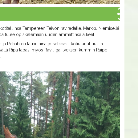
otitalliinsa Tampereen Teivon raviradalle. Markku Niemisellä
Ripa tulee opiskelemaan uuden ammattinsa alkeet.
ja Rehab oli lauantaina jo selkeästi kotiutunut uusiin
äivällä Ripa tapasi myös Raviliiga Ilveksen kummin Raipe
.