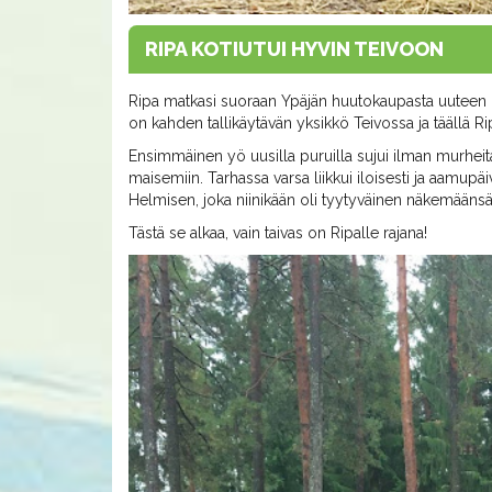
RIPA KOTIUTUI HYVIN TEIVOON
Ripa matkasi suoraan Ypäjän huutokaupasta uuteen k
on kahden tallikäytävän yksikkö Teivossa ja täällä 
Ensimmäinen yö uusilla puruilla sujui ilman murheita 
maisemiin. Tarhassa varsa liikkui iloisesti ja aamup
Helmisen, joka niinikään oli tyytyväinen näkemäänsä
Tästä se alkaa, vain taivas on Ripalle rajana!