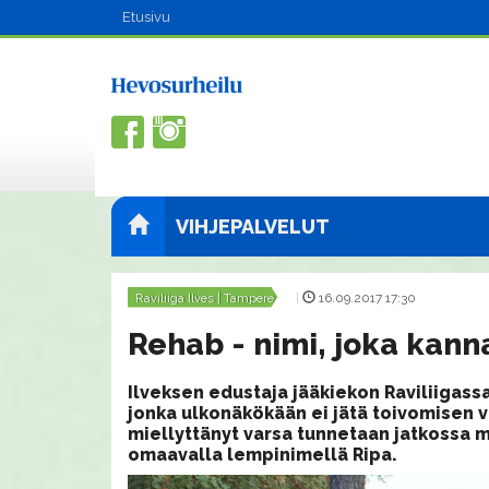
Etusivu
VIHJEPALVELUT
Raviliiga Ilves | Tampere
|
16.09.2017 17:30
Rehab - nimi, joka kann
Ilveksen edustaja jääkiekon Raviliigass
jonka ulkonäkökään ei jätä toivomisen 
miellyttänyt varsa tunnetaan jatkossa m
omaavalla lempinimellä Ripa.