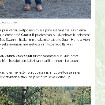
tulevaisuuteen.
kupuu vertailukelpoinen missä piireissä tahansa. Oriin emä
oja ja emänemä
Godis B
puolestaan oli kivenkova kilpatamma
iss Swannin lisäksi mm. kaksinkertaiselle Suur- Hollola Ajon
le sekä aikanaan menestystä niin kilparadoilla kuin
lle.
Ari-Pekka Pakkanen
tuntee tammasuvun kuin omat
 hän itse ajoi sen kaikki 143 starttia ennen siitokseen
uri, joka menestyi Euroopassa ja Yhdysvalloissa sekä
-ennätyksen alittanutta jälkeläistä sekä dollari- ja