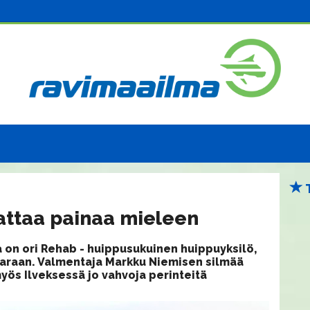
attaa painaa mieleen
a on ori Rehab - huippusukuinen huippuyksilö,
varaan. Valmentaja Markku Niemisen silmää
yös Ilveksessä jo vahvoja perinteitä