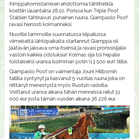
Kimppahomistamisen ehdottomia tähtihetkiä
koettiin lauantaina 28.10. Porissa kun Triple Poof
Stablen tähtiravuri, punainen ruuna, Giampaolo Poof
ravasi hienosti kolmanneksi.
Nuorille tammoille suunnatussa kilpailussa
viimeiseltä lähtöpaikalta startannut Giamppa oli
jäätävän jaksava oma itsensä ja ravasi pronssisijalle
vastoin kaikkia odotuksia! Kolmas sija toi hepalle
toistaiseksi uransa isoimman potin (13 500 eur) tilille.
Giampaolo Poof on valmentaja Jouni Hillbomin
tallilla syntynyt ja kasvanut 5 vuotias ruuna joka on
niittänyt menestystä myös Ruotsin radoilla.
Voittanut uransa aikana tähän mennessä reilut 51
000 eur josta tämän vuoden aikana 36 226 eur.