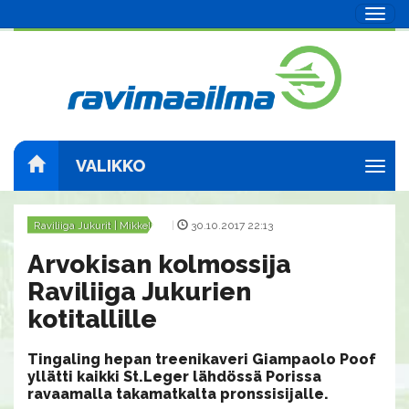
Navig
VALIKKO
Navig
Raviliiga Jukurit | Mikkeli
|
30.10.2017 22:13
Arvokisan kolmossija
Raviliiga Jukurien
kotitallille
Tingaling hepan treenikaveri Giampaolo Poof
yllätti kaikki St.Leger lähdössä Porissa
ravaamalla takamatkalta pronssisijalle.