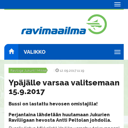
Navig
VALIKKO
Navig
Raviliiga Jukurit | Mikkeli
|
12.09.2017 11:19
Ypäjälle varsaa valitsemaan
15.9.2017
Bussi on lastattu hevosen omistajilla!
Perjantaina lähdetään huutamaan Jukurien
Raviliigaan hevosta Antti Peltolan johdolla.