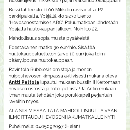
Bussikuljetus Mikkelistä Ypäjän varsahuutokauppaan!
Bussi lähtee klo 11:00 Mikkelin raviradalta, P2
parkkipaikalta. Ypäjällä klo 15:30 luento
"Hevosenostamisen ABC". Paluumatkaan lähdetään
Ypäjältä huutokaupan jälkeen. Noin klo 22,
Mahdollisuus sopia muista pysäkeistä!
Edestakainen matka 30 eur/hlö. Sisältää
huutokauppaluettelon (arvo 10 eur) joka toimii
pääsylippuna huutokauppaan.
Ravintola Bubblesin omistaja ja monen
huippuhevosen kimpassa aktiivisesti mukana oleva
Antti Peltola
lupautui mukaan bussiin!!! Kertomaan
hevosen ostosta ja toto-peleistä! Ja Antin mukaan
ilman muuta tehdään joku porukkapeli perjantain
raveihin myös.
ÄLÄ SIIS MISSAA TÄTÄ MAHDOLLISUUTTA VAAN
ILMOITTAUDU HEVOSENHAKUMATKALLE NYT!
Puhelimella: 0405092097 (Helen)