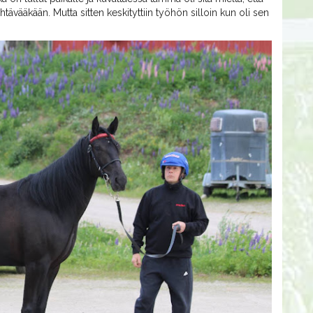
htävääkään. Mutta sitten keskityttiin työhön silloin kun oli sen