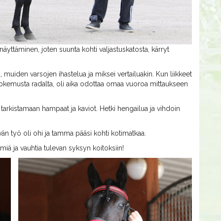
näyttäminen, joten suunta kohti valjastuskatosta, kärryt
muiden varsojen ihastelua ja miksei vertailuakin. Kun liikkeet
ä kokemusta radalta, oli aika odottaa omaa vuoroa mittaukseen
ä tarkistamaan hampaat ja kaviot. Hetki hengailua ja vihdoin
vän työ oli ohi ja tamma pääsi kohti kotimatkaa.
iä ja vauhtia tulevan syksyn koitoksiin!