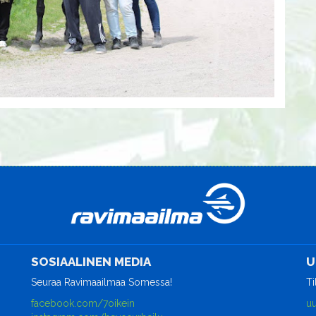
SOSIAALINEN MEDIA
U
Seuraa Ravimaailmaa Somessa!
Ti
facebook.com/7oikein
uu