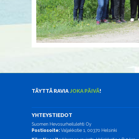
TÄYTTÄ RAVIA
JOKA PÄIVÄ
!
YHTEYSTIEDOT
Suomen Hevosurheilulehti Oy
Postiosoite:
Valjakkotie 1, 00370 Helsinki