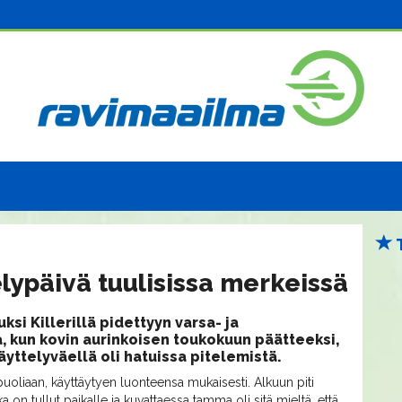
lypäivä tuulisissa merkeissä
ksi Killerillä pidettyyn varsa- ja
, kun kovin aurinkoisen toukokuun päätteeksi,
yttelyväellä oli hatuissa pitelemistä.
uoliaan, käyttäytyen luonteensa mukaisesti. Alkuun piti
 on tullut paikalle ja kuvattaessa tamma oli sitä mieltä, että