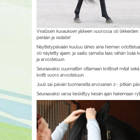
Virallisen kuvauksen jälkeen vuorossa oli liikkeiden 
perään ja radalle!
Näyttelypäivään kuuluu lähes aina hieman odottelua, 
oli näytetty ajaen, ja saatu samalla taas vähän lisä
ja arvosteluun.
Seuraavaksi suunnattiin ottamaan kriittiset mitat sek
koitti vuoro arvosteluun.
Juuli sai päivän tuomareilta arvosanan 2-, pitkän päi
Seuraavaksi varsa keskittyy kesän ajan hakemaan rytm