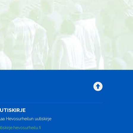
UTISKIRJE
laa Hevosurheilun uutiskirje
tiskirje.hevosurheilu.fi