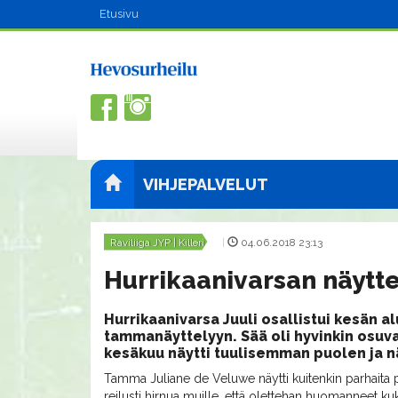
Etusivu
VIHJEPALVELUT
Raviliiga JYP | Killeri
|
04.06.2018 23:13
Hurrikaanivarsan näytte
Hurrikaanivarsa Juuli osallistui kesän alu
tammanäyttelyyn. Sää oli hyvinkin osuva
kesäkuu näytti tuulisemman puolen ja nä
Tamma Juliane de Veluwe näytti kuitenkin parhaita p
reilusti hirnua muille, että olettehan huomanneet kuka