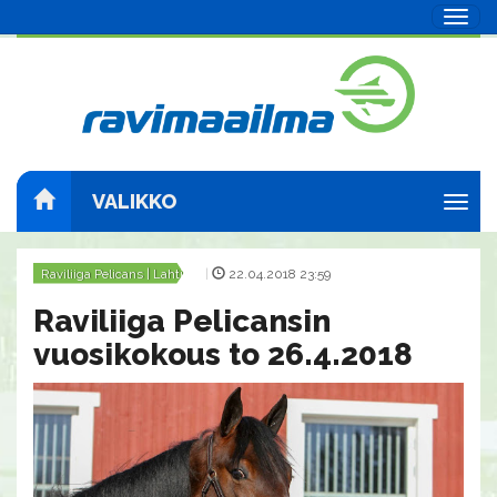
Navig
VALIKKO
Navig
Raviliiga Pelicans | Lahti
|
22.04.2018 23:59
Raviliiga Pelicansin
vuosikokous to 26.4.2018