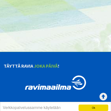
TÄYTTÄ RAVIA
JOKA PÄIVÄ
!
Verkkopalvelussamme käytetään
Ok
YHTEYSTIEDOT