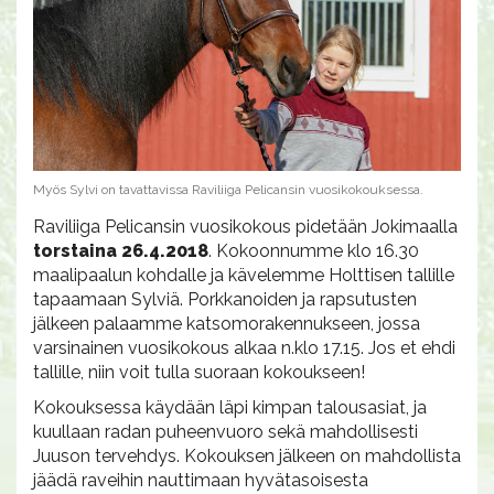
Myös Sylvi on tavattavissa Raviliiga Pelicansin vuosikokouksessa.
Raviliiga Pelicansin vuosikokous pidetään Jokimaalla
torstaina 26.4.2018
. Kokoonnumme klo 16.30
maalipaalun kohdalle ja kävelemme Holttisen tallille
tapaamaan Sylviä. Porkkanoiden ja rapsutusten
jälkeen palaamme katsomorakennukseen, jossa
varsinainen vuosikokous alkaa n.klo 17.15. Jos et ehdi
tallille, niin voit tulla suoraan kokoukseen!
Kokouksessa käydään läpi kimpan talousasiat, ja
kuullaan radan puheenvuoro sekä mahdollisesti
Juuson tervehdys. Kokouksen jälkeen on mahdollista
jäädä raveihin nauttimaan hyvätasoisesta