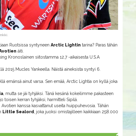
nkki.
iaan Ruotsissa syntyneen
Arctic Lightin
tarina? Paras tähän
 Avotien
äiti.
king Kronoslainen siitostamma 12,7 -aikaisesta U.S.A
lä 2015 Mucles Yankeella. Näistä aineksista syntyi 6.
lä emänsä ainut varsa. Sen emää, Arctic Lightia on kyllä joka
ia
, mutta se jäi tyhjäksi. Tänä kesänä kokeilimme pakasteen
o toisen kerran tyhjäksi, harmitteli Sipilä.
ka Avotien kanssa kasvattanut useita huippuhevosia. Tähän
en
Little Sealord
, joka juoksi omistajilleen kaikkiaan 258.000