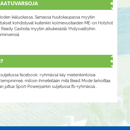
 LAATUVARSOJA
st Moden ikäluokassa. Samassa huutokaupassa myytiin
tukset kohdistuvat kuitenkin kolmevuotiaiden ME-ori Hotshot
Ready Cashista myytiin alkukesästä Yhdysvaltoihin.
minverisiä.
I?
a suljetussa facebook -ryhmässä käy mielenkiintoisia
 lempinimeä, milloin ihmetellään mitä Beast Mode tarkoittaa.
an juttua Sport-Powerparkin suljetussa fb-ryhmässä...