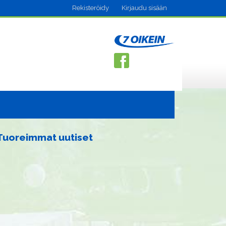
Rekisteröidy
Kirjaudu sisään
Tuoreimmat uutiset