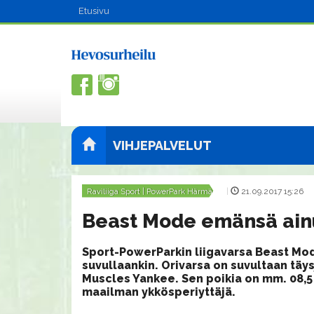
Etusivu
VIHJEPALVELUT
Raviliiga Sport | PowerPark Härmä
|
21.09.2017 15:26
Beast Mode emänsä ain
Sport-PowerParkin liigavarsa Beast Mod
suvullaankin. Orivarsa on suvultaan täy
Muscles Yankee. Sen poikia on mm. 08,5 -
maailman ykkösperiyttäjä.