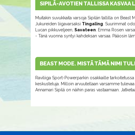
SIPILÄ-AVOTIEN TALLISSA KASVAA
Muitakin suvukkaita varsoja Sipilän tallilla on Bea
Jukureiden liigavarsaksi
Tingaling
. Suurimmat odo
Lucan pikkuveljeen,
Savateen
. Emma Rosen varsa 
- Tänä vuonna syntyi kahdeksan varsaa. Pääosin läm
BEAST MODE. MISTÄ TÄMÄ NIMI TUL
Raviliiga Sport-Powerparkin osakkaille tarkoitetuss
keskusteluja. Milloin arvuutellaan varsamme tulevaa
Annamari Sipilä on näihin paras vastaamaan. Jatketa