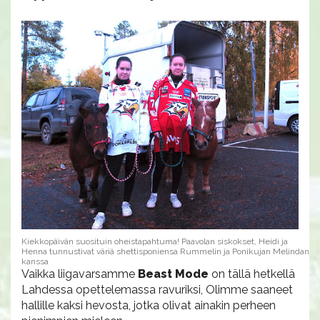
Kiekkopäivän suosituin oheistapahtuma! Paavolan siskokset, Heidi ja
Henna tunnustivat väriä shettisponiensa Rummelin ja Ponikujan Melindan
kanssa
Vaikka liigavarsamme
Beast Mode
on tällä hetkellä
Lahdessa opettelemassa ravuriksi, Olimme saaneet
hallille kaksi hevosta, jotka olivat ainakin perheen