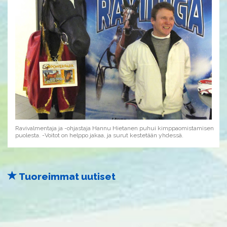
Ravivalmentaja ja -ohjastaja Hannu Hietanen puhui kimppaomistamisen
puolesta. -Voitot on helppo jakaa, ja surut kestetään yhdessä.
Tuoreimmat uutiset