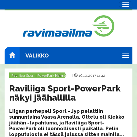
Navig
VALIKKO
Navig
Raviliiga Sport | PowerPark Härmä
|
16.10.2017 14:42
Raviliiga Sport-PowerPark
näkyi jäähallilla
Liigan perhepeli Sport - Jyp pelattiin
sunnuntaina Vaasa Arenalla. Ottelu oli Kiekko
jäähän -tapahtuma, ja Raviliiga Sport-
PowerPark oli luonnollisesti paikalla. Pelin
lopputulosta ei tässä jutussa sitten mainita...