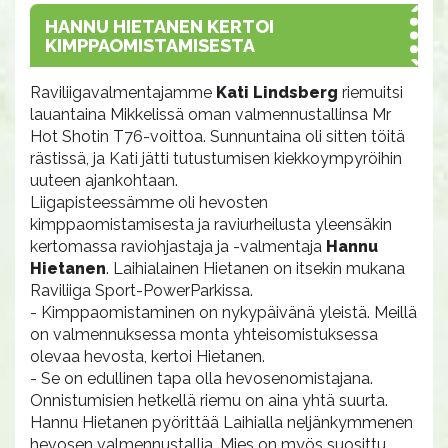
HANNU HIETANEN KERTOI
KIMPPAOMISTAMISESTA
Raviliigavalmentajamme
Kati Lindsberg
riemuitsi
lauantaina Mikkelissä oman valmennustallinsa Mr
Hot Shotin T76-voittoa. Sunnuntaina oli sitten töitä
rästissä, ja Kati jätti tutustumisen kiekkoympyröihin
uuteen ajankohtaan.
Liigapisteessämme oli hevosten
kimppaomistamisesta ja raviurheilusta yleensäkin
kertomassa raviohjastaja ja -valmentaja
Hannu
Hietanen
. Laihialainen Hietanen on itsekin mukana
Raviliiga Sport-PowerParkissa.
- Kimppaomistaminen on nykypäivänä yleistä. Meillä
on valmennuksessa monta yhteisomistuksessa
olevaa hevosta, kertoi Hietanen.
- Se on edullinen tapa olla hevosenomistajana.
Onnistumisien hetkellä riemu on aina yhtä suurta.
Hannu Hietanen pyörittää Laihialla neljänkymmenen
hevosen valmennustallia. Mies on myös suosittu