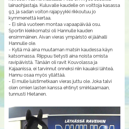
lainaohjastaja. Kuluvalle kaudelle on voittoja kasassa
93, ja sadan voiton rajapyykki rikkoutuu jo
kymmenettä kertaa.
- Ei siinä vuoteen montaa vapaapäivää osu.
Sportin kiekkomatsi oli Hannulle kauden
ensimmäinen. Aivan vieras ympäristö ei jäähalli
Hannulle ole.
- Kyllä mä aina muutaman matsin kaudessa käyn
katsomassa. Riippuu tietysti aina noista omista
ravipäivistä. Tänään oli ravit Kouvolassa ja
Kajaanissa, ei tarvinnut onneksi niin kauaksi lähteä.
Hannu osaa myös yllättää.
- Ei mulle luistimetkaan vieras juttu ole. Joka talvi
olen omien lasten kanssa ehtinyt smirklaamaan,
tunnusti Hietanen.