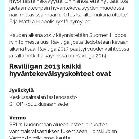
myönteistä näkyvyyttä. On hienoa, että nyt tätä iloa
jaetaan eteenpäin hyväntekeväisyyden muodossa
näin mittavissa määrin. Kiitos kaikille mukana olleille”,
Erja Mattila Hippolis ry:stä hymyilee.
Kauden aikana 2017 käynnistetään Suomen Hippos
ry:n toimesta uusi Raviliiga, josta tiedotetaan kevään
aikana lisää. Raviliiga 2013 päättyi vuodenvaihteessa
ja tällä hetkellä käynnissä on Raviliiga 2014.
Raviliigan 2013 kaikki
hyväntekeväisyyskohteet ovat
Jyväskylä
Keskussairaalan lastenosasto
STOP Koulukiusaamiselle
Vermo
SRL:n Uudenmaan alueen lasten ja nuorten
vammaisratsastuksen tukemiseen Lionsklubien
Vermo-toimikunnan kautta