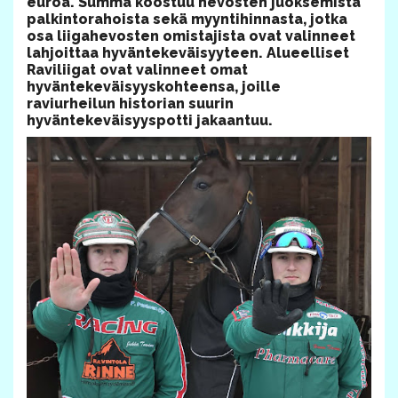
euroa. Summa koostuu hevosten juoksemista
palkintorahoista sekä myyntihinnasta, jotka
osa liigahevosten omistajista ovat valinneet
lahjoittaa hyväntekeväisyyteen. Alueelliset
Raviliigat ovat valinneet omat
hyväntekeväisyyskohteensa, joille
raviurheilun historian suurin
hyväntekeväisyyspotti jakaantuu.