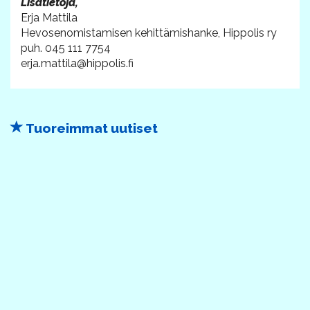
Lisätietoja,
Erja Mattila
Hevosenomistamisen kehittämishanke, Hippolis ry
puh. 045 111 7754
erja.mattila@hippolis.fi
Tuoreimmat uutiset