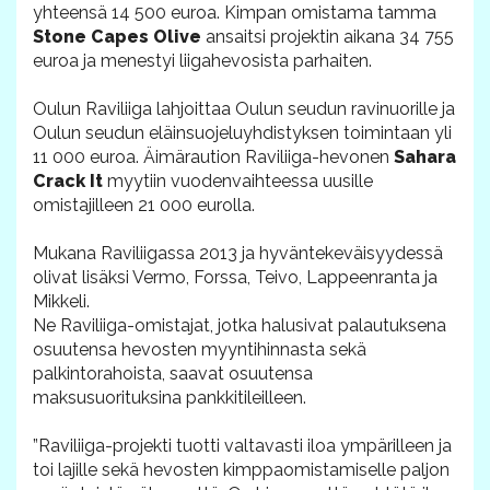
yhteensä 14 500 euroa. Kimpan omistama tamma
Stone Capes Olive
ansaitsi projektin aikana 34 755
euroa ja menestyi liigahevosista parhaiten.
Oulun Raviliiga lahjoittaa Oulun seudun ravinuorille ja
Oulun seudun eläinsuojeluyhdistyksen toimintaan yli
11 000 euroa. Äimäraution Raviliiga-hevonen
Sahara
Crack It
myytiin vuodenvaihteessa uusille
omistajilleen 21 000 eurolla.
Mukana Raviliigassa 2013 ja hyväntekeväisyydessä
olivat lisäksi Vermo, Forssa, Teivo, Lappeenranta ja
Mikkeli.
Ne Raviliiga-omistajat, jotka halusivat palautuksena
osuutensa hevosten myyntihinnasta sekä
palkintorahoista, saavat osuutensa
maksusuorituksina pankkitileilleen.
”Raviliiga-projekti tuotti valtavasti iloa ympärilleen ja
toi lajille sekä hevosten kimppaomistamiselle paljon