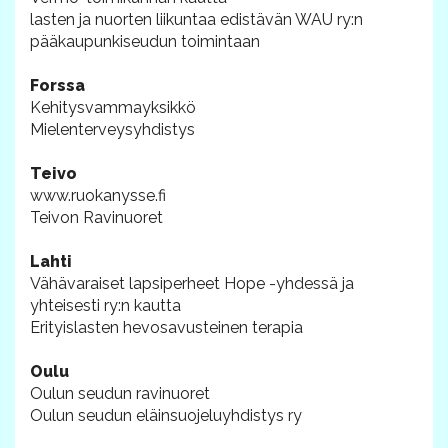
lasten ja nuorten liikuntaa edistävän WAU ry:n
pääkaupunkiseudun toimintaan
Forssa
Kehitysvammayksikkö
Mielenterveysyhdistys
Teivo
www.ruokanysse.fi
Teivon Ravinuoret
Lahti
Vähävaraiset lapsiperheet Hope -yhdessä ja
yhteisesti ry:n kautta
Erityislasten hevosavusteinen terapia
Oulu
Oulun seudun ravinuoret
Oulun seudun eläinsuojeluyhdistys ry