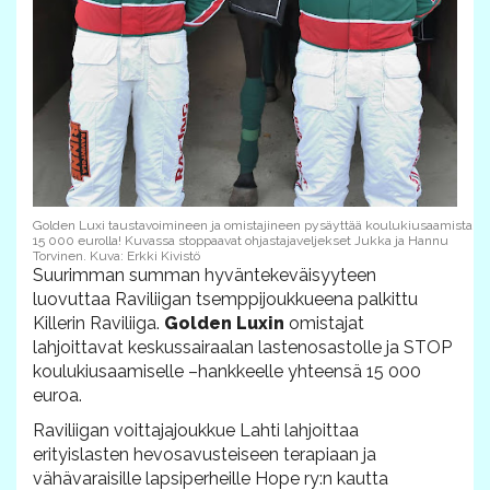
Golden Luxi taustavoimineen ja omistajineen pysäyttää koulukiusaamista
15 000 eurolla! Kuvassa stoppaavat ohjastajaveljekset Jukka ja Hannu
Torvinen. Kuva: Erkki Kivistö
Suurimman summan hyväntekeväisyyteen
luovuttaa Raviliigan tsemppijoukkueena palkittu
Killerin Raviliiga.
Golden Luxin
omistajat
lahjoittavat keskussairaalan lastenosastolle ja STOP
koulukiusaamiselle –hankkeelle yhteensä 15 000
euroa.
Raviliigan voittajajoukkue Lahti lahjoittaa
erityislasten hevosavusteiseen terapiaan ja
vähävaraisille lapsiperheille Hope ry:n kautta