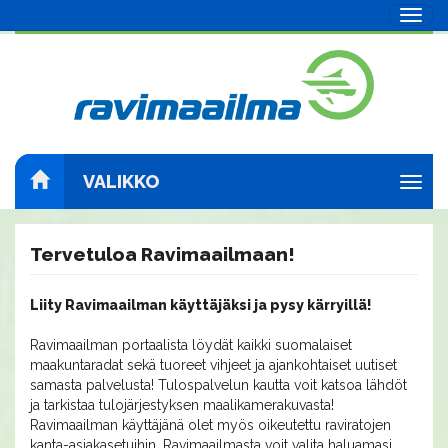
Navig
VALIKKO
Navig
Tervetuloa Ravimaailmaan!
Liity Ravimaailman käyttäjäksi ja pysy kärryillä!
Ravimaailman portaalista löydät kaikki suomalaiset
maakuntaradat sekä tuoreet vihjeet ja ajankohtaiset uutiset
samasta palvelusta! Tulospalvelun kautta voit katsoa lähdöt
ja tarkistaa tulojärjestyksen maalikamerakuvasta!
Ravimaailman käyttäjänä olet myös oikeutettu raviratojen
kanta-asiakasetuihin. Ravimaailmasta voit valita haluamasi