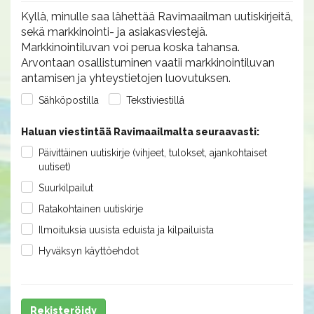
Kyllä, minulle saa lähettää Ravimaailman uutiskirjeitä,
sekä markkinointi- ja asiakasviestejä.
Markkinointiluvan voi perua koska tahansa.
Arvontaan osallistuminen vaatii markkinointiluvan
antamisen ja yhteystietojen luovutuksen.
Sähköpostilla
Tekstiviestillä
Haluan viestintää Ravimaailmalta seuraavasti:
Päivittäinen uutiskirje (vihjeet, tulokset, ajankohtaiset
uutiset)
Suurkilpailut
Ratakohtainen uutiskirje
Ilmoituksia uusista eduista ja kilpailuista
Hyväksyn käyttöehdot
Rekisteröidy