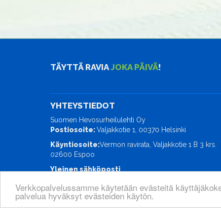
TÄYTTÄ RAVIA
JOKA PÄIVÄ
!
YHTEYSTIEDOT
Suomen Hevosurheilulehti Oy
Postiosoite:
Valjakkotie 1, 00370 Helsinki
Käyntiosoite:
Vermon ravirata, Valjakkotie 1 B 3 krs.
02600 Espoo
Yleinen sähköposti
ravimaailma@hevosurheilu.fi
Verkkopalvelussamme käytetään evästeitä käyttäjäkok
palvelua hyväksyt evästeiden käytön.
© Suomen Hevosurheilulehti Oy
| Toiminnanohjausjä