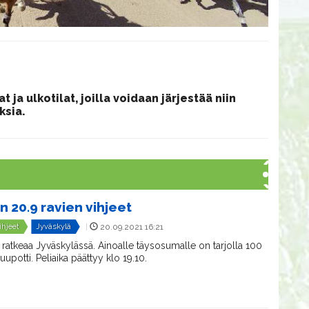
 ja ulkotilat, joilla voidaan järjestää niin
ksia.
n 20.9 ravien vihjeet
ihjeet
Jyväskylä
|
20.09.2021 16:21
vi ratkeaa Jyväskylässä. Ainoalle täysosumalle on tarjolla 100
upotti. Peliaika päättyy klo 19.10.