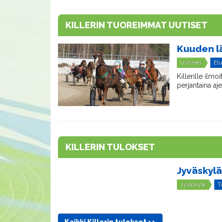
KILLERIN TUOREIMMAT UUTISET
Kuuden lä
Uutinen
Et
Killerille ilm
perjantaina aj
KILLERIN TULOKSET
Jyväskylä
Jyväskylä
T
Kaikki Killerin tulokset >>