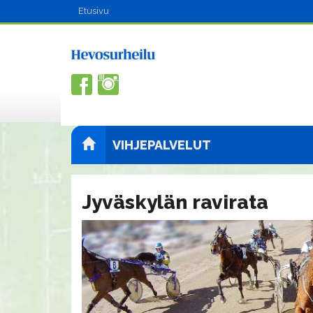
Etusivu
VIHJEPALVELUT
Jyväskylän ravirata