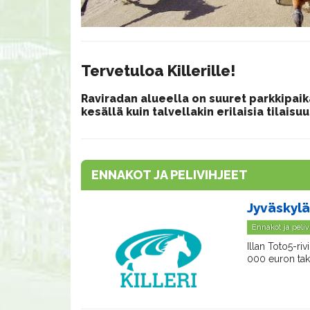
Tervetuloa Killerille!
Raviradan alueella on suuret parkkipaikat
kesällä kuin talvellakin erilaisia tilaisuu
ENNAKOT JA PELIVIHJEET
Jyväskylä
Ennakot ja peliv
Illan Toto5-ri
000 euron taku