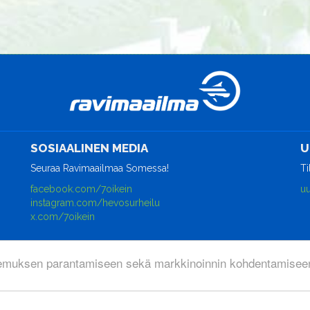
SOSIAALINEN MEDIA
U
Seuraa Ravimaailmaa Somessa!
Ti
facebook.com/7oikein
uu
instagram.com/hevosurheilu
x.com/7oikein
emuksen parantamiseen sekä markkinoinnin kohdentamiseen
rjestelmä
WisePlatform
powered by
WiseNetwork