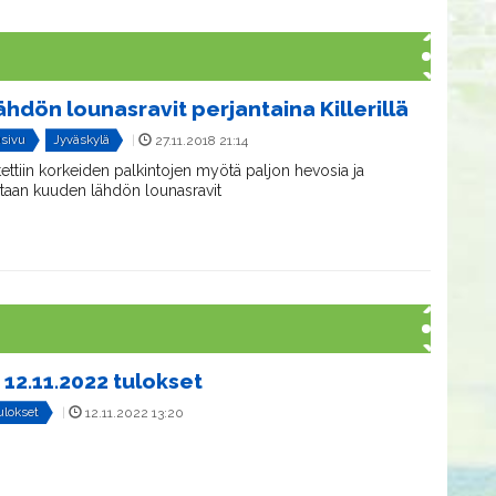
hdön lounasravit perjantaina Killerillä
usivu
Jyväskylä
|
27.11.2018 21:14
oitettiin korkeiden palkintojen myötä paljon hevosia ja
etaan kuuden lähdön lounasravit
 12.11.2022 tulokset
ulokset
|
12.11.2022 13:20