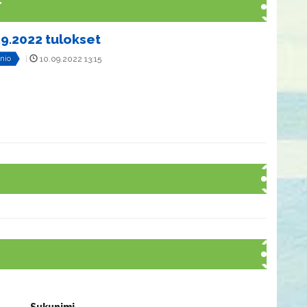
T
.9.2022 tulokset
rnio
|
10.09.2022 13:15
Sukunimi