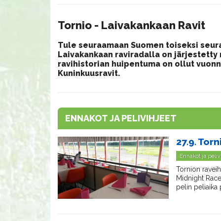
Tornio - Laivakankaan Ravit
​Tule seuraamaan Suomen toiseksi seura
Laivakankaan raviradalla on järjestetty 
ravihistorian huipentuma on ollut vuonn
Kuninkuusravit.
ENNAKOT JA PELIVIHJEET
27.9. Torn
Ennakot ja peliv
Tornion raveih
Midnight Race
pelin peliaika 