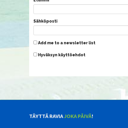
Sähköposti
Add me to a newsletter list
Hyväksyn käyttöehdot
TÄYTTÄ RAVIA
JOKA PÄIVÄ
!