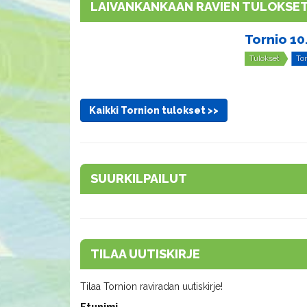
LAIVANKANKAAN RAVIEN TULOKSE
Tornio 10
Tulokset
To
Kaikki Tornion tulokset >>
SUURKILPAILUT
TILAA UUTISKIRJE
Tilaa Tornion raviradan uutiskirje!
Etunimi