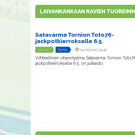
LAIVANKANKAAN RAVIEN TUOREIM
Satavarma Tornion Toto76-
jackpotkierrokselle 6.5.
Uutinen
Tornio
|
04.05.2017 15:47
Viihteellinen vihjeohjelma Satavarma Tornion Toto7
jackpotkierrokselle 6.5. on julkaistu