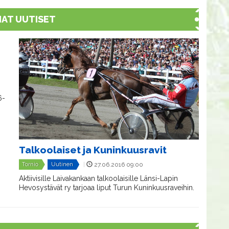
MAT UUTISET
6-
Talkoolaiset ja Kuninkuusravit
Tornio
Uutinen
|
27.06.2016 09:00
​Aktiivisille Laivakankaan talkoolaisille Länsi-Lapin
Hevosystävät ry tarjoaa liput Turun Kuninkuusraveihin.