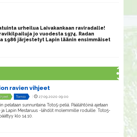
tuinta urheilua Laivakankaan raviradalle!
ravikilpailuja jo vuodesta 1974. Radan
a 1986 järjestetyt Lapin läänin ensimmäiset
ion ravien vihjeet
ihjeet
Tornio
|
27.09.2020 09:00
in pelataan sunnuntaina Toto5-peliä. Päälähtöinä ajetaan
 ja Lapin Mestaruus -lähdöt molemmille roduille. Toto5-
päättyy klo 14.10.