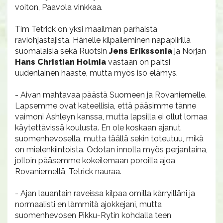
voiton, Paavola vinkkaa.
Tim Tetrick on yksi maailman parhaista
raviohjastajista. Hänelle kilpaileminen napapiirillä
suomalaisia sekä Ruotsin
Jens Erikssonia
ja Norjan
Hans Christian Holmia
vastaan on paitsi
uudenlainen haaste, mutta myös iso elämys.
- Aivan mahtavaa päästä Suomeen ja Rovaniemelle.
Lapsemme ovat kateellisia, että pääsimme tänne
vaimoni Ashleyn kanssa, mutta lapsilla ei ollut lomaa
käytettävissä koulusta. En ole koskaan ajanut
suomenhevosella, mutta täällä sekin toteutuu, mikä
on mielenkiintoista. Odotan innolla myös perjantaina,
jolloin pääsemme kokeilemaan poroilla ajoa
Rovaniemellä, Tetrick nauraa.
- Ajan lauantain raveissa kilpaa omilla kärryilläni ja
normaalisti en lämmitä ajokkejani, mutta
suomenhevosen Pikku-Rytin kohdalla teen