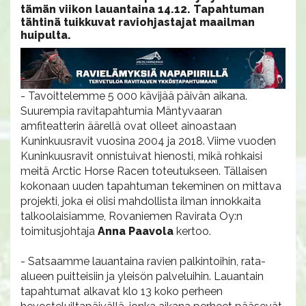
tämän viikon lauantaina 14.12. Tapahtuman
tähtinä tuikkuvat raviohjastajat maailman
huipulta.
- Tavoittelemme 5 000 kävijää päivän aikana.
Suurempia ravitapahtumia Mäntyvaaran
amfiteatterin äärellä ovat olleet ainoastaan
Kuninkuusravit vuosina 2004 ja 2018. Viime vuoden
Kuninkuusravit onnistuivat hienosti, mikä rohkaisi
meitä Arctic Horse Racen toteutukseen. Tällaisen
kokonaan uuden tapahtuman tekeminen on mittava
projekti, joka ei olisi mahdollista ilman innokkaita
talkoolaisiamme, Rovaniemen Ravirata Oy:n
toimitusjohtaja
Anna Paavola
kertoo.
- Satsaamme lauantaina ravien palkintoihin, rata-
alueen puitteisiin ja yleisön palveluihin. Lauantain
tapahtumat alkavat klo 13 koko perheen