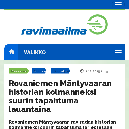
Navig
VALIKKO
Navig
Rovaniemi
Uutinen
Suurkilpailut
|
11.12.2019 11:55
Rovaniemen Mäntyvaaran
historian kolmanneksi
suurin tapahtuma
lauantaina
Rovaniemen Mäntyvaaran raviradan historian
kolmanneksi suurin tapahtuma järjestetään