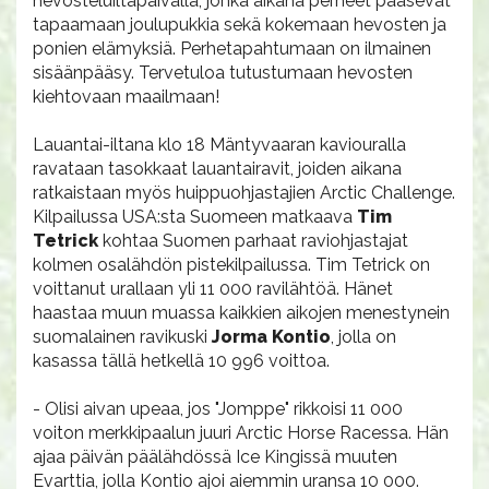
hevosteluiltapäivällä, jonka aikana perheet pääsevät
tapaamaan joulupukkia sekä kokemaan hevosten ja
ponien elämyksiä. Perhetapahtumaan on ilmainen
sisäänpääsy. Tervetuloa tutustumaan hevosten
kiehtovaan maailmaan!
Lauantai-iltana klo 18 Mäntyvaaran kaviouralla
ravataan tasokkaat lauantairavit, joiden aikana
ratkaistaan myös huippuohjastajien Arctic Challenge.
Kilpailussa USA:sta Suomeen matkaava
Tim
Tetrick
kohtaa Suomen parhaat raviohjastajat
kolmen osalähdön pistekilpailussa. Tim Tetrick on
voittanut urallaan yli 11 000 ravilähtöä. Hänet
haastaa muun muassa kaikkien aikojen menestynein
suomalainen ravikuski
Jorma Kontio
, jolla on
kasassa tällä hetkellä 10 996 voittoa.
- Olisi aivan upeaa, jos "Jomppe" rikkoisi 11 000
voiton merkkipaalun juuri Arctic Horse Racessa. Hän
ajaa päivän päälähdössä Ice Kingissä muuten
Evarttia, jolla Kontio ajoi aiemmin uransa 10 000.