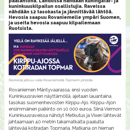
päälähtönä. Lähdössä nähdään kuningatar- ja
kuninkuuskilpailun osallistujia. Raveissa
nähdään 12 tasokasta ja jännittävää lähtöä.
Hevosia saapuu Rovaniemelle ympäri Suomen,
ja useita hevosia saapuu kilpailemaan
Ruotsista.
Ravikesä jatkuu vielä Rovaniemellä Topmarin johdolla.
Rovaniemen Mäntyvaarassa, ensi vuoden
Kuninkuusravien näyttämöllä, ajetaan lauantaina
tasokas suomenhevosten Kirppu-Ajo. Kirppu-Ajon
ensimmäinen palkinto on 10 000 euroa. Siinä Vermon
Kuninkuusraveissa nähdyt Metkutus ja Vixen lähtevät
jahtaamaan 40 metrin takamatkalta paalulta
lähtevää kotiradan Topmaria. Matkana on hieman