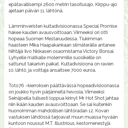
epätavallisempi 2600 metrin tasoitusajo. Kirppu-ajo
ajetaan päivän 11. lähtönä.
Lämminveristen kultadivisioonassa Special Promise
hakee kauden avausvoittoaan. Viimeeksi ori otti
hopeaa Suomen Mestaruudessa. Tiukimman
haasteen Mika Haapakankaan silmäterälle antanee
hiihtäjä Iivo Niskasen osaomistama Victory Bonsai.
Lyhyelle matkalle molemmille suosikeille on
sattunut takarivin paikat. Kultadivisioona on ravien
10. lähtö, ja voittaja ansaitsee 7000 euroa.
Toto76 –kierroksen päättävässä hopeadivisioonassa
on joukko hyvin pärjänneitä hevosia. Viimeeksi
Seinäjoella tulisesti loppua kirinyt Mr Hot Shot jahtaa
niin ikään kauden avausvoittoaan. Se sai kuitenkin
huonoimman mahdollisen lähtöradan 12. Kovan
vastuksen lähdössä tarjoavat muun muassa hyvään
kuntoon noussut M.T. Illustrious, kestomenestyjä