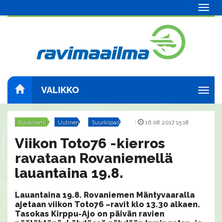
Navig
VALIKKO
Navig
Rovaniemi
Uutinen
Suurkilpailut
|
16.08.2017 15:18
Viikon Toto76 -kierros
ravataan Rovaniemellä
lauantaina 19.8.
Lauantaina 19.8. Rovaniemen Mäntyvaaralla
ajetaan viikon Toto76 –ravit klo 13.30 alkaen.
Tasokas Kirppu-Ajo on päivän ravien