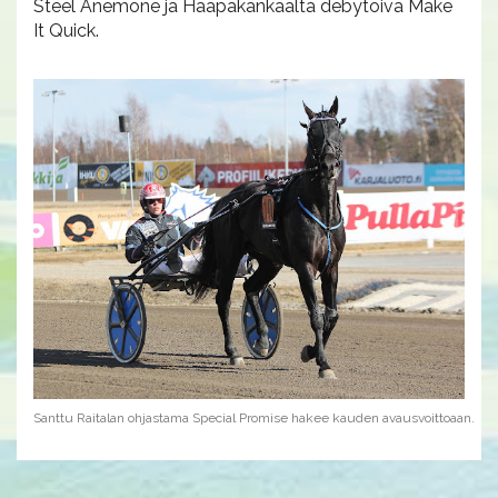
Steel Anemone ja Haapakankaalta debytoiva Make
It Quick.
Santtu Raitalan ohjastama Special Promise hakee kauden avausvoittoaan.