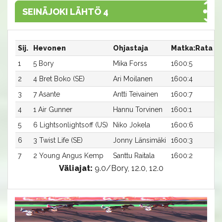
SEINÄJOKI LÄHTÖ 4
Sij.
Hevonen
Ohjastaja
Matka:Rata
A
1
5 Bory
Mika Forss
1600:5
1
2
4 Bret Boko (SE)
Ari Moilanen
1600:4
1
3
7 Asante
Antti Teivainen
1600:7
1
4
1 Air Gunner
Hannu Torvinen
1600:1
1
5
6 Lightsonlightsoff (US)
Niko Jokela
1600:6
1
6
3 Twist Life (SE)
Jonny Länsimäki
1600:3
1
7
2 Young Angus Kemp
Santtu Raitala
1600:2
1
Väliajat:
9.0/Bory, 12.0, 12.0