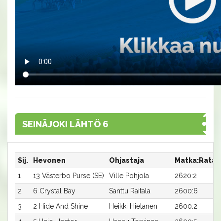
SEINÄJOKI LÄHTÖ 6
Sij.
Hevonen
Ohjastaja
Matka:Rata
1
13 Västerbo Purse (SE)
Ville Pohjola
2620:2
2
6 Crystal Bay
Santtu Raitala
2600:6
3
2 Hide And Shine
Heikki Hietanen
2600:2