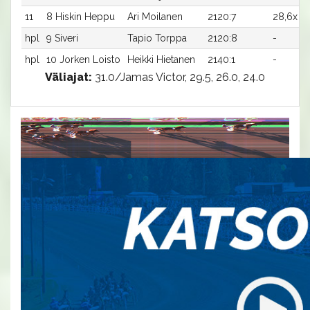
11
8 Hiskin Heppu
Ari Moilanen
2120:7
28,6x
hpl
9 Siveri
Tapio Torppa
2120:8
-
hpl
10 Jorken Loisto
Heikki Hietanen
2140:1
-
Väliajat:
31.0/Jamas Victor, 29.5, 26.0, 24.0