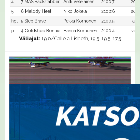
4
7 MAS Backstabber
Antti Veteläinen
2100:7
20,0
5
6 Melody Heel
Niko Jokela
2100:6
20,0
hpl
5 Step Brave
Pekka Korhonen
2100:5
-a
p
4 Goldshoe Bonnie
Hanna Korhonen
2100:4
-a
Väliajat:
19.0/Callela Lisbeth, 19.5, 19.5, 17.5