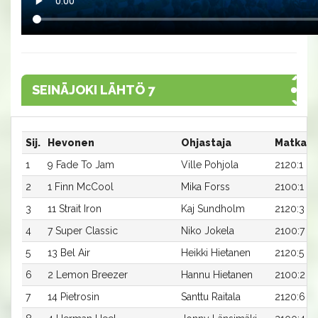
SEINÄJOKI LÄHTÖ 7
Sij.
Hevonen
Ohjastaja
Matka:R
1
9 Fade To Jam
Ville Pohjola
2120:1
2
1 Finn McCool
Mika Forss
2100:1
3
11 Strait Iron
Kaj Sundholm
2120:3
4
7 Super Classic
Niko Jokela
2100:7
5
13 Bel Air
Heikki Hietanen
2120:5
6
2 Lemon Breezer
Hannu Hietanen
2100:2
7
14 Pietrosin
Santtu Raitala
2120:6