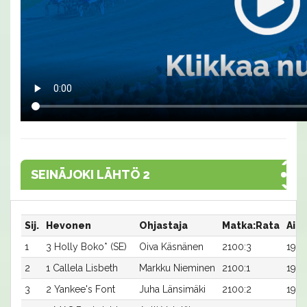
SEINÄJOKI LÄHTÖ 2
Sij.
Hevonen
Ohjastaja
Matka:Rata
Aika
1
3 Holly Boko* (SE)
Oiva Käsnänen
2100:3
19,0
2
1 Callela Lisbeth
Markku Nieminen
2100:1
19,0
3
2 Yankee's Font
Juha Länsimäki
2100:2
19,4