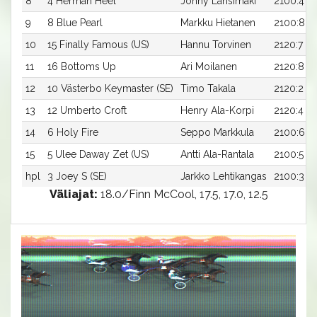
8
4 Herman Heel
Jonny Länsimäki
2100:4
9
8 Blue Pearl
Markku Hietanen
2100:8
10
15 Finally Famous (US)
Hannu Torvinen
2120:7
11
16 Bottoms Up
Ari Moilanen
2120:8
12
10 Västerbo Keymaster (SE)
Timo Takala
2120:2
13
12 Umberto Croft
Henry Ala-Korpi
2120:4
14
6 Holy Fire
Seppo Markkula
2100:6
15
5 Ulee Daway Zet (US)
Antti Ala-Rantala
2100:5
hpl
3 Joey S (SE)
Jarkko Lehtikangas
2100:3
Väliajat:
18.0/Finn McCool, 17.5, 17.0, 12.5