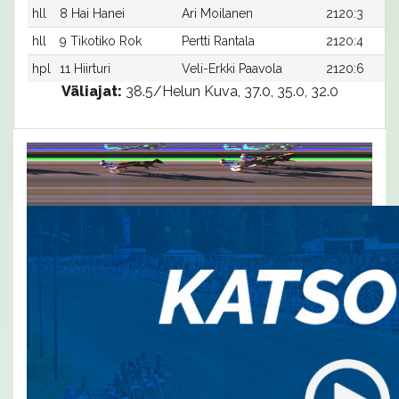
hll
8 Hai Hanei
Ari Moilanen
2120:3
hll
9 Tikotiko Rok
Pertti Rantala
2120:4
hpl
11 Hiirturi
Veli-Erkki Paavola
2120:6
Väliajat:
38.5/Helun Kuva, 37.0, 35.0, 32.0