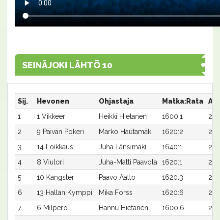
SEINÄJOKI LÄHTÖ 10
Sij.
Hevonen
Ohjastaja
Matka:Rata
Aik
1
1 Vikkeer
Heikki Hietanen
1600:1
28,
2
9 Päivän Pokeri
Marko Hautamäki
1620:2
27,7
3
14 Loikkaus
Juha Länsimäki
1640:1
26,
4
8 Viulori
Juha-Matti Paavola
1620:1
27,
5
10 Kangster
Paavo Aalto
1620:3
27,
6
13 Hallan Kymppi
Mika Forss
1620:6
27,
7
6 Milpero
Hannu Hietanen
1600:6
29,