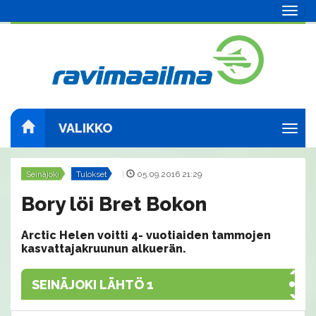
Navig
VALIKKO
Navig
Seinäjoki
Tulokset
|
05.09.2016 21:29
Bory löi Bret Bokon
Arctic Helen voitti 4- vuotiaiden tammojen
kasvattajakruunun alkuerän.
SEINÄJOKI LÄHTÖ 1