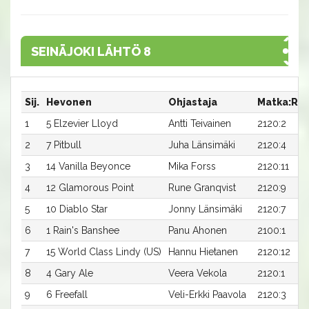
SEINÄJOKI LÄHTÖ 8
Sij.
Hevonen
Ohjastaja
Matka:Ra
1
5 Elzevier Lloyd
Antti Teivainen
2120:2
2
7 Pitbull
Juha Länsimäki
2120:4
3
14 Vanilla Beyonce
Mika Forss
2120:11
4
12 Glamorous Point
Rune Granqvist
2120:9
5
10 Diablo Star
Jonny Länsimäki
2120:7
6
1 Rain's Banshee
Panu Ahonen
2100:1
7
15 World Class Lindy (US)
Hannu Hietanen
2120:12
8
4 Gary Ale
Veera Vekola
2120:1
9
6 Freefall
Veli-Erkki Paavola
2120:3