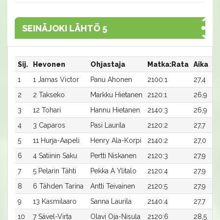
SEINÄJOKI LÄHTÖ 5
Sij.
Hevonen
Ohjastaja
Matka:Rata
Aika
P
1
1 Jamas Victor
Panu Ahonen
2100:1
27,4
1
2
2 Takseko
Markku Hietanen
2120:1
26,9
3
12 Tohari
Hannu Hietanen
2140:3
26,9
4
3 Caparos
Pasi Laurila
2120:2
27,7
5
11 Hurja-Aapeli
Henry Ala-Korpi
2140:2
27,0
1
6
4 Satiinin Saku
Pertti Niskanen
2120:3
27,9
1
7
5 Pelarin Tähti
Pekka A Ylitalo
2120:4
27,9
1
8
6 Tähden Tarina
Antti Teivainen
2120:5
27,9
9
13 Kasmilaaro
Sanna Laurila
2140:4
27,7
10
7 Sävel-Virta
Olavi Oja-Nisula
2120:6
28,5