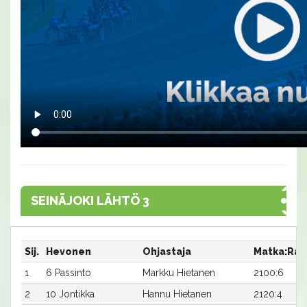
SEINÄJOKI LÄHTÖ 3
Sij.
Hevonen
Ohjastaja
Matka:Rat
1
6 Passinto
Markku Hietanen
2100:6
2
10 Jontikka
Hannu Hietanen
2120:4