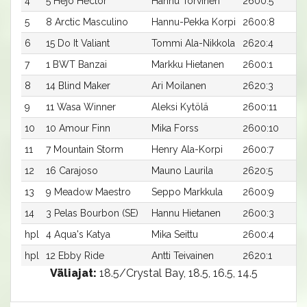
4
5 Hejo Hector
Hannu Torvinen
2600:5
5
8 Arctic Masculino
Hannu-Pekka Korpi
2600:8
6
15 Do It Valiant
Tommi Ala-Nikkola
2620:4
7
1 BWT Banzai
Markku Hietanen
2600:1
8
14 Blind Maker
Ari Moilanen
2620:3
9
11 Wasa Winner
Aleksi Kytölä
2600:11
10
10 Amour Finn
Mika Forss
2600:10
11
7 Mountain Storm
Henry Ala-Korpi
2600:7
12
16 Carajoso
Mauno Laurila
2620:5
13
9 Meadow Maestro
Seppo Markkula
2600:9
14
3 Pelas Bourbon (SE)
Hannu Hietanen
2600:3
hpl
4 Aqua's Katya
Mika Seittu
2600:4
hpl
12 Ebby Ride
Antti Teivainen
2620:1
Väliajat:
18.5/Crystal Bay, 18.5, 16.5, 14.5