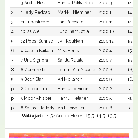
1
3 Arctic Helen
Hannu-Pekka Korpi
2100:3
14,6a
2
1 Lady Redcap
Markku Nieminen
2100:1
14,6a
3
11 Tribestream
Jani Peräsalo
2100:11
14,8a
4
10 Isa Ale
Juho Ihamuotila
2100:10
14,9a
5
12 Pops' Sunrise
Jyri Koukkari
2100:12
15,2a
6
4 Callela Kailash
Mika Forss
2100:4
15,5a
7
7 Una Signora
Santtu Raitala
2100:7
15,7a
8
6 Zumurella
Tommi Ala-Nikkola
2100:6
16,0a
9
9 Bean Star
Ari Moilanen
2100:9
16,4a
p
2 Golden Luxi
Hannu Torvinen
2100:2
-a
p
5 Moonwhisper
Hannu Hietanen
2100:5
-a
p
8 Sahara Hotlady
Antti Teivainen
2100:8
-a
Väliajat:
14.5/Arctic Helen, 15.5, 14.5, 13.5