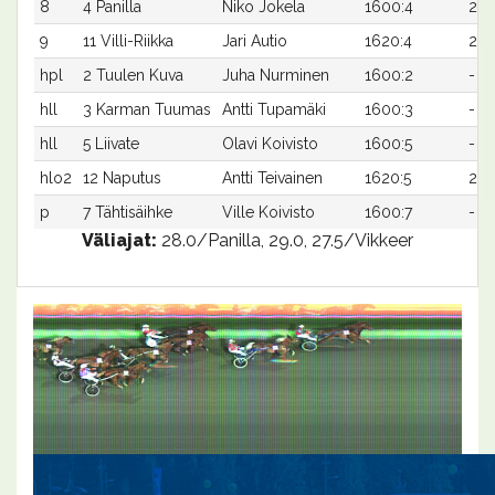
8
4 Panilla
Niko Jokela
1600:4
29,
9
11 Villi-Riikka
Jari Autio
1620:4
29,
hpl
2 Tuulen Kuva
Juha Nurminen
1600:2
-
hll
3 Karman Tuumas
Antti Tupamäki
1600:3
-
hll
5 Liivate
Olavi Koivisto
1600:5
-
hlo2
12 Naputus
Antti Teivainen
1620:5
27,5
p
7 Tähtisäihke
Ville Koivisto
1600:7
-
Väliajat:
28.0/Panilla, 29.0, 27.5/Vikkeer