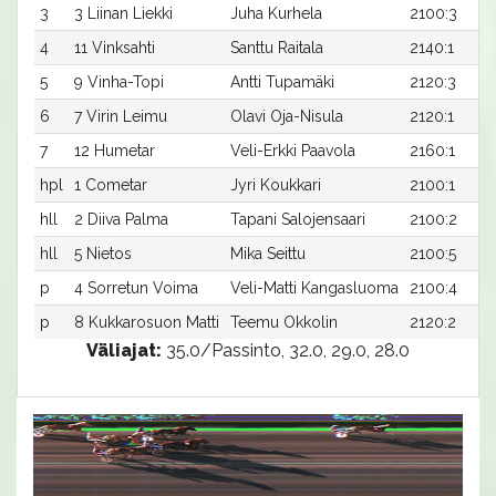
3
3 Liinan Liekki
Juha Kurhela
2100:3
4
11 Vinksahti
Santtu Raitala
2140:1
5
9 Vinha-Topi
Antti Tupamäki
2120:3
6
7 Virin Leimu
Olavi Oja-Nisula
2120:1
7
12 Humetar
Veli-Erkki Paavola
2160:1
hpl
1 Cometar
Jyri Koukkari
2100:1
hll
2 Diiva Palma
Tapani Salojensaari
2100:2
hll
5 Nietos
Mika Seittu
2100:5
p
4 Sorretun Voima
Veli-Matti Kangasluoma
2100:4
p
8 Kukkarosuon Matti
Teemu Okkolin
2120:2
Väliajat:
35.0/Passinto, 32.0, 29.0, 28.0