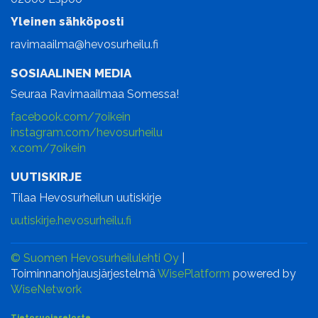
Yleinen sähköposti
ravimaailma@hevosurheilu.fi
SOSIAALINEN MEDIA
Seuraa Ravimaailmaa Somessa!
facebook.com/7oikein
instagram.com/hevosurheilu
x.com/7oikein
UUTISKIRJE
Tilaa Hevosurheilun uutiskirje
uutiskirje.hevosurheilu.fi
© Suomen Hevosurheilulehti Oy
|
Toiminnanohjausjärjestelmä
WisePlatform
powered by
WiseNetwork
Tietosuojaseloste