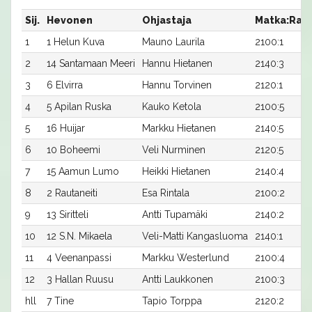
Sij.
Hevonen
Ohjastaja
Matka:Rat
1
1 Helun Kuva
Mauno Laurila
2100:1
2
14 Santamaan Meeri
Hannu Hietanen
2140:3
3
6 Elvirra
Hannu Torvinen
2120:1
4
5 Apilan Ruska
Kauko Ketola
2100:5
5
16 Huijar
Markku Hietanen
2140:5
6
10 Boheemi
Veli Nurminen
2120:5
7
15 Aamun Lumo
Heikki Hietanen
2140:4
8
2 Rautaneiti
Esa Rintala
2100:2
9
13 Siritteli
Antti Tupamäki
2140:2
10
12 S.N. Mikaela
Veli-Matti Kangasluoma
2140:1
11
4 Veenanpassi
Markku Westerlund
2100:4
12
3 Hallan Ruusu
Antti Laukkonen
2100:3
hll
7 Tine
Tapio Torppa
2120:2