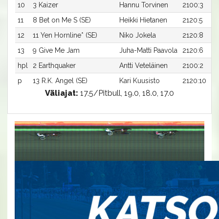
10
3 Kaizer
Hannu Torvinen
2100:3
11
8 Bet on Me S (SE)
Heikki Hietanen
2120:5
12
11 Yen Hornline* (SE)
Niko Jokela
2120:8
13
9 Give Me Jam
Juha-Matti Paavola
2120:6
hpl
2 Earthquaker
Antti Veteläinen
2100:2
p
13 R.K. Angel (SE)
Kari Kuusisto
2120:10
Väliajat:
17.5/Pitbull, 19.0, 18.0, 17.0