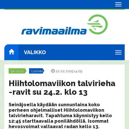
Navig
VALIKKO
Navig
Seinäjoki
Uutinen
|
22.02.2019 14:09
Hiihtolomaviikon talvirieha
-ravit su 24.2. klo 13
Seinäjoella käydään sunnuntaina koko
perheen ohjelmalliset Hiihtolomaviikon
talvirieharavit. Tapahtuma käynnistyy kello
12:45 starttaavalla ponilähdöllä. Isommat
hevosvoimat valtaavat radan kello 13.