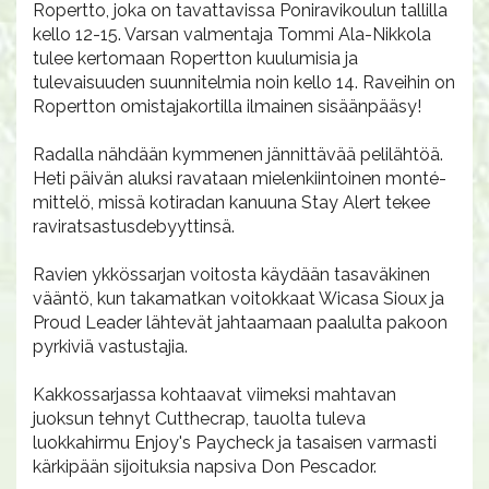
Ropertto, joka on tavattavissa Poniravikoulun tallilla
kello 12-15. Varsan valmentaja Tommi Ala-Nikkola
tulee kertomaan Ropertton kuulumisia ja
tulevaisuuden suunnitelmia noin kello 14. Raveihin on
Ropertton omistajakortilla ilmainen sisäänpääsy!
Radalla nähdään kymmenen jännittävää pelilähtöä.
Heti päivän aluksi ravataan mielenkiintoinen monté-
mittelö, missä kotiradan kanuuna Stay Alert tekee
raviratsastusdebyyttinsä.
Ravien ykkössarjan voitosta käydään tasaväkinen
vääntö, kun takamatkan voitokkaat Wicasa Sioux ja
Proud Leader lähtevät jahtaamaan paalulta pakoon
pyrkiviä vastustajia.
Kakkossarjassa kohtaavat viimeksi mahtavan
juoksun tehnyt Cutthecrap, tauolta tuleva
luokkahirmu Enjoy's Paycheck ja tasaisen varmasti
kärkipään sijoituksia napsiva Don Pescador.