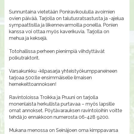
Sunnuntaina vietetään Poniravikoululla avoimien
ovien päivää. Tarjolla on talutusratsastusta ja -ajelua
sympaattisilla ja liikennevarmoilla poneilla. Ponien
kanssa voi ottaa myös kaverikuvia. Tarjolla on
mehua ja keksejä.
Totohallissa perheen pienimpiä viihdyttävät
polkutraktorit.
Varsakunkku -kilpasarja yhteistyökumppaneineen
tarjoaa 500:lle ensimmäiselle ilmaisen
hernekeittoannoksen!
Ravintoloissa Troikka ja Pruuni on tarjolla
monenlaista herkullista purtavaa – myös lapsille
omat annokset. Pöytävarauksen ravintoloihin voitte
tehdä jo ennakkoon numerosta 06-428 9200.
Mukana menossa on Seinäjoen oma kimppavarsa