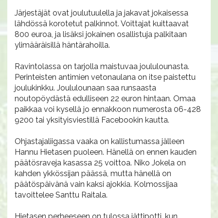
Järjestäjät ovat joulutuulella ja jakavat jokaisessa
lähdössä korotetut palkinnot. Voittajat kuittaavat
800 euroa, ja lisäksi jokainen osallistuja palkitaan
ylimääräisillä häntärahoilla.
Ravintolassa on tarjolla maistuvaa joululounasta.
Perinteisten antimien vetonaulana on itse paistettu
joulukinkku. Joululounaan saa runsaasta
noutopöydästä edulliseen 22 euron hintaan. Omaa
paikkaa voi kysellä jo ennakkoon numerosta 06-428
9200 tai yksityisviestillä Facebookin kautta.
Ohjastajaliigassa vaaka on kallistumassa jälleen
Hannu Hietasen puoleen. Hänellä on ennen kauden
päätösraveja kasassa 25 voittoa. Niko Jokela on
kahden ykkössijan päässä, mutta hänellä on
päätöspäivänä vain kaksi ajokkia. Kolmossijaa
tavoittelee Santtu Raitala.
Hietasen perheeseen on tulossa jättipotti, kun