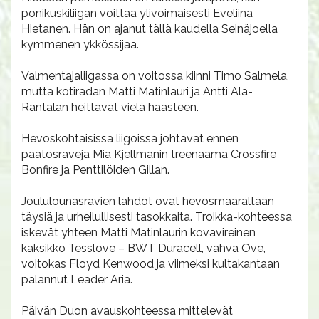
ponikuskiliigan voittaa ylivoimaisesti Eveliina
Hietanen. Hän on ajanut tällä kaudella Seinäjoella
kymmenen ykkössijaa.
Valmentajaliigassa on voitossa kiinni Timo Salmela,
mutta kotiradan Matti Matinlauri ja Antti Ala-
Rantalan heittävät vielä haasteen.
Hevoskohtaisissa liigoissa johtavat ennen
päätösraveja Mia Kjellmanin treenaama Crossfire
Bonfire ja Penttilöiden Gillan.
Joululounasravien lähdöt ovat hevosmäärältään
täysiä ja urheilullisesti tasokkaita. Troikka-kohteessa
iskevät yhteen Matti Matinlaurin kovavireinen
kaksikko Tesslove – BWT Duracell, vahva Ove,
voitokas Floyd Kenwood ja viimeksi kultakantaan
palannut Leader Aria.
Päivän Duon avauskohteessa mittelevät