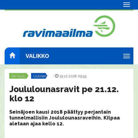
Navig
VALIKKO
Navig
Seinäjoki
Uutinen
|
19.12.2018 09:55
Joululounasravit pe 21.12.
klo 12
Seinäjoen kausi 2018 päättyy perjantain
tunnelmallisiin Joululounasraveihin. Kilpaa
aletaan ajaa kello 12.