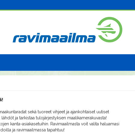
ä!
aakuntaradat sekä tuoreet vihjeet ja ajankohtaiset uutiset
 lähdöt ja tarkistaa tulojärjestyksen maalikamerakuvasta!
ojen kanta-asiakasetuihin. Ravimaailmasta voit valita haluamasi
radoilla ja ravimaailmassa tapahtuu!