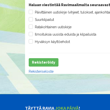
Haluan viestintää Ravimaailmalta seuraavast
Päivittäinen uutiskirje (vihjeet, tulokset, ajankohta
Suurkilpailut
Ratakohtainen uutiskirje
Ilmoituksia uusista eduista ja kilpailuista
Hyväksyn käyttöehdot
Rekisteröidy
Rekisteriseloste
TÄYTTÄ RAVIA
JOKA PÄIVÄ
!