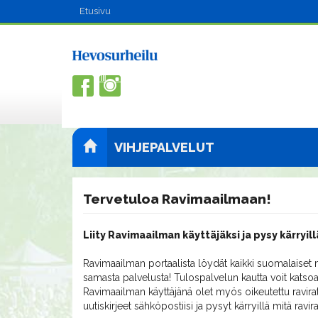
Etusivu
VIHJEPALVELUT
Tervetuloa Ravimaailmaan!
Liity Ravimaailman käyttäjäksi ja pysy kärryill
Ravimaailman portaalista löydät kaikki suomalaiset m
samasta palvelusta! Tulospalvelun kautta voit katsoa
Ravimaailman käyttäjänä olet myös oikeutettu ravirat
uutiskirjeet sähköpostiisi ja pysyt kärryillä mitä ravi