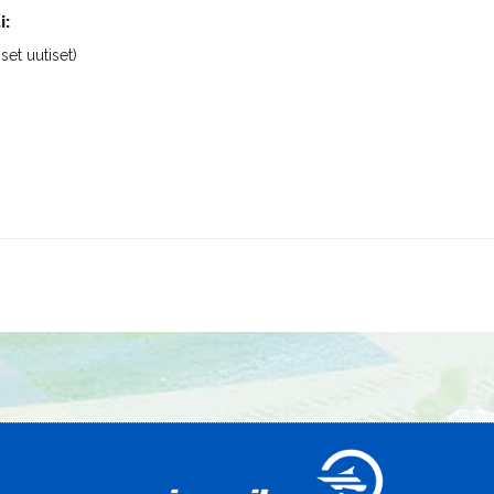
i:
iset uutiset)