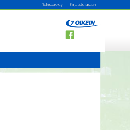
Rekisteröidy
Kirjaudu sisään