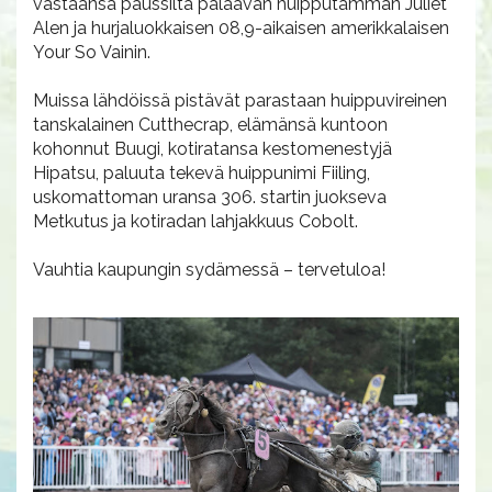
vastaansa paussilta palaavan huipputamman Juliet
Alen ja hurjaluokkaisen 08,9-aikaisen amerikkalaisen
Your So Vainin.
Muissa lähdöissä pistävät parastaan huippuvireinen
tanskalainen Cutthecrap, elämänsä kuntoon
kohonnut Buugi, kotiratansa kestomenestyjä
Hipatsu, paluuta tekevä huippunimi Fiiling,
uskomattoman uransa 306. startin juokseva
Metkutus ja kotiradan lahjakkuus Cobolt.
Vauhtia kaupungin sydämessä – tervetuloa!