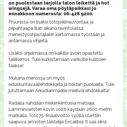
on puolestaan tarjolla talon leikettä ja hot
wingsejä. Varaa oma pöytäpaikkasi jo
ennakkoon numerosta: 06-428 9200.
Pruunissa on lisäksi totopelineuvontaa, ja
piipahtaapa illan aikana ravintolassa
menestysohjastajiakin kertomassa työstään ja
antamassa vihjeitä.
Lisäksi ohjelmassa on kaikille avoin opastettu
tallikierros. Tule kurkistamaan varikolle kulissien
taakse!
Mukana menossa on myös
eduskuntavaaliehdokkaita ja heidän puolueita. Tule
jututtamaan Arkadianmäelle mieliviä ehdokkaita!
Radalla nähdään mielenkiintoisia matseja.
Lämminveristen kovin voltti käydään 2600 metrin
matkalla. Toto75-finaalivoitto vyöllä starttiin
saapuva armoton taistelija Excalibur It saa siinä