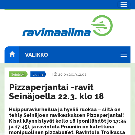
Navig
VALIKKO
Navig
Seinäjoki
Uutinen
|
20.03.2019 12:02
Pizzaperjantai -ravit
Seinäjoella 22.3. klo 18
Huippuraviurheilua ja hyvää ruokaa – siitä on
tehty Seinäjoen ravikeskuksen Pizzaperjantai!
Kisat käynnistyvät kello 18 (ponilähdöt jo 17:35
ja 17:45), ja ravintola Pruuniin on katettuna
monipuolinen pizzabuffet. Ravintola Troikassa