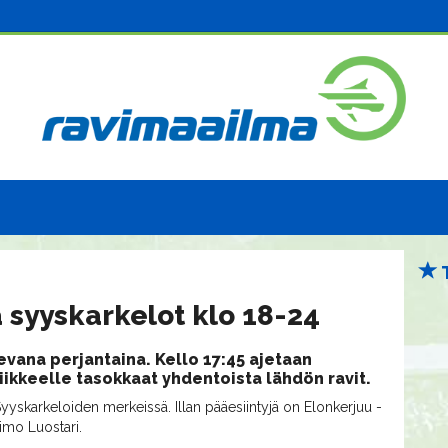
ja syyskarkelot klo 18-24
evana perjantaina. Kello 17:45 ajetaan
liikkeelle tasokkaat yhdentoista lähdön ravit.
 Syyskarkeloiden merkeissä. Illan pääesiintyjä on Elonkerjuu -
Timo Luostari.