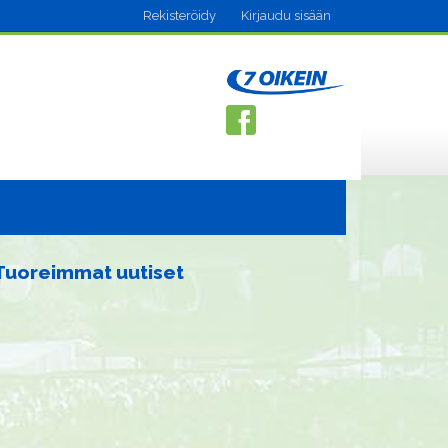
Rekisteröidy
Kirjaudu sisään
Tuoreimmat uutiset