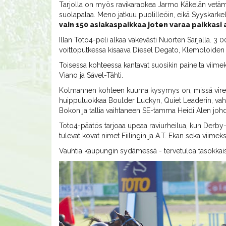
Tarjolla on myös ravikaraokea Jarmo Käkelän vetämä
suolapalaa. Meno jatkuu puolilleöin, eikä Syyskarkel
vain 150 asiakaspaikkaa joten varaa paikkasi 
Illan Toto4-peli alkaa väkevästi Nuorten Sarjalla. 
voittoputkessa kisaava Diesel Degato, Klemoloiden 
Toisessa kohteessa kantavat suosikin paineita viimeks
Viano ja Sävel-Tähti.
Kolmannen kohteen kuuma kysymys on, missä virees
huippuluokkaa Boulder Luckyn, Quiet Leaderin, vahv
Bokon ja tallia vaihtaneen SE-tamma Heidi Alen johd
Toto4-päätös tarjoaa upeaa raviurheilua, kun Derby-k
tulevat kovat nimet Fiilingin ja A.T. Ekan sekä viim
Vauhtia kaupungin sydämessä - tervetuloa tasokkaisii