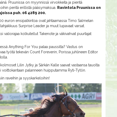
nä. Pruunissa on myynnissä virvokkeita ja pientä
oihin peritä erillistä pääsymaksua.
Ravintola Pruunissa on
ajoissa puh. 06 4289 200.
3 000 euron ensipalkintoa ovat jahtaamassa Timo Salmelan
lahjakkuus Surprise Leader ja muut lupavaat varsat.
i valiorajaa kolkutellut Takenote ja väkivahvat puurtajat
sä Anything For You palaa paussilta? Vastus on
aa työtä tekevän Count Foreverin, Porissa juhlineen Editor
olla.
olmoset Lilin Jytky ja Särkän Kalle saavat vastaansa tauolta
eksi voittokantaan palanneen huipputamma Ryti-Tytön.
n raveihin ja syyskarkeloihin!