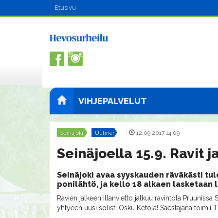
Etusivu
VIHJEPALVELUT
Seinäjoki
Uutinen
|
12.09.2017 14:09
Seinäjoella 15.9. Ravit 
Seinäjoki avaa syyskauden räväkästi tul
ponilähtö, ja kello 18 alkaen lasketaan 
Ravien jälkeen illanvietto jatkuu ravintola Pruunissa
yhtyeen uusi solisti Osku Ketola! Säestäjänä toimii 