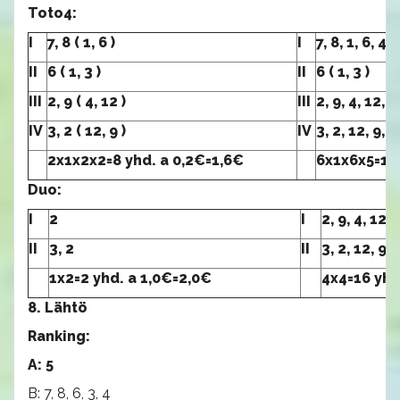
Toto4:
I
7, 8 ( 1, 6 )
I
7, 8, 1, 6, 4, 
II
6 ( 1, 3 )
II
6 ( 1, 3 )
III
2, 9 ( 4, 12 )
III
2, 9, 4, 12, 8
IV
3, 2 ( 12, 9 )
IV
3, 2, 12, 9, 5
2x1x2x2=8 yhd. a 0,2€=1,6€
6x1x6x5=18
Duo:
I
2
I
2, 9, 4, 12
II
3, 2
II
3, 2, 12, 9
1x2=2 yhd. a 1,0€=2,0€
4x4=16 yhd
8. Lähtö
Ranking:
A: 5
B: 7, 8, 6, 3, 4