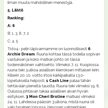
ilman muuta mahdollinen menestyjä.
5. Lähtö
Ranking:
A: 6
B: 1, 3, 8, 7, 2
C: 4, 5
Toto4- pelin läpivarmamme on luonnollisesti
6
Archie Dream
. Ruuna kohtaa tässä todella sopivan
vastuksen ja koko matkan johto on tässä
todennäköinen vaihtoehto. Viimeksi 7. 11. Kuopiossa
ruuna teki 3.ulkoa asiallisen kierroksen mittaisen kirin.
Killerin 20. 10. voitto irtosi kärkipaikalta 13,0-
lopetuksella helposti.
1 Cash Line
palaa tähän
tehtävään pieneltä tauolta. Ruuna teki viimeksi 19. 8.
Oulussa johtavan takaa asiallisen aivan hyvän
esityksen.
3 Mon Cheri Broline
matkasi viimeksi
24. 11. Lahdessa pääosin 3.ulkona, mistä ruuna oli
vain tasainen lopussa. Hevosen valmentajan