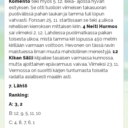
Komento
teki myös 5. 12. Ilkka- ajossa hyvän
esityksen. Se otti tuolloin viimeisen takasuoran
puolivälissä pahan laukan ja tamma tuli lopun
vahvasti. Forssan 25. 11. startissaan se teki 4.ulkoa
rehellisen kierroksen mittaisen kirin.
4 Neiti Hurmos
sai viimeksi 2. 12. Lahdessa puolimatkassa paikan
toisesta ulkoa, mistä tamma kiri lopussa 450 metrin
kirillään varmaan voittoon. Hevonen on tässä ravin
maistuessa ilman muuta mahdollinen menestyjä.
12
Kikan Sälli
kilpailee tasaisen varmassa kunnossa,
mutta ajoittainen epävarmuus vaivaa. Viimeksi 23. 11.
Vermossa ori suoritti kärjen tuntumasta toiselta
radalta asiallisesti maaliin asti.
7. Lähtö
Ranking:
A: 3, 2
B: 12, 9, 5, 11, 10
C: 4, 8, 7, 6, 1