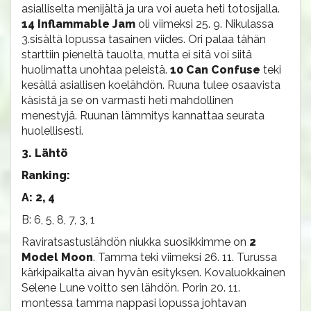
asialliselta menijältä ja ura voi aueta heti totosijalla.
14 Inflammable Jam
oli viimeksi 25. 9. Nikulassa
3.sisältä lopussa tasainen viides. Ori palaa tähän
starttiin pieneltä tauolta, mutta ei sitä voi siitä
huolimatta unohtaa peleistä.
10 Can Confuse
teki
kesällä asiallisen koelähdön. Ruuna tulee osaavista
käsistä ja se on varmasti heti mahdollinen
menestyjä. Ruunan lämmitys kannattaa seurata
huolellisesti.
3. Lähtö
Ranking:
A: 2, 4
B: 6, 5, 8, 7, 3, 1
Raviratsastuslähdön niukka suosikkimme on
2
Model Moon
. Tamma teki viimeksi 26. 11. Turussa
kärkipaikalta aivan hyvän esityksen. Kovaluokkainen
Selene Lune voitto sen lähdön. Porin 20. 11.
montessa tamma nappasi lopussa johtavan