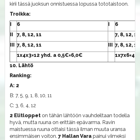
kirii tässä juoksun onnistuessa lopussa tototaistoon.
Troikka:
I
6
I
6
II
7, 8, 12, 11
7, 8, 12, 11
III
7, 8, 12, 11
III
7, 8, 12, 11
1x4x3=12 yhd. a 0,5€=6,0€
1x7x6=42 
10. Lähtö
Ranking:
A: 2
B: 7, 5, 9, 1, 8, 10, 11
C: 3, 6, 4, 12
2 Elitloppet
on tähän lähtöön vauhdeiltaan todella
hyvä, mutta ruuna on erittäin epävarma. Ravin
maistuessa ruuna ottaisi tässä ilman muuta uransa
ensimmäisen voiton.
7 Hallan Vara
painui viimeksi