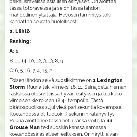
paikallisraveissa asiallisen esityksen. Ori aloittaa
tässä totoraveissa ja se on tässä lähdön
mahdollinen yllättäjä. Hevosen lämmitys toki
kannattaa seurata huolellisesti.
2. Lähtö
Ranking:
A: 1
B: 11, 14, 10, 12, 3, 13, 8, 9
C: 6, 5, 16, 7, 4, 15, 2
Toisen lähdön selvä suosikkimme on
1 Lexington
Storm
. Ruuna teki viimeksi 18. 11. Seinäjoella hieman
raskaissa olosuhteissa hyvän esityksen ja tuli koko
viimeisen kierroksen 18,4- tempolla. Tästä
päätöspuolikas sujui vielä pari sekuntia kovempaa.
Koelähdössä oli tuolloin 3 sekunnin ratahyvitys.
Ruuna aloittanee tässä heti uransa voitolla.
11
Grouse Man
teki suosikin kanssa samassa
koelähdössä asiallisen esityksen. Ori näytti aivan