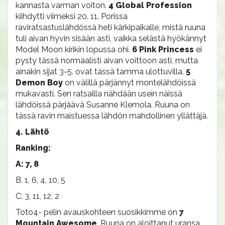
kannasta varman voiton.
4 Global Profession
kiihdytti viimeksi 20. 11. Porissa
raviratsastuslähdössä heti kärkipaikalle, mistä ruuna
tuli aivan hyvin sisään asti, vaikka selästä hyökännyt
Model Moon kirikin lopussa ohi.
6 Pink Princess
ei
pysty tässä normaalisti aivan voittoon asti, mutta
ainakin sijat 3-5. ovat tässä tamma ulottuvilla.
5
Demon Boy
on välillä pärjännyt montelähdöissä
mukavasti. Sen ratsailla nähdään usein näissä
lähdöissä pärjäävä Susanne Klemola. Ruuna on
tässä ravin maistuessa lähdön mahdollinen yllättäjä.
4. Lähtö
Ranking:
A: 7, 8
B. 1, 6, 4, 10, 5
C: 3, 11, 12, 2
Toto4- pelin avauskohteen suosikkimme on
7
Mountain Awesome
. Ruuna on aloittanut uransa