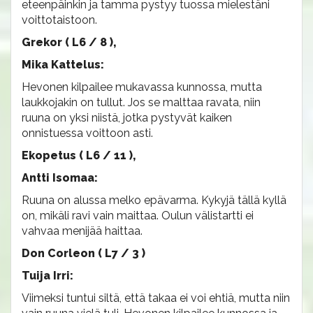
eteenpäinkin ja tamma pystyy tuossa mielestäni
voittotaistoon.
Grekor ( L6 / 8 ),
Mika Kattelus:
Hevonen kilpailee mukavassa kunnossa, mutta
laukkojakin on tullut. Jos se malttaa ravata, niin
ruuna on yksi niistä, jotka pystyvät kaiken
onnistuessa voittoon asti.
Ekopetus ( L6 / 11 ),
Antti Isomaa:
Ruuna on alussa melko epävarma. Kykyjä tällä kyllä
on, mikäli ravi vain maittaa. Oulun välistartti ei
vahvaa menijää haittaa.
Don Corleon ( L7 / 3 )
Tuija Irri:
Viimeksi tuntui siltä, että takaa ei voi ehtiä, mutta niin