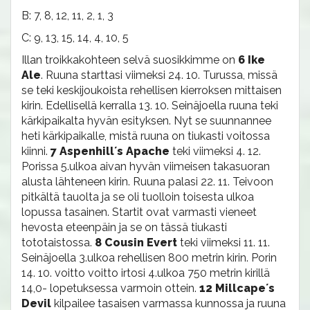
B: 7, 8, 12, 11, 2, 1, 3
C: 9, 13, 15, 14, 4, 10, 5
Illan troikkakohteen selvä suosikkimme on
6 Ike
Ale
. Ruuna starttasi viimeksi 24. 10. Turussa, missä
se teki keskijoukoista rehellisen kierroksen mittaisen
kirin. Edellisellä kerralla 13. 10. Seinäjoella ruuna teki
kärkipaikalta hyvän esityksen. Nyt se suunnannee
heti kärkipaikalle, mistä ruuna on tiukasti voitossa
kiinni.
7 Aspenhill´s Apache
teki viimeksi 4. 12.
Porissa 5.ulkoa aivan hyvän viimeisen takasuoran
alusta lähteneen kirin. Ruuna palasi 22. 11. Teivoon
pitkältä tauolta ja se oli tuolloin toisesta ulkoa
lopussa tasainen. Startit ovat varmasti vieneet
hevosta eteenpäin ja se on tässä tiukasti
tototaistossa.
8 Cousin Evert
teki viimeksi 11. 11.
Seinäjoella 3.ulkoa rehellisen 800 metrin kirin. Porin
14. 10. voitto voitto irtosi 4.ulkoa 750 metrin kirillä
14,0- lopetuksessa varmoin ottein.
12 Millcape´s
Devil
kilpailee tasaisen varmassa kunnossa ja ruuna