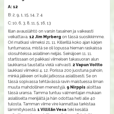
A: 12
B: 2, 9, 1, 15, 14, 7, 4
C: 10, 6, 3, 8, 11, 5, 16, 13
Illan avauslähtö on varsin tasainen ja vaikeasti
veikattava.
12 Jim Myrberg
on tässä suosikkimme.
Ori matkasi viimeksi 21. 11. Killerillä koko ajan kärjen
tuntumassa, mistä se oli lopussa hieman raskaissa
olosuhteissa asiallinen neljäs. Seinäjoen 11. 11.
startissaan ori paikkasi viimeisen takasuoran alun
laukkansa taustalta vielä vahvasti.
2 Vapun Voitto
laukkasi viimeksi 4. 12. Porissa 200 juostuna pahoin,
minkä jälkeen ori kulki jatkossa asiallisesti. Se on
tässä sopivassa tehtävässä ravin maistuessa ilman
muuta mahdollinen menestyjä.
9 Nirppis
aloittaa
tässä uransa. Tamma tuntuu valmentajan mukaan
asialliselta menijältä ja hän odottaa heti alle 40
tulosta. Tamman viime vire kannattaa tarkistaa
lämmityksestä.
1 Villilän Vesa
teki kesällä