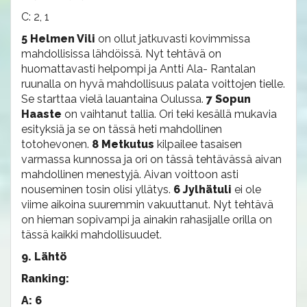
C: 2, 1
5 Helmen Vili
on ollut jatkuvasti kovimmissa
mahdollisissa lähdöissä. Nyt tehtävä on
huomattavasti helpompi ja Antti Ala- Rantalan
ruunalla on hyvä mahdollisuus palata voittojen tielle.
Se starttaa vielä lauantaina Oulussa.
7 Sopun
Haaste
on vaihtanut tallia. Ori teki kesällä mukavia
esityksiä ja se on tässä heti mahdollinen
totohevonen.
8 Metkutus
kilpailee tasaisen
varmassa kunnossa ja ori on tässä tehtävässä aivan
mahdollinen menestyjä. Aivan voittoon asti
nouseminen tosin olisi yllätys.
6 Jylhätuli
ei ole
viime aikoina suuremmin vakuuttanut. Nyt tehtävä
on hieman sopivampi ja ainakin rahasijalle orilla on
tässä kaikki mahdollisuudet.
9. Lähtö
Ranking:
A: 6