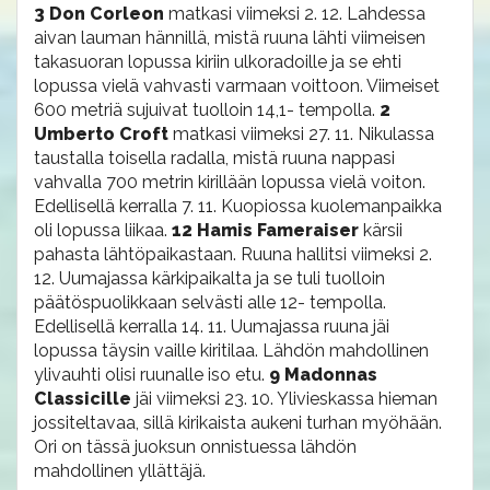
3 Don Corleon
matkasi viimeksi 2. 12. Lahdessa
aivan lauman hännillä, mistä ruuna lähti viimeisen
takasuoran lopussa kiriin ulkoradoille ja se ehti
lopussa vielä vahvasti varmaan voittoon. Viimeiset
600 metriä sujuivat tuolloin 14,1- tempolla.
2
Umberto Croft
matkasi viimeksi 27. 11. Nikulassa
taustalla toisella radalla, mistä ruuna nappasi
vahvalla 700 metrin kirillään lopussa vielä voiton.
Edellisellä kerralla 7. 11. Kuopiossa kuolemanpaikka
oli lopussa liikaa.
12 Hamis Fameraiser
kärsii
pahasta lähtöpaikastaan. Ruuna hallitsi viimeksi 2.
12. Uumajassa kärkipaikalta ja se tuli tuolloin
päätöspuolikkaan selvästi alle 12- tempolla.
Edellisellä kerralla 14. 11. Uumajassa ruuna jäi
lopussa täysin vaille kiritilaa. Lähdön mahdollinen
ylivauhti olisi ruunalle iso etu.
9 Madonnas
Classicille
jäi viimeksi 23. 10. Ylivieskassa hieman
jossiteltavaa, sillä kirikaista aukeni turhan myöhään.
Ori on tässä juoksun onnistuessa lähdön
mahdollinen yllättäjä.