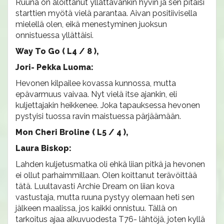
Ruuna on aloittanut yllättävänkin hyvin ja sen pitäisi
starttien myötä vielä parantaa. Aivan positiivisella
mielellä olen, eikä menestyminen juoksun
onnistuessa yllättäisi.
Way To Go ( L4 / 8 ),
Jori- Pekka Luoma:
Hevonen kilpailee kovassa kunnossa, mutta
epävarmuus vaivaa. Nyt vielä itse ajankin, eli
kuljettajakin heikkenee. Joka tapauksessa hevonen
pystyisi tuossa ravin maistuessa pärjäämään.
Mon Cheri Broline ( L5 / 4 ),
Laura Biskop:
Lahden kuljetusmatka oli ehkä liian pitkä ja hevonen
ei ollut parhaimmillaan. Olen koittanut terävöittää
tätä. Luultavasti Archie Dream on liian kova
vastustaja, mutta ruuna pystyy olemaan heti sen
jälkeen maalissa, jos kaikki onnistuu. Tällä on
tarkoitus ajaa alkuvuodesta T76- lähtöjä, joten kyllä