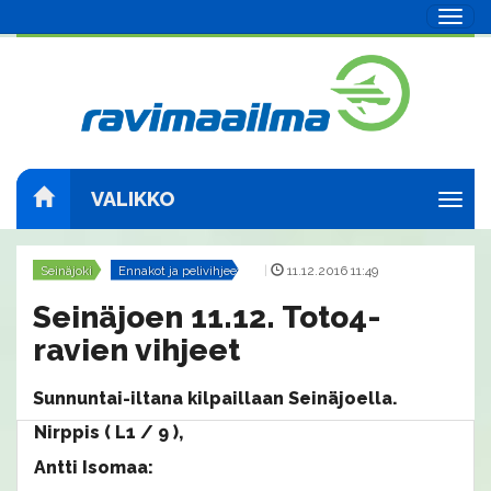
Navig
VALIKKO
Navig
Seinäjoki
Ennakot ja pelivihjeet
|
11.12.2016 11:49
Seinäjoen 11.12. Toto4-
ravien vihjeet
Sunnuntai-iltana kilpaillaan Seinäjoella.
Nirppis ( L1 / 9 ),
Antti Isomaa: