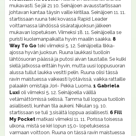
mukavasti. Se jäi 21 10. Seinäjoen avausstartissaan
johtavan kantaa täysin vaille kiritilaa. Seinäjoen 11. 11.
startissaan ruuna teki kovassa Rapid Leader
voittamassa lähdössä sisäratajuoksun jälkeen
mukavan lopetuksen. Viimeksi 18. 11. Seinäjoella se
puristi kuolemanpaikalta hyvin maaliin saakka.
8
Way To Go
teki viimeksi 5. 12. Seinäjoella Ilkka-
ajossa hyvän juoksun. Ruuna laukkasi tuolloin
lähtösuoran päässä ja putosi aivan taustalle. Se kulki
siellä jatkossa erittäin hyvin, mutta uusi loppusuoran
alussa tullut laukka vesitti pelin. Ruuna olisi tässä
ravin maistuessa vaikeasti lyötävissä, vaikka rattaille
palaakin omistaja Jori- Pekka Luoma.
1 Gabriela
Luxi
oli viimeksi 5. 12. Seinäjoella välillä
vetämättömissä selissä. Tamma tuli loppua tuolloin
asiallisesti, kunhan tila aukeni. Nikulan 19. 10.
startissaan se tuli 3.sisältä loppua asiallisesti.
6 Fill
My Pocket
matkasi viimeksi 11. 11. Porissa toisessa
ulkona, mistä se kiri lopun 15,0- lopetuksessa
varmaan voittoon. Ruuna on tässä ravin maistuessa