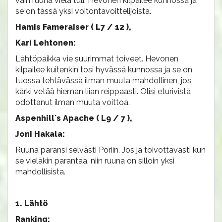
vain ruuna vielä tuli. Hevonen kilpailee kunnossa ja
se on tässä yksi voitontavoittelijoista.
Hamis Fameraiser ( L7 / 12 ),
Kari Lehtonen:
Lähtöpaikka vie suurimmat toiveet. Hevonen
kilpailee kuitenkin tosi hyvässä kunnossa ja se on
tuossa tehtävässä ilman muuta mahdollinen, jos
kärki vetää hieman liian reippaasti. Olisi eturivistä
odottanut ilman muuta voittoa.
Aspenhill´s Apache ( L9 / 7 ),
Joni Hakala:
Ruuna paransi selvästi Poriin. Jos ja toivottavasti kun
se vieläkin parantaa, niin ruuna on silloin yksi
mahdollisista.
1. Lähtö
Ranking: