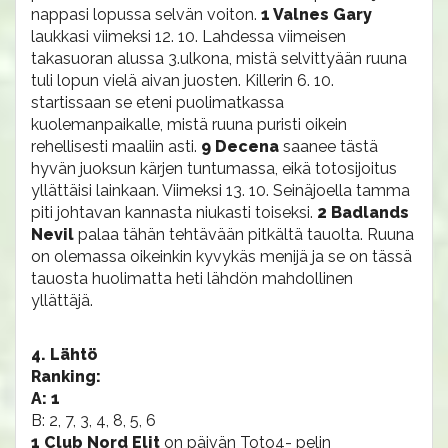
nappasi lopussa selvän voiton.
1 Valnes Gary
laukkasi viimeksi 12. 10. Lahdessa viimeisen
takasuoran alussa 3.ulkona, mistä selvittyään ruuna
tuli lopun vielä aivan juosten. Killerin 6. 10.
startissaan se eteni puolimatkassa
kuolemanpaikalle, mistä ruuna puristi oikein
rehellisesti maaliin asti.
9 Decena
saanee tästä
hyvän juoksun kärjen tuntumassa, eikä totosijoitus
yllättäisi lainkaan. Viimeksi 13. 10. Seinäjoella tamma
piti johtavan kannasta niukasti toiseksi.
2 Badlands
Nevil
palaa tähän tehtävään pitkältä tauolta. Ruuna
on olemassa oikeinkin kyvykäs menijä ja se on tässä
tauosta huolimatta heti lähdön mahdollinen
yllättäjä.
4. Lähtö
Ranking:
A: 1
B: 2, 7, 3, 4, 8, 5, 6
1 Club Nord Elit
on päivän Toto4- pelin