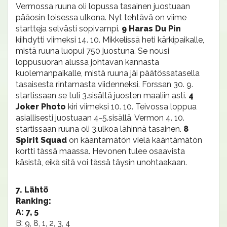
Vermossa ruuna oli lopussa tasainen juostuaan
pääosin toisessa ulkona. Nyt tehtävä on viime
startteja selvästi sopivampi.
9 Haras Du Pin
kiihdytti viimeksi 14. 10. Mikkelissä heti kärkipaikalle,
mistä ruuna luopui 750 juostuna. Se nousi
loppusuoran alussa johtavan kannasta
kuolemanpaikalle, mistä ruuna jäi päätössatasella
tasaisesta rintamasta viidenneksi. Forssan 30. 9.
startissaan se tuli 3.sisältä juosten maaliin asti.
4
Joker Photo
kiri viimeksi 10. 10. Teivossa loppua
asiallisesti juostuaan 4-5.sisällä. Vermon 4. 10.
startissaan ruuna oli 3.ulkoa lähinnä tasainen.
8
Spirit Squad
on kääntämätön vielä kääntämätön
kortti tässä maassa. Hevonen tulee osaavista
käsistä, eikä sitä voi tässä täysin unohtaakaan.
7. Lähtö
Ranking:
A: 7, 5
B: 9, 8, 1, 2, 3, 4