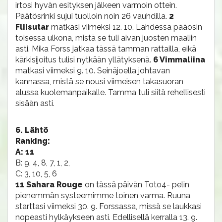
irtosi hyvän esityksen jälkeen varmoin ottein.
Päätösrinki sujui tuolloin noin 26 vauhdilla.
2
Fliisutar
matkasi viimeksi 12. 10. Lahdessa pääosin
toisessa ulkona, mistä se tuli aivan juosten maaliin
asti. Mika Forss jatkaa tässä tamman rattailla, eikä
kärkisijoitus tulisi nytkään yllätyksenä.
6 Vimmaliina
matkasi viimeksi 9. 10. Seinäjoella johtavan
kannassa, mistä se nousi viimeisen takasuoran
alussa kuolemanpaikalle. Tamma tuli siitä rehellisesti
sisään asti.
6. Lähtö
Ranking:
A: 11
B: 9, 4, 8, 7, 1, 2,
C: 3, 10, 5, 6
11 Sahara Rouge
on tässä päivän Toto4- pelin
pienemmän systeemimme toinen varma. Ruuna
starttasi viimeksi 30. 9. Forssassa, missä se laukkasi
nopeasti hylkäykseen asti. Edellisellä kerralla 13. 9.