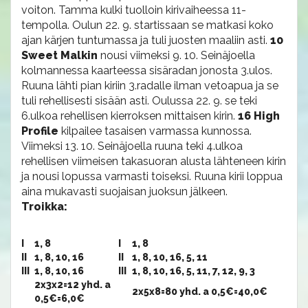
voiton. Tamma kulki tuolloin kirivaiheessa 11-
tempolla. Oulun 22. 9. startissaan se matkasi koko
ajan kärjen tuntumassa ja tuli juosten maaliin asti.
10
Sweet Malkin
nousi viimeksi 9. 10. Seinäjoella
kolmannessa kaarteessa sisäradan jonosta 3.ulos.
Ruuna lähti pian kiriin 3.radalle ilman vetoapua ja se
tuli rehellisesti sisään asti. Oulussa 22. 9. se teki
6.ulkoa rehellisen kierroksen mittaisen kirin.
16 High
Profile
kilpailee tasaisen varmassa kunnossa.
Viimeksi 13. 10. Seinäjoella ruuna teki 4.ulkoa
rehellisen viimeisen takasuoran alusta lähteneen kirin
ja nousi lopussa varmasti toiseksi. Ruuna kirii loppua
aina mukavasti suojaisan juoksun jälkeen.
Troikka:
I
1, 8
I
1, 8
II
1, 8, 10, 16
II
1, 8, 10, 16, 5, 11
III
1, 8, 10, 16
III
1, 8, 10, 16, 5, 11, 7, 12, 9, 3
2x3x2=12 yhd. a
2x5x8=80 yhd. a 0,5€=40,0€
0,5€=6,0€