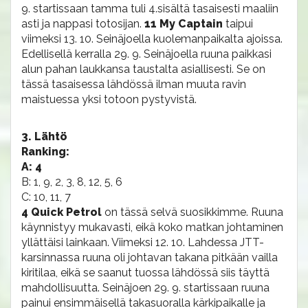
9. startissaan tamma tuli 4.sisältä tasaisesti maaliin
asti ja nappasi totosijan.
11 My Captain
taipui
viimeksi 13. 10. Seinäjoella kuolemanpaikalta ajoissa.
Edellisellä kerralla 29. 9. Seinäjoella ruuna paikkasi
alun pahan laukkansa taustalta asiallisesti. Se on
tässä tasaisessa lähdössä ilman muuta ravin
maistuessa yksi totoon pystyvistä.
3. Lähtö
Ranking:
A: 4
B: 1, 9, 2, 3, 8, 12, 5, 6
C: 10, 11, 7
4 Quick Petrol
on tässä selvä suosikkimme. Ruuna
käynnistyy mukavasti, eikä koko matkan johtaminen
yllättäisi lainkaan. Viimeksi 12. 10. Lahdessa JTT-
karsinnassa ruuna oli johtavan takana pitkään vailla
kiritilaa, eikä se saanut tuossa lähdössä siis täyttä
mahdollisuutta. Seinäjoen 29. 9. startissaan ruuna
painui ensimmäisellä takasuoralla kärkipaikalle ja