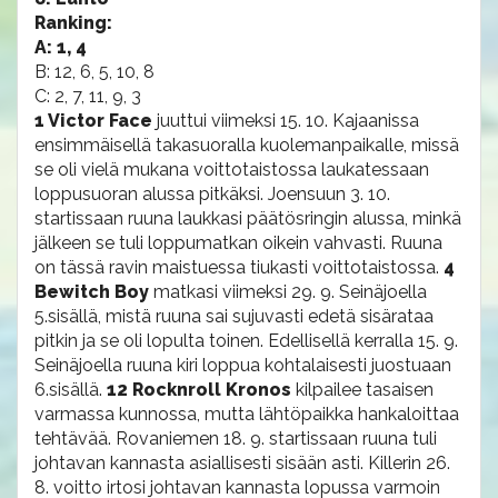
Ranking:
A: 1, 4
B: 12, 6, 5, 10, 8
C: 2, 7, 11, 9, 3
1 Victor Face
juuttui viimeksi 15. 10. Kajaanissa
ensimmäisellä takasuoralla kuolemanpaikalle, missä
se oli vielä mukana voittotaistossa laukatessaan
loppusuoran alussa pitkäksi. Joensuun 3. 10.
startissaan ruuna laukkasi päätösringin alussa, minkä
jälkeen se tuli loppumatkan oikein vahvasti. Ruuna
on tässä ravin maistuessa tiukasti voittotaistossa.
4
Bewitch Boy
matkasi viimeksi 29. 9. Seinäjoella
5.sisällä, mistä ruuna sai sujuvasti edetä sisärataa
pitkin ja se oli lopulta toinen. Edellisellä kerralla 15. 9.
Seinäjoella ruuna kiri loppua kohtalaisesti juostuaan
6.sisällä.
12 Rocknroll Kronos
kilpailee tasaisen
varmassa kunnossa, mutta lähtöpaikka hankaloittaa
tehtävää. Rovaniemen 18. 9. startissaan ruuna tuli
johtavan kannasta asiallisesti sisään asti. Killerin 26.
8. voitto irtosi johtavan kannasta lopussa varmoin