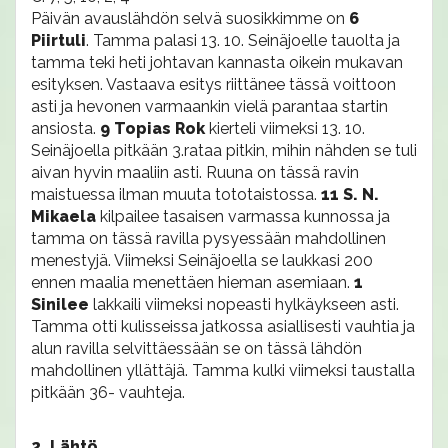
Päivän avauslähdön selvä suosikkimme on
6
Piirtuli
. Tamma palasi 13. 10. Seinäjoelle tauolta ja
tamma teki heti johtavan kannasta oikein mukavan
esityksen. Vastaava esitys riittänee tässä voittoon
asti ja hevonen varmaankin vielä parantaa startin
ansiosta.
9 Topias Rok
kierteli viimeksi 13. 10.
Seinäjoella pitkään 3.rataa pitkin, mihin nähden se tuli
aivan hyvin maaliin asti. Ruuna on tässä ravin
maistuessa ilman muuta tototaistossa.
11 S. N.
Mikaela
kilpailee tasaisen varmassa kunnossa ja
tamma on tässä ravilla pysyessään mahdollinen
menestyjä. Viimeksi Seinäjoella se laukkasi 200
ennen maalia menettäen hieman asemiaan.
1
Sinilee
lakkaili viimeksi nopeasti hylkäykseen asti.
Tamma otti kulisseissa jatkossa asiallisesti vauhtia ja
alun ravilla selvittäessään se on tässä lähdön
mahdollinen yllättäjä. Tamma kulki viimeksi taustalla
pitkään 36- vauhteja.
2. Lähtö