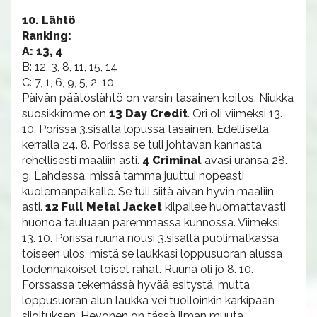
10. Lähtö
Ranking:
A: 13, 4
B: 12, 3, 8, 11, 15, 14
C: 7, 1, 6, 9, 5, 2, 10
Päivän päätöslähtö on varsin tasainen koitos. Niukka
suosikkimme on
13 Day Credit
. Ori oli viimeksi 13.
10. Porissa 3.sisältä lopussa tasainen. Edellisellä
kerralla 24. 8. Porissa se tuli johtavan kannasta
rehellisesti maaliin asti.
4 Criminal
avasi uransa 28.
9. Lahdessa, missä tamma juuttui nopeasti
kuolemanpaikalle. Se tuli siitä aivan hyvin maaliin
asti.
12 Full Metal Jacket
kilpailee huomattavasti
huonoa tauluaan paremmassa kunnossa. Viimeksi
13. 10. Porissa ruuna nousi 3.sisältä puolimatkassa
toiseen ulos, mistä se laukkasi loppusuoran alussa
todennäköiset toiset rahat. Ruuna oli jo 8. 10.
Forssassa tekemässä hyvää esitystä, mutta
loppusuoran alun laukka vei tuolloinkin kärkipään
sijoituksen. Hevonen on tässä ilman muuta