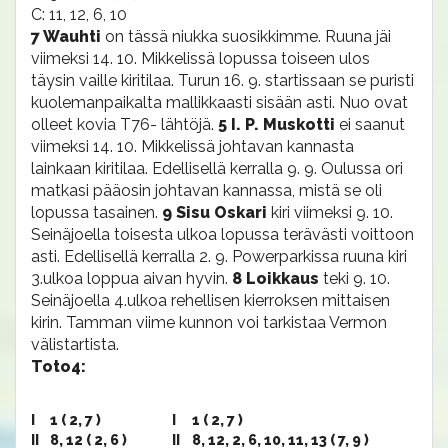
C: 11, 12, 6, 10
7 Wauhti
on tässä niukka suosikkimme. Ruuna jäi
viimeksi 14. 10. Mikkelissä lopussa toiseen ulos
täysin vaille kiritilaa. Turun 16. 9. startissaan se puristi
kuolemanpaikalta mallikkaasti sisään asti. Nuo ovat
olleet kovia T76- lähtöjä.
5 I. P. Muskotti
ei saanut
viimeksi 14. 10. Mikkelissä johtavan kannasta
lainkaan kiritilaa. Edellisellä kerralla 9. 9. Oulussa ori
matkasi pääosin johtavan kannassa, mistä se oli
lopussa tasainen.
9 Sisu Oskari
kiri viimeksi 9. 10.
Seinäjoella toisesta ulkoa lopussa terävästi voittoon
asti. Edellisellä kerralla 2. 9. Powerparkissa ruuna kiri
3.ulkoa loppua aivan hyvin.
8 Loikkaus
teki 9. 10.
Seinäjoella 4.ulkoa rehellisen kierroksen mittaisen
kirin. Tamman viime kunnon voi tarkistaa Vermon
välistartista.
Toto4:
I
1 ( 2, 7 )
I
1 ( 2, 7 )
II
8, 12 ( 2, 6 )
II
8, 12, 2, 6, 10, 11, 13 ( 7, 9 )