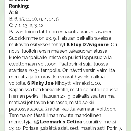
Ranking:
A: 8
B: 6, 15, 11, 10, 9, 4, 14, 5
C: 7, 1, 13, 2, 3, 12
Päivän toinen lähtö on ennakolta varsin tasainen.
Suosikkimme on 23. 9. Halsuan paikallisraveissa
mukavan esityksen tehnyt
8 Eloy D´Avignere
. Ori
nousi tuolloin ensimmäisen takasuoran alussa
kuolemanpaikalle, mistä se puristi loppusuoralla
eleettömään voittoon. Päätösrinki sujui tuossa
startissa 20,3- tempolla. Ori näytti varsin valmiilta
menijältä ja totoravitkin voivat hyvinkin alkaa
voitolla.
6 Pinky Joe
kiihdytti viimeksi 1. 10.
Kajaanissa heti kärkipaikalle, mistä se antoi lopussa
hieman periksi. Halsuan 23. 9. paikallisissa tamma
matkasi johtavan kannassa, mistä se kiri
päätössatasella 3.radan kautta varmaan voittoon.
Tamma on tässä ilman muuta mahdollinen
menestyjä.
15 Leemark´s Celica
seuraili viimeksi
13. 10. Porissa 3.sisältä asiallisesti maaliin asti. Porin 7.