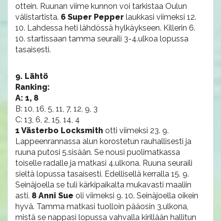
ottein. Ruunan viime kunnon voi tarkistaa Oulun
välistartista.
6 Super Pepper
laukkasi viimeksi 12.
10. Lahdessa heti lähdössä hylkäykseen. Killerin 6.
10. startissaan tamma seuraili 3-4.ulkoa lopussa
tasaisesti.
9. Lähtö
Ranking:
A: 1, 8
B: 10, 16, 5, 11, 7, 12, 9, 3
C: 13, 6, 2, 15, 14, 4
1 Västerbo Locksmith
otti viimeksi 23. 9.
Lappeenrannassa alun korostetun rauhallisesti ja
ruuna putosi 5.sisään. Se nousi puolimatkassa
toiselle radalle ja matkasi 4.ulkona. Ruuna seuraili
sieltä lopussa tasaisesti. Edellisellä kerralla 15. 9.
Seinäjoella se tuli kärkipaikalta mukavasti maaliin
asti.
8 Anni Sue
oli viimeksi 9. 10. Seinäjoella oikein
hyvä. Tamma matkasi tuolloin pääosin 3.ulkona,
mistä se nappasi lopussa vahvalla kirillään hallitun