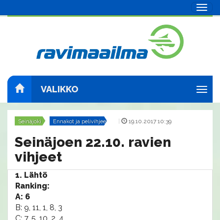
Navig
VALIKKO
Navig
Seinäjoki
Ennakot ja pelivihjeet
|
19.10.2017 10:39
Seinäjoen 22.10. ravien
vihjeet
1. Lähtö
Ranking:
A: 6
B: 9, 11, 1, 8, 3
C: 7, 5, 10, 2, 4