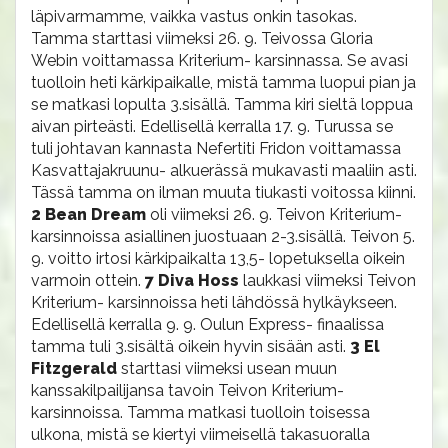
läpivarmamme, vaikka vastus onkin tasokas.
Tamma starttasi viimeksi 26. 9. Teivossa Gloria
Webin voittamassa Kriterium- karsinnassa. Se avasi
tuolloin heti kärkipaikalle, mistä tamma luopui pian ja
se matkasi lopulta 3.sisällä. Tamma kiri sieltä loppua
aivan pirteästi. Edellisellä kerralla 17. 9. Turussa se
tuli johtavan kannasta Nefertiti Fridon voittamassa
Kasvattajakruunu- alkuerässä mukavasti maaliin asti.
Tässä tamma on ilman muuta tiukasti voitossa kiinni.
2 Bean Dream
oli viimeksi 26. 9. Teivon Kriterium-
karsinnoissa asiallinen juostuaan 2-3.sisällä. Teivon 5.
9. voitto irtosi kärkipaikalta 13,5- lopetuksella oikein
varmoin ottein.
7 Diva Hoss
laukkasi viimeksi Teivon
Kriterium- karsinnoissa heti lähdössä hylkäykseen.
Edellisellä kerralla 9. 9. Oulun Express- finaalissa
tamma tuli 3.sisältä oikein hyvin sisään asti.
3 El
Fitzgerald
starttasi viimeksi usean muun
kanssakilpailijansa tavoin Teivon Kriterium-
karsinnoissa. Tamma matkasi tuolloin toisessa
ulkona, mistä se kiertyi viimeisellä takasuoralla