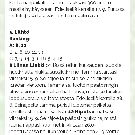
kuolemanpaikalle. Tamma laukkasi 300 ennen
maalia hylkäykseen. Edellisellä kerralla 17. 9. Turussa
se tuli 4.sisältä aivan juosten maaliin asti.
5. Lähtö
Ranking:
A: 8, 12
B: 2, 6, 10, 11, 13
C: 7, 9, 14, 3, 1, 16, 5, 4, 15
8 Liinan Liekki
on tässä reilun kuukauden tauosta
huolimatta niukka suosikkimme. Tamma starttasi
viimeksi 15. 9. Seinäjoella, mistä se lähti aikaisin
3.radan kiertoon. Tamma sai tuolloin päätösringin
alussa kuolemanpaikan haltuunsa, mistä se laukkasi
loppusuoralla voittotaistosta. Edellisellä kerralla 28.
8. Seinäjoella tamma puristi kuolemanpaikalta
rehellisesti maaliin saakka.
12 Hipatsu
matkasi
viimeksi 15. 9. Seinäjoella pääosin 3.ulkona, mistä
ruuna nappasi 300 metrin kirillään 26,0-
lopetuksessa hallitun voiton. Seinäjoen 4. 9. voitto