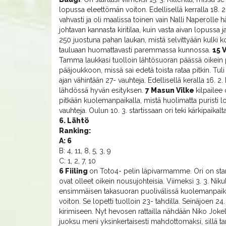
lopussa eleettömän voiton. Edellisellä kerralla 18. 2
vahvasti ja oli maalissa toinen vain Nalli Naperolle 
johtavan kannasta kiritilaa, kuin vasta aivan lopussa ja
250 juostuna pahan laukan, mistä selvittyään kulki k
tauluaan huomattavasti paremmassa kunnossa.
15 
Tamma laukkasi tuolloin lähtösuoran päässä oikein p
pääjoukkoon, missä sai edetä toista rataa pitkin. Tul
ajan vähintään 27- vauhteja. Edellisellä keralla 16. 
lähdössä hyvän esityksen.
7 Masun Vilke
kilpailee
pitkään kuolemanpaikalla, mistä huolimatta puristi l
vauhteja. Oulun 10. 3. startissaan ori teki kärkipaikal
6. Lähtö
Ranking:
A: 6
B: 4, 11, 8, 5, 3, 9
C: 1, 2, 7, 10
6 Fiiling
on Toto4- pelin läpivarmamme. Ori on start
ovat olleet oikein nousujohteisia. Viimeksi 3. 3. Nikul
ensimmäisen takasuoran puolivälissä kuolemanpaikalt
voiton. Se lopetti tuolloin 23- tahdilla. Seinäjoen 24
kirimiseen. Nyt hevosen rattailla nähdään Niko Joke
juoksu meni yksinkertaisesti mahdottomaksi, sillä t