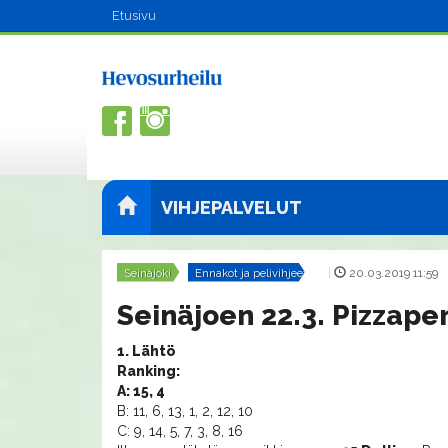
Etusivu
VIHJEPALVELUT
Seinäjoki
Ennakot ja pelivihjeet
|
20.03.2019 11:59
Seinäjoen 22.3. Pizzaper
1. Lähtö
Ranking:
A: 15, 4
B: 11, 6, 13, 1, 2, 12, 10
C: 9, 14, 5, 7, 3, 8, 16