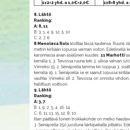
1x2=2 yhd. a 1,0€=2,0€
1x8=8 yhd. a
8. Lähtö
Ranking:
A: 8, 11
B: 3, 1, 4, 9, 12, 5, 10
C: 2, 7, 6
8 Menolexa Rols
aloittaa tässä kautensa. Ruuna st
metrin kirillään lopussa varman voiton. Edellisellä k
karsinnassa aivan asiallinen kuudes.
11 Marhotti
la
kerralla 5. 3. Teivossa ruuna teki 3. ulkoa vahvan 120
Viimeksi 15. 2. Seinäjoella tamma kiri loppua 3. sisäl
kerralla 19. 1. Seinäjoella se ei saanut lopussa kiritila
vauhtia. Viimeksi 18. 2. Teivossa ori onnistui vihdoi
hallittuun voittoon.
9. Lähtö
Ranking:
A: 3, 7
B: 1, 9, 2, 5, 4, 16, 14
C: 6, 11, 13, 15, 12, 8, 10
Illan päättävä toinen troikkakohde on melko haast
3. Seinäjoella 250 juostuna kärkipaikalta pitkäksi. Edell