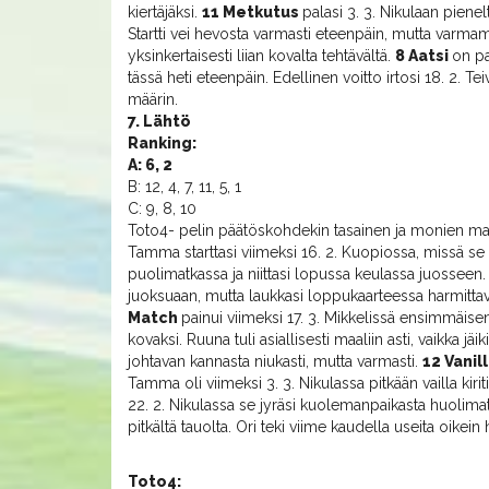
kiertäjäksi.
11 Metkutus
palasi 3. 3. Nikulaan pienel
Startti vei hevosta varmasti eteenpäin, mutta varm
yksinkertaisesti liian kovalta tehtävältä.
8 Aatsi
on pa
tässä heti eteenpäin. Edellinen voitto irtosi 18. 2. Te
määrin.
7. Lähtö
Ranking:
A: 6, 2
B: 12, 4, 7, 11, 5, 1
C: 9, 8, 10
Toto4- pelin päätöskohdekin tasainen ja monien m
Tamma starttasi viimeksi 16. 2. Kuopiossa, missä se k
puolimatkassa ja niittasi lopussa keulassa juosseen
juoksuaan, mutta laukkasi loppukaarteessa harmittava
Match
painui viimeksi 17. 3. Mikkelissä ensimmäisen
kovaksi. Ruuna tuli asiallisesti maaliin asti, vaikka jäi
johtavan kannasta niukasti, mutta varmasti.
12 Vanil
Tamma oli viimeksi 3. 3. Nikulassa pitkään vailla kirit
22. 2. Nikulassa se jyräsi kuolemanpaikasta huolima
pitkältä tauolta. Ori teki viime kaudella useita oikein
Toto4: