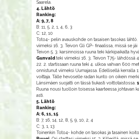
Saarela.
4. Lähtö
Ranking:
A: 9, 7, 8
B: 11, 5, 2, 1, 4, 6, 3
C: 12, 10
Toto4- pelin avauskohde on tasaisen tasokas läht
viimeksi 16. 3. Teivon Gli GP- finaalissa, missä se jäi
Teivon 5. 3. karsinnoissa ruuna teki kärkipaikalta hy
Gunvald
teki viimeksi 16. 3. Teivon T75- lähdössä 4.
22. 2. startissaan ruuna teki 4. ulkoa vahvan 600 me
onnistunut viimeksi Uumajassa. Edellisellä kerralla 1
voittaja. Tälle hevoselle radan kunto on oikein merki
Länsimäen suojatti on tässä tiukasti voittotaistossa.
Ruuna nousi tuolloin toisessa kaarteessa johtavan ka
asti.
5. Lähtö
Ranking:
A: 6, 11, 15
B: 7, 16, 14, 12, 8, 5, 9, 10, 2, 4
C: 3, 1, 13
Toinenkin Toto4- kohde on tasokas ja tasainen koi
Buugi
. Ori starttasi viimeksi 15. 3. Killerillä, miss