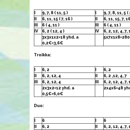
I
9, 7, 8 ( 11, 5 )
I
9, 7, 8, 11, 5 ( 
II
6, 11, 15 ( 7, 16 )
II
6, 11, 15, 7, 16
III
6 ( 4, 11 )
III
6 ( 4, 11 )
IV
6, 2 ( 12, 4 )
IV
6, 2, 12, 4, 7, 1
3x3x1x2=18 yhd. a
5x7x1x8=280
0,2€=3,6€
Troikka:
I
6, 2
I
6, 2
II
6, 2, 12, 4
II
6, 2 ,12, 4, 7
III
6, 2, 12, 4
III
6, 2, 12, 4, 7, 
2x3x2=12 yhd. a
2x4x6=48 yh
0,5€=6,0€
Duo:
I
6
I
6
II
6, 2
II
6, 2, 12, 4, 7, 