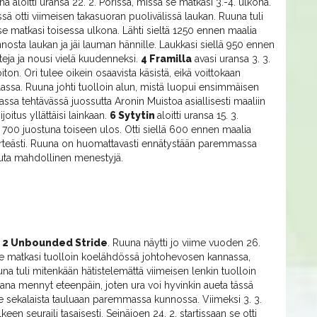
na aloitti uransa 22. 2. Porissa, missä se matkasi 3.-4. ulkona.
ä otti viimeisen takasuoran puolivälissä laukan. Ruuna tuli
a se matkasi toisessa ulkona. Lähti sieltä 1250 ennen maalia
nnosta laukan ja jäi lauman hännille. Laukkasi siellä 950 ennen
eja ja nousi vielä kuudenneksi.
4 Framilla
avasi uransa 3. 3.
ton. Ori tulee oikein osaavista käsistä, eikä voittokaan
kulassa. Ruuna johti tuolloin alun, mistä luopui ensimmäisen
assa tehtävässä juossutta Aronin Muistoa asiallisesti maaliin
joitus yllättäisi lainkaan.
6 Sytytin
aloitti uransa 15. 3.
usi 700 juostuna toiseen ulos. Otti siellä 600 ennen maalia
pirteästi. Ruuna on huomattavasti ennätystään paremmassa
uuta mahdollinen menestyjä.
a
2 Unbounded Stride
. Ruuna näytti jo viime vuoden 26.
 Se matkasi tuolloin koelähdössä johtohevosen kannassa,
na tuli mitenkään hätistelemättä viimeisen lenkin tuolloin
kana mennyt eteenpäin, joten ura voi hyvinkin aueta tässä
ee sekalaista tauluaan paremmassa kunnossa. Viimeksi 3. 3.
een seuraili tasaisesti. Seinäjoen 24. 2. startissaan se otti