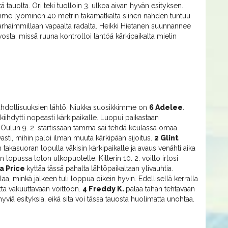
tä tauolta. Ori teki tuolloin 3. ulkoa aivan hyvän esityksen.
amme lyöminen 40 metrin takamatkalta siihen nähden tuntuu
rhaimmillaan vapaalta radalta. Heikki Hietanen suunnannee
ivosta, missä ruuna kontrolloi lähtöä kärkipaikalta mielin
ahdollisuuksien lähtö. Niukka suosikkimme on
6 Adelee
.
iihdytti nopeasti kärkipaikalle. Luopui paikastaan
. Oulun 9. 2. startissaan tamma sai tehdä keulassa omaa
sti, mihin paloi ilman muuta kärkipään sijoitus.
2 Glint
 takasuoran lopulla väkisin kärkipaikalle ja avaus venähti aika
kin lopussa toton ulkopuolelle. Killerin 10. 2. voitto irtosi
la Price
kyttää tässä pahalta lähtöpaikaltaan ylivauhtia.
ilaa, minkä jälkeen tuli loppua oikein hyvin. Edellisellä kerralla
tta vakuuttavaan voittoon.
4 Freddy K.
palaa tähän tehtävään
 hyviä esityksiä, eikä sitä voi tässä tauosta huolimatta unohtaa.