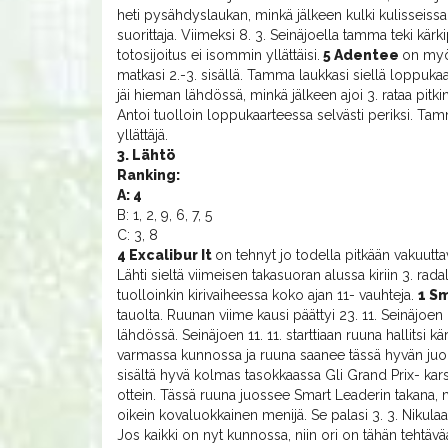
heti pysähdyslaukan, minkä jälkeen kulki kulisseiss
suorittaja. Viimeksi 8. 3. Seinäjoella tamma teki kär
totosijoitus ei isommin yllättäisi.
5 Adentee
on myös
matkasi 2.-3. sisällä. Tamma laukkasi siellä loppukaar
jäi hieman lähdössä, minkä jälkeen ajoi 3. rataa pitki
Antoi tuolloin loppukaarteessa selvästi periksi. T
yllättäjä.
3. Lähtö
Ranking:
A: 4
B: 1, 2, 9, 6, 7, 5
C: 3, 8
4 Excalibur It
on tehnyt jo todella pitkään vakuutta
Lähti sieltä viimeisen takasuoran alussa kiriin 3. rad
tuolloinkin kirivaiheessa koko ajan 11- vauhteja.
1 S
tauolta. Ruunan viime kausi päättyi 23. 11. Seinäjoen 
lähdössä. Seinäjoen 11. 11. starttiaan ruuna hallitsi kär
varmassa kunnossa ja ruuna saanee tässä hyvän juoks
sisältä hyvä kolmas tasokkaassa Gli Grand Prix- karsin
ottein. Tässä ruuna juossee Smart Leaderin takana, mis
oikein kovaluokkainen menijä. Se palasi 3. 3. Nikulaa
Jos kaikki on nyt kunnossa, niin ori on tähän tehtäv