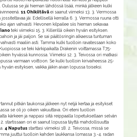
. Oulussa se jäi hieman lähdössä lisää, minkä jälkeen kulki
hävinneenä.
11 Ohikiitävä
ei saanut viimeksi 13. 3. Vermossa
 jossiteltavaa jäi. Edellisellä kerralla 6. 3. Vermossa ruuna otti
oko ajan vahvasti. Hevonen kilpailee siis hieman sekavaa
Viano
teki viimeksi 15. 3. Killerillä oikein hyvän esityksen.
ahoin ja jäi paljon. Se sai päätösringin alkaessa tuntuman
i vahvasti maaliin asti. Tamma kulki tuolloin ravatessaan koko
2. Kuopiossa se teki kärkipaikalta Drakenin voittamassa T75-
 oikein hyvässä kunnossa. Viimeksi 12. 3. Teivossa ori matkasi
opussa varmaan voittoon. Se kulki tuolloin kirivaiheessa 25-
ta hyvän esityksen, vaikka jäikin aivan lopussa toiseksi.
annut pitkän taukonsa jälkeen nyt neljä kertaa ja esitykset
assa se oli jo oikein vakuuttava. Ori eteni tuolloin
a kärkeen ja nappasi siitä reippaalla lopetuksellaan selvän
. 2. startissaan ori ei saanut lopussa täyttä mahdollisuutta
la.
4 Naputus
starttasi viimeksi 18. 2. Teivossa, missä se
amma juuttui tuolloin kahden laukkansa lomassa 3.-4. radan