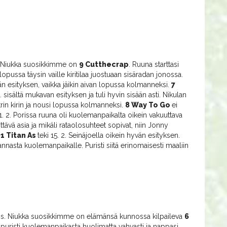
ö. Niukka suosikkimme on
9 Cutthecrap
. Ruuna starttasi
 lopussa täysin vaille kiritilaa juostuaan sisäradan jonossa.
vän esityksen, vaikka jäikin aivan lopussa kolmanneksi.
7
 sisältä mukavan esityksen ja tuli hyvin sisään asti. Nikulan
trin kirin ja nousi lopussa kolmanneksi.
8 Way To Go
ei
1. 2. Porissa ruuna oli kuolemanpaikalta oikein vakuuttava
ttävä asia ja mikäli rataolosuhteet sopivat, niin Jonny
11 Titan As
teki 15. 2. Seinäjoella oikein hyvän esityksen.
nnasta kuolemanpaikalle. Puristi siitä erinomaisesti maaliin
tos. Niukka suosikkimme on elämänsä kunnossa kilpaileva
6
ä se puristi kuolemanpaikasta huolimatta vahvasti ja nappasi