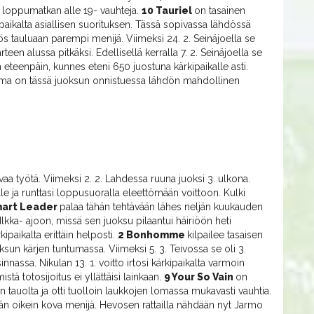
a loppumatkan alle 19- vauhteja.
10 Tauriel
on tasainen
kipaikalta asiallisen suorituksen. Tässä sopivassa lähdössä
 tauluaan parempi menijä. Viimeksi 24. 2. Seinäjoella se
teen alussa pitkäksi. Edellisellä kerralla 7. 2. Seinäjoella se
n eteenpäin, kunnes eteni 650 juostuna kärkipaikalle asti.
amma on tässä juoksun onnistuessa lähdön mahdollinen
vaa työtä. Viimeksi 2. 2. Lahdessa ruuna juoksi 3. ulkona.
alle ja runttasi loppusuoralla eleettömään voittoon. Kulki
mart Leader
palaa tähän tehtävään lähes neljän kuukauden
Ilkka- ajoon, missä sen juoksu pilaantui häiriöön heti
kipaikalta erittäin helposti.
2 Bonhomme
kilpailee tasaisen
un kärjen tuntumassa. Viimeksi 5. 3. Teivossa se oli 3.
nassa. Nikulan 13. 1. voitto irtosi kärkipaikalta varmoin
tä totosijoitus ei yllättäisi lainkaan.
9 Your So Vain
on
n tauolta ja otti tuolloin laukkojen lomassa mukavasti vauhtia.
ään oikein kova menijä. Hevosen rattailla nähdään nyt Jarmo