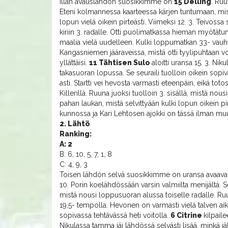
Illan avauslähdön suosikkimme on
15 Delling
. Ruu
Eteni kolmannessa kaarteessa kärjen tuntumaan, miss
lopun vielä oikein pirteästi. Viimeksi 12. 3. Teivoss
kiriin 3. radalle. Otti puolimatkassa hieman myötätu
maalia vielä uudelleen. Kulki loppumatkan 33- vauht
Kangasniemen jääraveissa, mistä otti tyylipuhtaan voi
yllättäisi.
11 Tähtisen Sulo
aloitti uransa 15. 3. Ni
takasuoran lopussa. Se seuraili tuolloin oikein sopiv
asti. Startti vei hevosta varmasti eteenpäin, eikä totosi
Killerillä. Ruuna juoksi tuolloin 3. sisällä, mistä no
pahan laukan, mistä selvittyään kulki lopun oikein 
kunnossa ja Kari Lehtosen ajokki on tässä ilman m
2. Lähtö
Ranking:
A: 2
B: 6, 10, 5, 7, 1, 8
C: 4, 9, 3
Toisen lähdön selvä suosikkimme on uransa avaav
10. Porin koelähdössään varsin valmiilta menijältä.
mistä nousi loppusuoran alussa toiselle radalle. Ruu
19,5- tempolla. Hevonen on varmasti vielä talven ai
sopivassa tehtävässä heti voitolla.
6 Citrine
kilpail
Nikulassa tamma jäi lähdössä selvästi lisää, minkä jälk