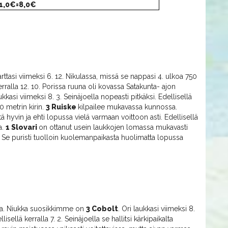
 1,0€=8,0€
arttasi viimeksi 6. 12. Nikulassa, missä se nappasi 4. ulkoa 750
erralla 12. 10. Porissa ruuna oli kovassa Satakunta- ajon
ukkasi viimeksi 8. 3. Seinäjoella nopeasti pitkäksi. Edellisellä
0 metrin kirin.
3 Ruiske
kilpailee mukavassa kunnossa.
tä hyvin ja ehti lopussa vielä varmaan voittoon asti. Edellisellä
a.
1 Slovari
on ottanut usein laukkojen lomassa mukavasti
n. Se puristi tuolloin kuolemanpaikasta huolimatta lopussa
ava. Niukka suosikkimme on
3 Cobolt
. Ori laukkasi viimeksi 8.
isellä kerralla 7. 2. Seinäjoella se hallitsi kärkipaikalta