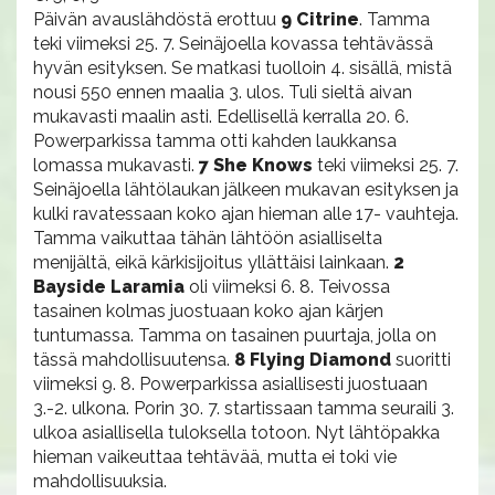
Päivän avauslähdöstä erottuu
9 Citrine
. Tamma
teki viimeksi 25. 7. Seinäjoella kovassa tehtävässä
hyvän esityksen. Se matkasi tuolloin 4. sisällä, mistä
nousi 550 ennen maalia 3. ulos. Tuli sieltä aivan
mukavasti maalin asti. Edellisellä kerralla 20. 6.
Powerparkissa tamma otti kahden laukkansa
lomassa mukavasti.
7 She Knows
teki viimeksi 25. 7.
Seinäjoella lähtölaukan jälkeen mukavan esityksen ja
kulki ravatessaan koko ajan hieman alle 17- vauhteja.
Tamma vaikuttaa tähän lähtöön asialliselta
menijältä, eikä kärkisijoitus yllättäisi lainkaan.
2
Bayside Laramia
oli viimeksi 6. 8. Teivossa
tasainen kolmas juostuaan koko ajan kärjen
tuntumassa. Tamma on tasainen puurtaja, jolla on
tässä mahdollisuutensa.
8 Flying Diamond
suoritti
viimeksi 9. 8. Powerparkissa asiallisesti juostuaan
3.-2. ulkona. Porin 30. 7. startissaan tamma seuraili 3.
ulkoa asiallisella tuloksella totoon. Nyt lähtöpakka
hieman vaikeuttaa tehtävää, mutta ei toki vie
mahdollisuuksia.