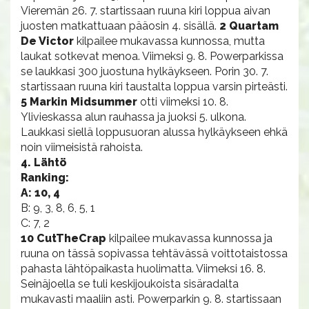
Vieremän 26. 7. startissaan ruuna kiri loppua aivan
juosten matkattuaan pääosin 4. sisällä.
2 Quartam
De Victor
kilpailee mukavassa kunnossa, mutta
laukat sotkevat menoa. Viimeksi 9. 8. Powerparkissa
se laukkasi 300 juostuna hylkäykseen. Porin 30. 7.
startissaan ruuna kiri taustalta loppua varsin pirteästi.
5 Markin Midsummer
otti viimeksi 10. 8.
Ylivieskassa alun rauhassa ja juoksi 5. ulkona.
Laukkasi siellä loppusuoran alussa hylkäykseen ehkä
noin viimeisistä rahoista.
4. Lähtö
Ranking:
A: 10, 4
B: 9, 3, 8, 6, 5, 1
C: 7, 2
10 CutTheCrap
kilpailee mukavassa kunnossa ja
ruuna on tässä sopivassa tehtävässä voittotaistossa
pahasta lähtöpaikasta huolimatta. Viimeksi 16. 8.
Seinäjoella se tuli keskijoukoista sisäradalta
mukavasti maaliin asti. Powerparkin 9. 8. startissaan