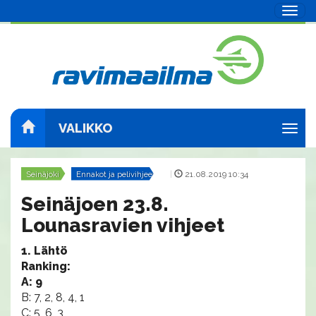
Navig
VALIKKO
Navig
Seinäjoki
Ennakot ja pelivihjeet
|
21.08.2019 10:34
Seinäjoen 23.8.
Lounasravien vihjeet
1. Lähtö
Ranking:
A: 9
B: 7, 2, 8, 4, 1
C: 5, 6, 3