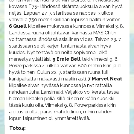
kovassa T75- lähdössä sisäratajuoksulla aivan hyvä
neljäs. Lapuan 27. 7. startissa se nappasi 3.ulkoa
vahvalla 750 metrin kirillään lopussa hallitun voiton.
6 Quell
kilpailee mukavassa kunnossa. Viimeksi 3. 8.
Lahdessa ruuna oli johtavan kannasta MAS Chilin
voittamassa lähdössä asiallinen viides. Teivon 23. 7.
startissaan se oli kärjen tuntumasta aivan hyvä
kuudes. Nyt tehtävä on noita sopivampi, eikä
menestys yllättäisi.
9 Ernie Bell
teki viimeksi 9. 8.
Powerparkissa 4. ulkoa vahvan 800 metrin kirin ja oli
hyvä toinen. Oulun 22. 7. startissaan ruuna tuli
kärkipaikalta mukavasti maaliin asti.
7 Marvel Neat
kilpailee aivan hyvässä kunnossa ja nyt rattailla
nähdään Juha Länsimäki. Valjakko voi kerätä tässä
hieman liikaakin peliä, sillä ei sen mikään suosikki
tässä kuulu olla. Viimeksi 9. 8. Powerparkissa kirin
ajoitus ei ollut paras mahdollinen, mihin nähden
lopun taipuminen oli ymmärrettävää.
Toto4: