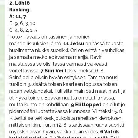
2. Lähtö
Ranking:
A: 11, 7
B: 9, 6, 3, 10
C: 4, 8, 2, 1, 5
Toto4- avaus on tasainen ja monien
mahdollisuuksien lähtö.
11 Jetsu
on tässä tauosta
huolimatta niukka suosikki. Ori on erittäin vauhdikas
ja samalla melko epävarma menijä. Ravin
maistuessa se olisi tässä varmasti vaikeasti
voitettavissa.
7 Siiri Vei
teki viimeksi 16. 8.
Seinäjoella oikein hyvän esityksen. Tamma nousi
tuolloin 3. sisältä toisen kaarteen lopussa toisen
radan vetojuhdaksi. Tuli siitä mainiosti maaliin asti ja
oli hyvä toinen. Epävarmuutta on ollut ilmassa,
mutta kunto on kohdillaan.
9 Elitloppet
on ollut jo
pidempään luotettavassa kunnossa. Viimeksi 15. 8.
Killerillä se teki keskijoukoista rehellisen kierroksen
mittaisen kirin. Turun 12. 8. startissaan ruuna suoritti
myöskin aivan hyvin, vaikka olikin viides.
6 Vatrik