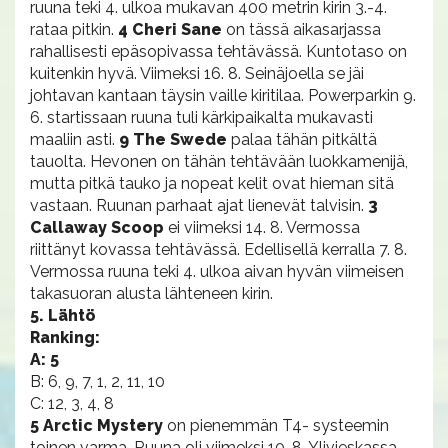
ruuna teki 4. ulkoa mukavan 400 metrin kirin 3.-4.
rataa pitkin.
4 Cheri Sane
on tässä aikasarjassa
rahallisesti epäsopivassa tehtävässä. Kuntotaso on
kuitenkin hyvä. Viimeksi 16. 8. Seinäjoella se jäi
johtavan kantaan täysin vaille kiritilaa. Powerparkin 9.
6. startissaan ruuna tuli kärkipaikalta mukavasti
maaliin asti.
9 The Swede
palaa tähän pitkältä
tauolta. Hevonen on tähän tehtävään luokkamenijä,
mutta pitkä tauko ja nopeat kelit ovat hieman sitä
vastaan. Ruunan parhaat ajat lienevät talvisin.
3
Callaway Scoop
ei viimeksi 14. 8. Vermossa
riittänyt kovassa tehtävässä. Edellisellä kerralla 7. 8.
Vermossa ruuna teki 4. ulkoa aivan hyvän viimeisen
takasuoran alusta lähteneen kirin.
5. Lähtö
Ranking:
A: 5
B: 6, 9, 7, 1, 2, 11, 10
C: 12, 3, 4, 8
5 Arctic Mystery
on pienemmän T4- systeemin
toinen varma. Ruuna oli viimeksi 10. 8. Ylivieskassa