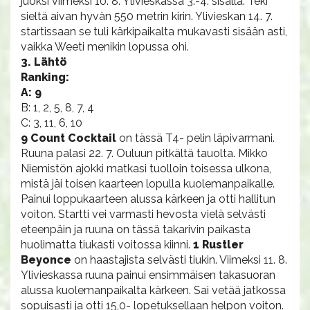
juoksi viimeksi 10. 8. Ylivieskassa 3.-4. sisällä. Teki
sieltä aivan hyvän 550 metrin kirin. Ylivieskan 14. 7.
startissaan se tuli kärkipaikalta mukavasti sisään asti,
vaikka Weeti menikin lopussa ohi.
3. Lähtö
Ranking:
A: 9
B: 1, 2, 5, 8, 7, 4
C: 3, 11, 6, 10
9 Count Cocktail
on tässä T4- pelin läpivarmani.
Ruuna palasi 22. 7. Ouluun pitkältä tauolta. Mikko
Niemistön ajokki matkasi tuolloin toisessa ulkona,
mistä jäi toisen kaarteen lopulla kuolemanpaikalle.
Painui loppukaarteen alussa kärkeen ja otti hallitun
voiton. Startti vei varmasti hevosta vielä selvästi
eteenpäin ja ruuna on tässä takarivin paikasta
huolimatta tiukasti voitossa kiinni.
1 Rustler
Beyonce
on haastajista selvästi tiukin. Viimeksi 11. 8.
Ylivieskassa ruuna painui ensimmäisen takasuoran
alussa kuolemanpaikalta kärkeen. Sai vetää jatkossa
sopuisasti ja otti 15,0- lopetuksellaan helpon voiton.