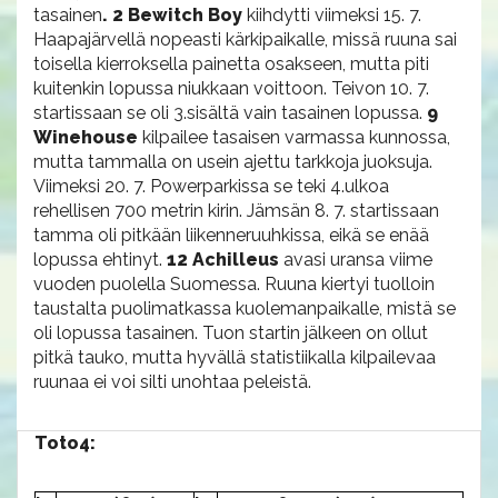
tasainen
. 2 Bewitch Boy
kiihdytti viimeksi 15. 7.
Haapajärvellä nopeasti kärkipaikalle, missä ruuna sai
toisella kierroksella painetta osakseen, mutta piti
kuitenkin lopussa niukkaan voittoon. Teivon 10. 7.
startissaan se oli 3.sisältä vain tasainen lopussa.
9
Winehouse
kilpailee tasaisen varmassa kunnossa,
mutta tammalla on usein ajettu tarkkoja juoksuja.
Viimeksi 20. 7. Powerparkissa se teki 4.ulkoa
rehellisen 700 metrin kirin. Jämsän 8. 7. startissaan
tamma oli pitkään liikenneruuhkissa, eikä se enää
lopussa ehtinyt.
12 Achilleus
avasi uransa viime
vuoden puolella Suomessa. Ruuna kiertyi tuolloin
taustalta puolimatkassa kuolemanpaikalle, mistä se
oli lopussa tasainen. Tuon startin jälkeen on ollut
pitkä tauko, mutta hyvällä statistiikalla kilpailevaa
ruunaa ei voi silti unohtaa peleistä.
Toto4: