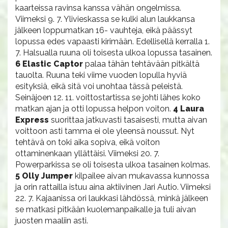
kaarteissa ravinsa kanssa vähän ongelmissa.
Viimeksi 9. 7. Ylivieskassa se kulki alun laukkansa
jälkeen loppumatkan 16- vauhteja, eikä päässyt
lopussa edes vapaasti kirimään. Edellisellä kerralla 1.
7. Halsualla ruuna oli toisesta ulkoa lopussa tasainen.
6 Elastic Captor
palaa tähän tehtävään pitkältä
tauolta. Ruuna teki viime vuoden lopulla hyviä
esityksiä, eikä sitä voi unohtaa tässä peleistä.
Seinäjoen 12. 11. voittostartissa se johti lähes koko
matkan ajan ja otti lopussa helpon voiton.
4 Laura
Express
suorittaa jatkuvasti tasaisesti, mutta aivan
voittoon asti tamma ei ole yleensä noussut. Nyt
tehtävä on toki aika sopiva, eikä voiton
ottaminenkaan yllättäisi. Viimeksi 20. 7.
Powerparkissa se oli toisesta ulkoa tasainen kolmas.
5 Olly Jumper
kilpailee aivan mukavassa kunnossa
ja orin rattailla istuu aina aktiivinen Jari Autio. Viimeksi
22. 7. Kajaanissa ori laukkasi lähdössä, minkä jälkeen
se matkasi pitkään kuolemanpaikalle ja tuli aivan
juosten maaliin asti.