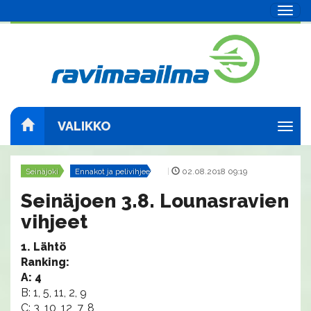
Navig
VALIKKO
Navig
Seinäjoki
Ennakot ja pelivihjeet
|
02.08.2018 09:19
Seinäjoen 3.8. Lounasravien
vihjeet
1. Lähtö
Ranking:
A: 4
B: 1, 5, 11, 2, 9
C: 3, 10, 12, 7, 8