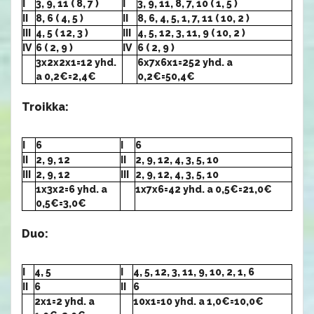
I
3, 9, 11 ( 8, 7 )
I
3, 9, 11, 8, 7, 10 ( 1, 5 )
II
8, 6 ( 4, 5 )
II
8, 6, 4, 5, 1, 7, 11 ( 10, 2 )
III
4, 5 ( 12, 3 )
III
4, 5, 12, 3, 11, 9 ( 10, 2 )
IV
6 ( 2, 9 )
IV
6 ( 2, 9 )
3x2x2x1=12 yhd.
6x7x6x1=252 yhd. a
a 0,2€=2,4€
0,2€=50,4€
Troikka:
I
6
I
6
II
2, 9, 12
II
2, 9, 12, 4, 3, 5, 10
III
2, 9, 12
III
2, 9, 12, 4, 3, 5, 10
1x3x2=6 yhd. a
1x7x6=42 yhd. a 0,5€=21,0€
0,5€=3,0€
Duo:
I
4, 5
I
4, 5, 12, 3, 11, 9, 10, 2, 1, 6
II
6
II
6
2x1=2 yhd. a
10x1=10 yhd. a 1,0€=10,0€