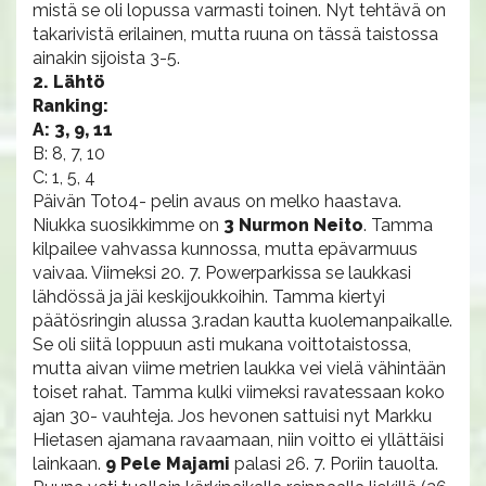
mistä se oli lopussa varmasti toinen. Nyt tehtävä on
takarivistä erilainen, mutta ruuna on tässä taistossa
ainakin sijoista 3-5.
2. Lähtö
Ranking:
A: 3, 9, 11
B: 8, 7, 10
C: 1, 5, 4
Päivän Toto4- pelin avaus on melko haastava.
Niukka suosikkimme on
3 Nurmon Neito
. Tamma
kilpailee vahvassa kunnossa, mutta epävarmuus
vaivaa. Viimeksi 20. 7. Powerparkissa se laukkasi
lähdössä ja jäi keskijoukkoihin. Tamma kiertyi
päätösringin alussa 3.radan kautta kuolemanpaikalle.
Se oli siitä loppuun asti mukana voittotaistossa,
mutta aivan viime metrien laukka vei vielä vähintään
toiset rahat. Tamma kulki viimeksi ravatessaan koko
ajan 30- vauhteja. Jos hevonen sattuisi nyt Markku
Hietasen ajamana ravaamaan, niin voitto ei yllättäisi
lainkaan.
9 Pele Majami
palasi 26. 7. Poriin tauolta.