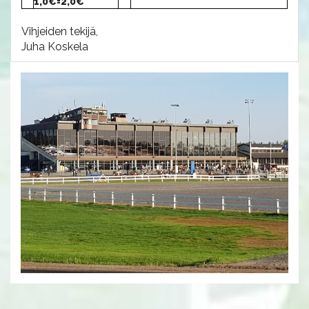
1,0€=2,0€
Vihjeiden tekijä,
Juha Koskela