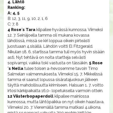
4. Lähtö
Ranking:
A: 4, 5
B: 12, 3, 11, 9, 10, 2, 1, 6
C: 7, 8
4 Rose´s Tara
kilpailee hyvässä kunnossa. Viimeksi
12. 7. Seinäjoella tamma oli mukana kovassa
lähdössä, missä se kiri loppua oikein pirteästi
juostuaan 4.sisällä. Lähdön voitti El Fitzgerald.
Nikulan 18. 6. startissa tamma tuli myös hyvin sisään
asti. Nyt tehtävä on noita startteja selvästi
sopivampi, vaikka toki vastusta on tässäkin.
5 Rose
´s Nella
tulee toisen a-hevosemme tavoin Timo
Salmelan valmennuksesta. Viimeksi 15. 7. Mikkelissä
tamma ei saanut lopussa sisäratajuoksun jälkeen
täyttä mahdollisuutta kirimiseen. Halsuan 1. 7. voitto
irtosi kärkipaikalta 16,0- lopetuksella varmoin ottein.
12 Västerbopaperdoll
kilpailee mainiossa
kunnossa, mutta lähtöpaikka on nyt oikein haastava.
Viimeksi 20. 7. Vieremällä tamma matkasi 4.ulkona,
mistä se nappasi vahvalla 700 metrin kirillään