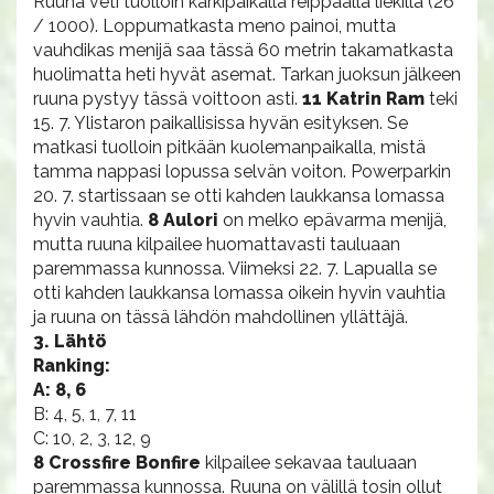
Ruuna veti tuolloin kärkipaikalla reippaalla liekillä (26
/ 1000). Loppumatkasta meno painoi, mutta
vauhdikas menijä saa tässä 60 metrin takamatkasta
huolimatta heti hyvät asemat. Tarkan juoksun jälkeen
ruuna pystyy tässä voittoon asti.
11 Katrin Ram
teki
15. 7. Ylistaron paikallisissa hyvän esityksen. Se
matkasi tuolloin pitkään kuolemanpaikalla, mistä
tamma nappasi lopussa selvän voiton. Powerparkin
20. 7. startissaan se otti kahden laukkansa lomassa
hyvin vauhtia.
8 Aulori
on melko epävarma menijä,
mutta ruuna kilpailee huomattavasti tauluaan
paremmassa kunnossa. Viimeksi 22. 7. Lapualla se
otti kahden laukkansa lomassa oikein hyvin vauhtia
ja ruuna on tässä lähdön mahdollinen yllättäjä.
3. Lähtö
Ranking:
A: 8, 6
B: 4, 5, 1, 7, 11
C: 10, 2, 3, 12, 9
8 Crossfire Bonfire
kilpailee sekavaa tauluaan
paremmassa kunnossa. Ruuna on välillä tosin ollut