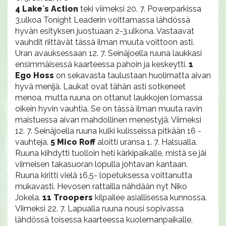
4 Lake´s Action
teki viimeksi 20. 7. Powerparkissa
3.ulkoa Tonight Leaderin voittamassa lähdössä
hyvän esityksen juostuaan 2-3.ulkona. Vastaavat
vauhdit riittävät tässä ilman muuta voittoon asti.
Uran avauksessaan 12. 7. Seinäjoella ruuna laukkasi
ensimmäisessä kaarteessa pahoin ja keskeytti.
1
Ego Hoss
on sekavasta taulustaan huolimatta aivan
hyvä menijä. Laukat ovat tähän asti sotkeneet
menoa, mutta ruuna on ottanut laukkojen lomassa
oikein hyvin vauhtia. Se on tässä ilman muuta ravin
maistuessa aivan mahdollinen menestyjä. Viimeksi
12. 7. Seinäjoella ruuna kulki kulisseissa pitkään 16 -
vauhteja.
5 Mico Roff
aloitti uransa 1. 7. Halsualla.
Ruuna kiihdytti tuolloin heti kärkipaikalle, mistä se jäi
viimeisen takasuoran lopulla johtavan kantaan.
Ruuna kiritti vielä 16,5- lopetuksessa voittanutta
mukavasti. Hevosen rattailla nähdään nyt Niko
Jokela.
11 Troopers
kilpailee asiallisessa kunnossa.
Viimeksi 22. 7. Lapualla ruuna nousi sopivassa
lähdössä toisessa kaarteessa kuolemanpaikalle,