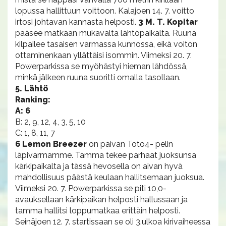
lopussa hallittuun voittoon. Kalajoen 14. 7. voitto
irtosi johtavan kannasta helposti.
3 M. T. Kopitar
pääsee matkaan mukavalta lähtöpaikalta. Ruuna
kilpailee tasaisen varmassa kunnossa, eikä voiton
ottaminenkaan yllättäisi isommin. Viimeksi 20. 7.
Powerparkissa se myöhästyi hieman lähdössä,
minkä jälkeen ruuna suoritti omalla tasollaan.
5. Lähtö
Ranking:
A: 6
B: 2, 9, 12, 4, 3, 5, 10
C: 1, 8, 11, 7
6 Lemon Breezer
on päivän Toto4- pelin
läpivarmamme. Tamma tekee parhaat juoksunsa
kärkipaikalta ja tässä hevosella on aivan hyvä
mahdollisuus päästä keulaan hallitsemaan juoksua.
Viimeksi 20. 7. Powerparkissa se piti 10,0-
avauksellaan kärkipaikan helposti hallussaan ja
tamma hallitsi loppumatkaa erittäin helposti.
Seinäjoen 12. 7. startissaan se oli 3.ulkoa kirivaiheessa