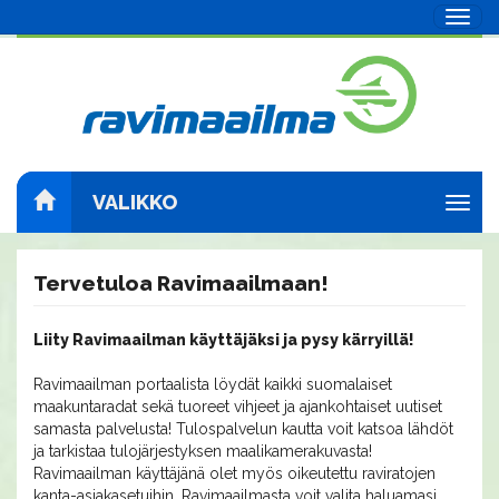
Navig
VALIKKO
Navig
Tervetuloa Ravimaailmaan!
Liity Ravimaailman käyttäjäksi ja pysy kärryillä!
Ravimaailman portaalista löydät kaikki suomalaiset
maakuntaradat sekä tuoreet vihjeet ja ajankohtaiset uutiset
samasta palvelusta! Tulospalvelun kautta voit katsoa lähdöt
ja tarkistaa tulojärjestyksen maalikamerakuvasta!
Ravimaailman käyttäjänä olet myös oikeutettu raviratojen
kanta-asiakasetuihin. Ravimaailmasta voit valita haluamasi