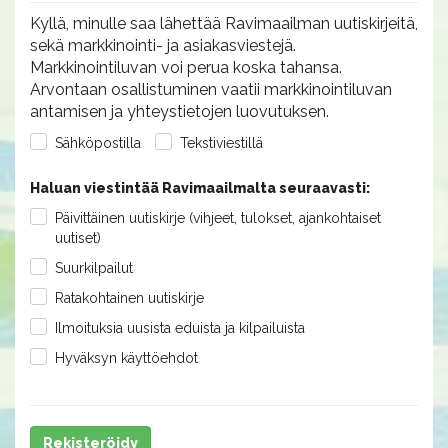
Kyllä, minulle saa lähettää Ravimaailman uutiskirjeitä,
sekä markkinointi- ja asiakasviestejä.
Markkinointiluvan voi perua koska tahansa.
Arvontaan osallistuminen vaatii markkinointiluvan
antamisen ja yhteystietojen luovutuksen.
Sähköpostilla
Tekstiviestillä
Haluan viestintää Ravimaailmalta seuraavasti:
Päivittäinen uutiskirje (vihjeet, tulokset, ajankohtaiset
uutiset)
Suurkilpailut
Ratakohtainen uutiskirje
Ilmoituksia uusista eduista ja kilpailuista
Hyväksyn käyttöehdot
Rekisteröidy